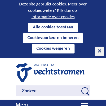
Cookies
Deze site gebruikt cookies. Meer over
cookies weten? Kllk dan op
toestaan?
Informatie over cookies
Hier
Alle cookies toestaan
kan
Cookievoorkeuren beheren
het
gebruik
Cookies weigeren
van
cookies
op
Ga
deze
naar
website
de
worden
inhoud
Zoeken
Zoeken
toegestaan
Z
of
o
geweigerd.
U
Menu