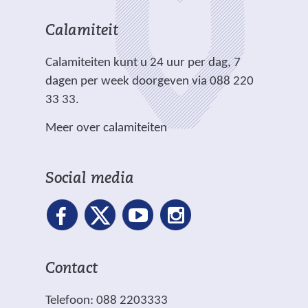
a
c
e
i
i
n
h
r
t
t
Calamiteit
d
t
e
e
e
e
.
Calamiteiten kunt u 24 uur per dag, 7
w
)
)
r
dagen per week doorgeven via 088 220
e
e
33 33.
b
w
s
Meer over calamiteiten
e
i
b
t
s
e
Social media
i
)
t
e
)
Contact
Telefoon: 088 2203333