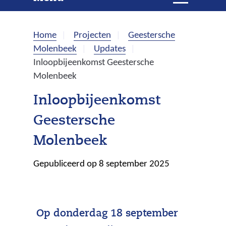
e
i
t
k
k
Home
Projecten
Geestersche
l
e
Molenbeek
Updates
a
Inloopbijeenkomst Geestersche
p
n
Molenbeek
p
e
Inloopbijeenkomst
n
Geestersche
Molenbeek
Gepubliceerd op 8 september 2025
Op donderdag 18 september