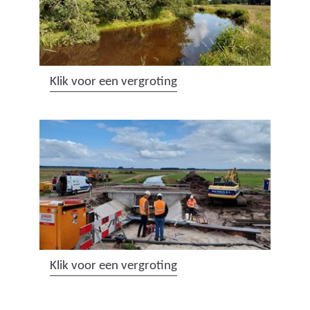
(
Klik voor een vergroting
a
f
b
e
e
l
d
i
n
(
Klik voor een vergroting
g
a
:
f
2