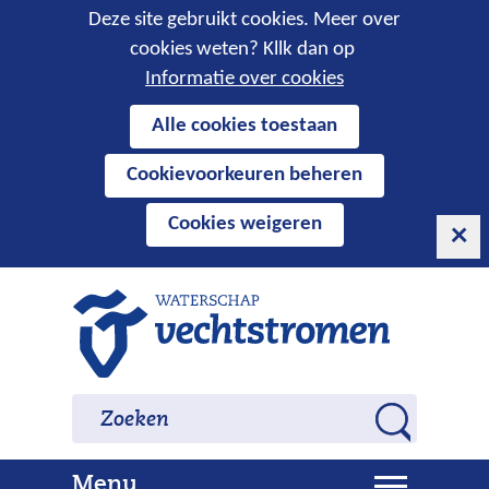
Cookies
Deze site gebruikt cookies. Meer over
cookies weten? Kllk dan op
toestaan?
Informatie over cookies
Hier
Alle cookies toestaan
kan
Cookievoorkeuren beheren
het
gebruik
Cookies weigeren
van
cookies
op
Ga
deze
naar
website
de
worden
inhoud
Zoeken
Zoeken
toegestaan
Z
of
o
geweigerd.
U
Menu