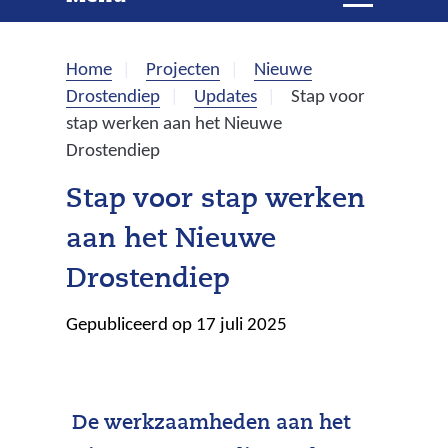
e
i
t
k
k
Home
Projecten
Nieuwe
l
e
Drostendiep
Updates
Stap voor
a
stap werken aan het Nieuwe
p
n
Drostendiep
p
e
Stap voor stap werken
n
aan het Nieuwe
Drostendiep
Gepubliceerd op 17 juli 2025
De werkzaamheden aan het