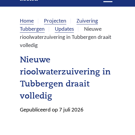
e
i
t
k
k
Home
Projecten
Zuivering
l
e
Tubbergen
Updates
Nieuwe
a
rioolwaterzuivering in Tubbergen draait
p
n
volledig
p
e
Nieuwe
n
rioolwaterzuivering in
Tubbergen draait
volledig
Gepubliceerd op 7 juli 2026