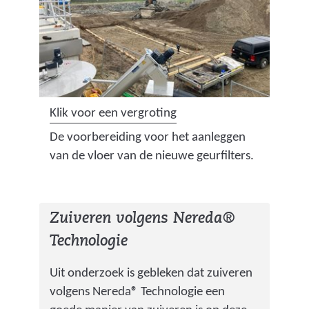
i
o
n
p
g
_
:
d
o
e
u
e
(
Klik voor een vergroting
d
l
a
De voorbereiding voor het aanleggen
e
_
f
van de vloer van de nieuwe geurfilters.
_
o
b
z
u
e
u
d
e
i
Zuiveren volgens Nereda®
e
l
v
_
Technologie
d
e
z
i
r
Uit onderzoek is gebleken dat zuiveren
u
n
i
volgens Nereda® Technologie een
i
g
n