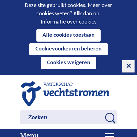
Cookies
Deze site gebruikt cookies. Meer over
cookies weten? Kllk dan op
toestaan?
Informatie over cookies
Hier
Alle cookies toestaan
kan
Cookievoorkeuren beheren
het
gebruik
Cookies weigeren
van
cookies
op
Ga
deze
naar
website
de
worden
inhoud
Zoeken
Zoeken
toegestaan
Z
of
o
geweigerd.
U
Menu