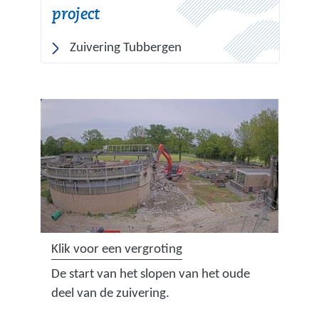
project
Zuivering Tubbergen
(
Klik voor een vergroting
a
De start van het slopen van het oude
f
deel van de zuivering.
b