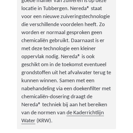
goede manier van zuiveren is op deze
v
:
g
locatie in Tubbergen. Nereda® staat
e
v
_
voor een nieuwe zuiveringstechnologie
r
o
i
die verschillende voordelen heeft. Zo
i
o
s
worden er normaal gesproken geen
n
r
_
chemicaliën gebruikt. Daarnaast is er
g
b
a
met deze technologie een kleiner
.
e
a
oppervlak nodig. Nereda® is ook
j
r
n
geschikt om in de toekomst eventueel
p
e
g
grondstoffen uit het afvalwater terug te
g
i
e
kunnen winnen. Samen met een
)
d
v
nabehandeling via een doekenfilter met
i
u
chemicaliën-dosering draagt de
n
l
Nereda® techniek bij aan het bereiken
g
d
van de normen van
de Kaderrichtlijn
_
_
(
Water
(KRW).
v
m
v
l