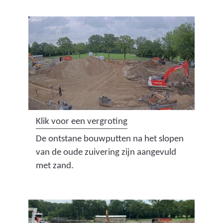
e
e
l
d
i
n
g
:
s
(
Klik voor een vergroting
t
a
De ontstane bouwputten na het slopen
a
f
van de oude zuivering zijn aangevuld
r
b
met zand.
t
e
_
e
s
l
l
d
o