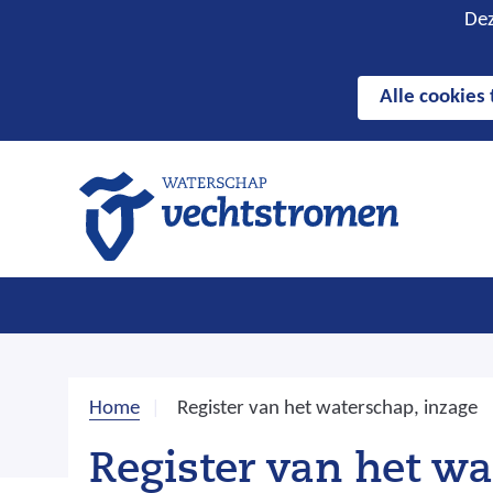
Hier
Cookies
Dez
kan
toestaan?
het
Alle cookies
gebruik
van
cookies
op
deze
website
worden
toegestaan
of
geweigerd.
Home
Register van het waterschap, inzage
Register van het wa