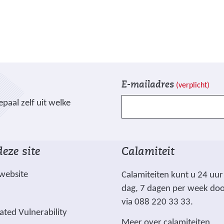
V
I
E-mailadres
(verplicht)
e
n
paal zelf uit welke
l
s
d
c
e
h
n
r
eze site
Calamiteit
g
i
e
j
 website
Calamiteiten kunt u 24 uur
m
v
dag, 7 dagen per week do
a
e
via 088 220 33 33.
r
n
ated Vulnerability
Meer over calamiteiten