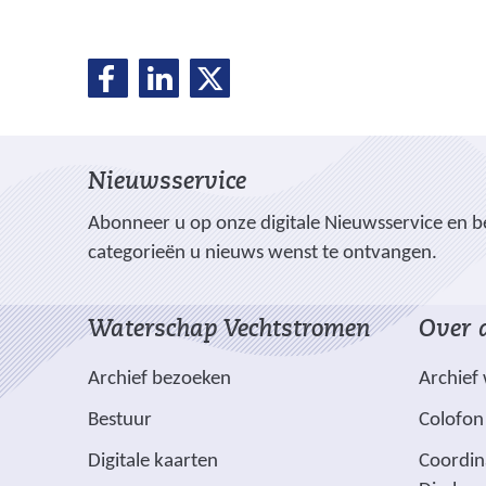
D
D
D
D
e
e
e
e
l
l
l
e
e
e
l
Nieuwsservice
n
n
n
o
o
o
e
Abonneer u op onze digitale Nieuwsservice en be
p
p
p
categorieën u nieuws wenst te ontvangen.
n
F
L
X
(
a
i
Waterschap Vechtstromen
Over d
v
c
n
e
e
k
Archief bezoeken
Archief
r
b
e
w
Bestuur
Colofon
o
d
i
o
I
(
Digitale kaarten
Coordin
j
k
n