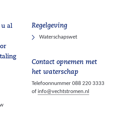
Regelgeving
 u al
(
Waterschapswet
v
oor
e
taling
r
Contact opnemen met
w
het waterschap
i
Telefoonnummer 088 220 3333
j
of
info@vechtstromen.nl
s
t
uw
n
a
a
r