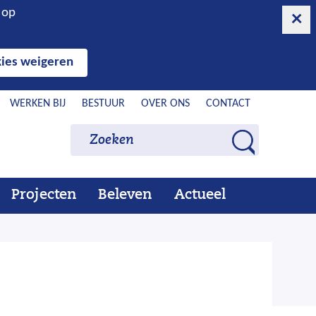
n op
ies weigeren
WERKEN BIJ
BESTUUR
OVER ONS
CONTACT
Zoeken
Zoeken
Z
o
e
Projecten
Beleven
Actueel
Ons
Uitklappen
Beleven
Uitklappen
Actueel
Uitklappen
k
werk
e
n