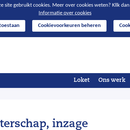
e site gebruikt cookies. Meer over cookies weten? Kllk da
Informatie over cookies
 toestaan
Cookievoorkeuren beheren
Cook
Ga
naar
de
inhoud
Loket
Ons werk
terschap, inzage