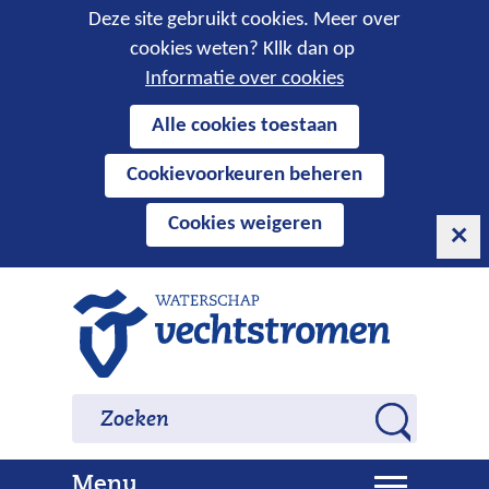
Cookies
Deze site gebruikt cookies. Meer over
cookies weten? Kllk dan op
toestaan?
Informatie over cookies
Hier
Alle cookies toestaan
kan
Cookievoorkeuren beheren
het
gebruik
Cookies weigeren
van
cookies
op
Ga
deze
naar
website
de
worden
inhoud
Zoeken
Zoeken
toegestaan
Z
of
o
geweigerd.
U
Menu