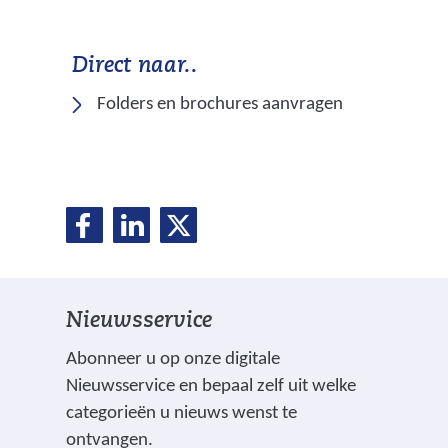
Direct naar..
Folders en brochures aanvragen
D
D
D
D
e
e
e
e
l
l
l
e
e
e
l
Nieuwsservice
n
n
n
o
o
o
e
Abonneer u op onze digitale
p
p
p
Nieuwsservice en bepaal zelf uit welke
n
F
L
X
categorieën u nieuws wenst te
(
a
i
ontvangen.