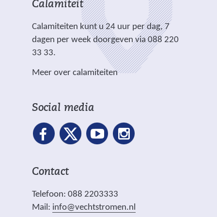
h
r
t
t
Calamiteit
d
t
e
e
e
e
.
Calamiteiten kunt u 24 uur per dag, 7
w
)
)
r
dagen per week doorgeven via 088 220
e
e
33 33.
b
w
s
Meer over calamiteiten
e
i
b
t
s
e
Social media
i
)
t
e
)
Contact
Telefoon: 088 2203333
Mail:
info@vechtstromen.nl