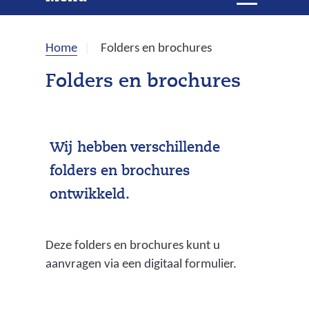
e
i
t
k
k
Home
Folders en brochures
l
e
a
Folders en brochures
p
n
p
e
n
Wij hebben verschillende
folders en brochures
ontwikkeld.
Deze folders en brochures kunt u
aanvragen via een digitaal formulier.