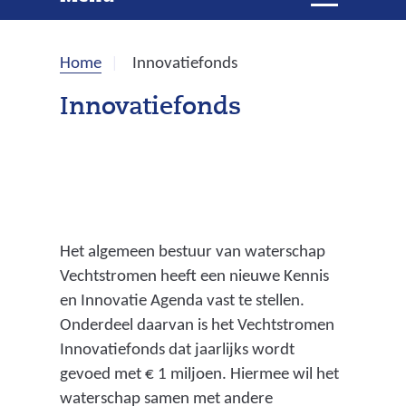
e
i
t
k
k
Home
Innovatiefonds
l
e
a
Innovatiefonds
p
n
p
e
n
Het algemeen bestuur van waterschap
Vechtstromen heeft een nieuwe Kennis
en Innovatie Agenda vast te stellen.
Onderdeel daarvan is het Vechtstromen
Innovatiefonds dat jaarlijks wordt
gevoed met € 1 miljoen. Hiermee wil het
waterschap samen met andere