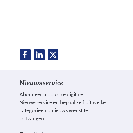
D
D
D
D
e
e
e
e
l
l
l
e
e
e
l
Nieuwsservice
n
n
n
o
o
o
e
Abonneer u op onze digitale
p
p
p
Nieuwsservice en bepaal zelf uit welke
n
F
L
X
categorieën u nieuws wenst te
(
a
i
ontvangen.
v
c
n
V
I
e
e
k