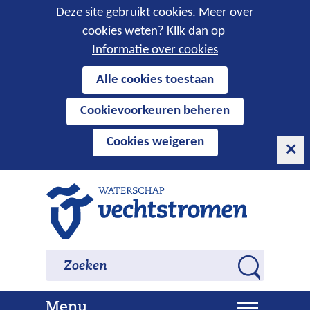
Cookies
Deze site gebruikt cookies. Meer over
cookies weten? Kllk dan op
toestaan?
Informatie over cookies
Hier
Alle cookies toestaan
kan
Cookievoorkeuren beheren
het
gebruik
Cookies weigeren
van
cookies
op
Ga
deze
naar
website
de
worden
inhoud
Zoeken
Zoeken
toegestaan
Z
of
o
geweigerd.
U
Menu