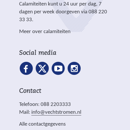
e
.
Calamiteiten kunt u 24 uur per dag, 7
w
)
)
r
dagen per week doorgeven via 088 220
e
e
33 33.
b
w
s
Meer over calamiteiten
e
i
b
t
s
e
Social media
i
)
t
e
)
Contact
Telefoon: 088 2203333
Mail:
info@vechtstromen.nl
Alle contactgegevens