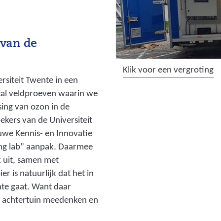
van de
(
Klik voor een vergroting
rsiteit Twente in een
a
ntal veldproeven waarin we
f
sing van ozon in de
b
kers van de Universiteit
e
we Kennis- en Innovatie
e
ing lab” aanpak. Daarmee
l
k uit, samen met
d
r is natuurlijk dat het in
i
nte gaat. Want daar
n
n achtertuin meedenken en
g
: