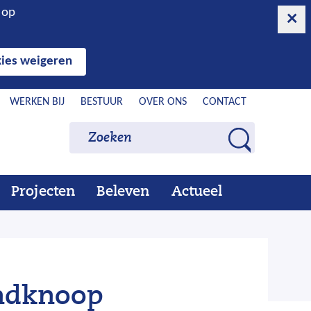
n op
ies weigeren
WERKEN BIJ
BESTUUR
OVER ONS
CONTACT
Zoeken
Zoeken
Z
o
e
Projecten
Beleven
Actueel
Ons
Uitklappen
Beleven
Uitklappen
Actueel
Uitklappen
k
werk
e
n
endknoop