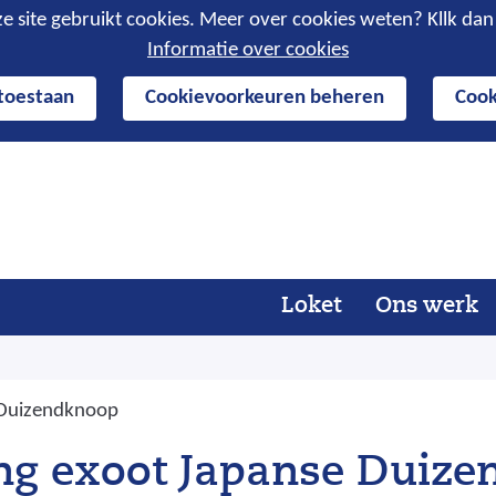
e site gebruikt cookies. Meer over cookies weten? Kllk da
Informatie over cookies
 toestaan
Cookievoorkeuren beheren
Cook
Ga
naar
de
inhoud
Loket
Ons werk
e Duizendknoop
ding exoot Japanse Duiz