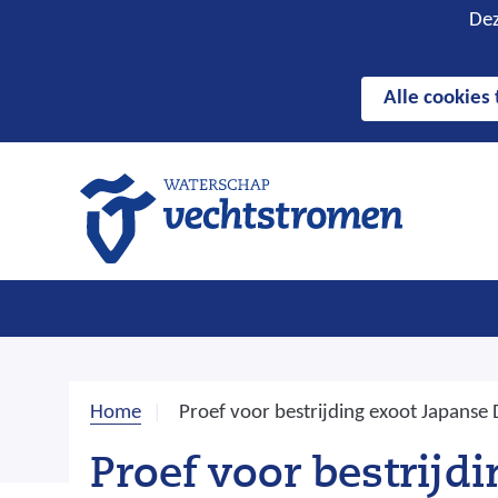
Hier
Cookies
Dez
kan
toestaan?
het
Alle cookies
gebruik
van
cookies
op
deze
website
worden
toegestaan
of
geweigerd.
Home
Proef voor bestrijding exoot Japans
Proef voor bestrij