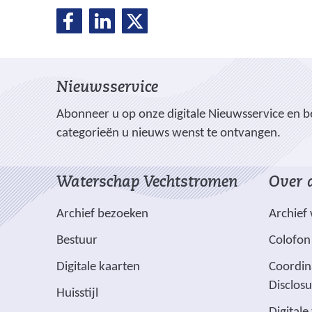
D
D
D
D
e
e
e
e
l
l
l
e
e
e
l
Nieuwsservice
n
n
n
o
o
o
e
Abonneer u op onze digitale Nieuwsservice en be
p
p
p
categorieën u nieuws wenst te ontvangen.
n
F
L
X
(
a
i
Waterschap Vechtstromen
Over d
v
c
n
e
e
k
Archief bezoeken
Archief
r
b
e
w
Bestuur
Colofon
o
d
i
o
I
(
Digitale kaarten
Coordin
j
k
n
v
Disclos
Huisstijl
(
(
s
e