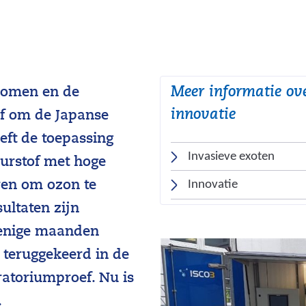
Meer informatie ove
tromen en de
innovatie
f om de Japanse
eft de toepassing
Invasieve exoten
uurstof met hoge
Innovatie
ren om ozon te
sultaten zijn
r enige maanden
 teruggekeerd in de
ratoriumproef. Nu is
.