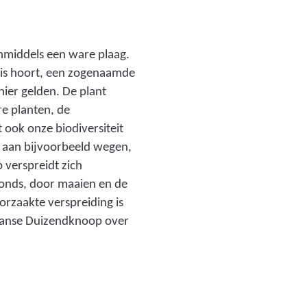
o
n
z
nmiddels een ware plaag.
o
thuis hoort, een zogenaamde
n
nier gelden. De plant
i
re planten, de
n
 ook onze biodiversiteit
j
e aan bijvoorbeeld wegen,
e
 verspreidt zich
c
onds, door maaien en de
t
rzaakte verspreiding is
i
Japanse Duizendknoop over
e
.
j
p