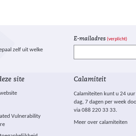
g
)
V
I
E-mailadres
(verplicht)
e
n
paal zelf uit welke
l
s
d
c
e
h
n
r
eze site
Calamiteit
g
i
e
j
 website
Calamiteiten kunt u 24 uur
m
v
dag, 7 dagen per week do
a
e
via 088 220 33 33.
r
n
ated Vulnerability
Meer over calamiteiten
k
ure
e