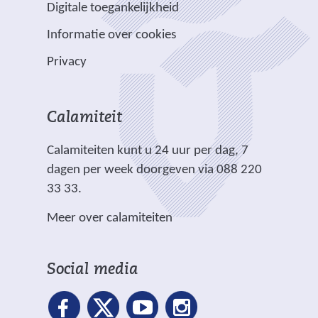
e
e
e
Digitale toegankelijkheid
r
r
n
w
w
)
e
p
Informatie over cookies
a
e
e
e
l
n
b
b
Privacy
n
i
d
s
s
a
c
e
i
i
n
h
r
t
t
Calamiteit
d
t
e
e
e
e
.
Calamiteiten kunt u 24 uur per dag, 7
w
)
)
r
dagen per week doorgeven via 088 220
e
e
33 33.
b
w
s
Meer over calamiteiten
e
i
b
t
s
e
Social media
i
)
t