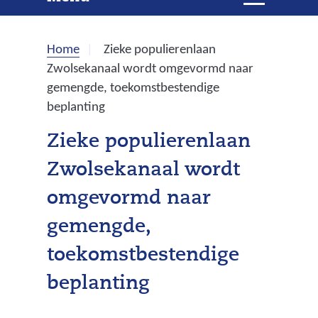
e
i
t
k
k
Home
Zieke populierenlaan
l
e
Zwolsekanaal wordt omgevormd naar
a
gemengde, toekomstbestendige
p
n
beplanting
p
e
Zieke populierenlaan
n
Zwolsekanaal wordt
omgevormd naar
gemengde,
toekomstbestendige
beplanting