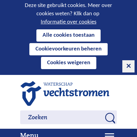
Cookies
Deze site gebruikt cookies. Meer over
cookies weten? Kllk dan op
toestaan?
Informatie over cookies
Hier
Alle cookies toestaan
kan
Cookievoorkeuren beheren
het
gebruik
Cookies weigeren
van
cookies
op
Ga
deze
naar
website
de
worden
inhoud
Zoeken
Zoeken
toegestaan
Z
of
o
geweigerd.
U
Menu