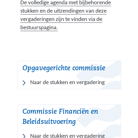
p
De volledige agenda met bijbehorende
e
stukken en de uitzendingen van deze
l
vergaderingen zijn te vinden via de
i
(
bestuurspagina.
j
v
k
e
b
r
e
w
l
Opgavegerichte commissie
i
a
j
(
Naar de stukken en vergadering
s
s
v
t
t
e
i
n
r
n
a
Commissie Financiën en
w
g
a
Beleidsuitvoering
i
k
r
j
a
e
(
Naar de stukken en vergadering