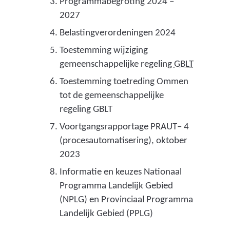
Programmabegroting 2024 –
2027
Belastingverordeningen 2024
Toestemming wijziging
(
gemeenschappelijke regeling
GBLT
g
Toestemming toetreding Ommen
e
tot de gemeenschappelijke
m
regeling GBLT
e
Voortgangsrapportage PRAUT– 4
e
(procesautomatisering), oktober
n
2023
s
Informatie en keuzes Nationaal
c
Programma Landelijk Gebied
h
(NPLG) en Provinciaal Programma
a
Landelijk Gebied (PPLG)
p