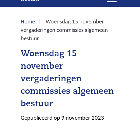
e
i
t
k
k
Home
Woensdag 15 november
l
e
vergaderingen commissies algemeen
a
bestuur
p
n
p
Woensdag 15
e
november
n
vergaderingen
commissies algemeen
bestuur
Gepubliceerd op 9 november 2023