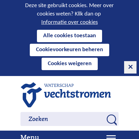
Cookies
Deze site gebruikt cookies. Meer over
cookies weten? Kllk dan op
toestaan?
Informatie over cookies
Hier
Alle cookies toestaan
kan
Cookievoorkeuren beheren
het
gebruik
Cookies weigeren
van
cookies
op
Ga
deze
naar
website
de
worden
inhoud
Zoeken
Zoeken
toegestaan
Z
of
o
geweigerd.
U
Menu