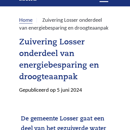
e
i
t
k
k
Home
Zuivering Losser onderdeel
l
e
van energiebesparing en droogteaanpak
a
p
n
Zuivering Losser
p
onderdeel van
e
n
energiebesparing en
droogteaanpak
Gepubliceerd op 5 juni 2024
De gemeente Losser gaat een
deel van het gezuiverde water