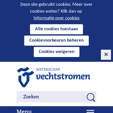
Cookies
Deze site gebruikt cookies. Meer over
cookies weten? Kllk dan op
toestaan?
Informatie over cookies
Hier
Alle cookies toestaan
kan
Cookievoorkeuren beheren
het
gebruik
Cookies weigeren
van
cookies
op
Ga
deze
naar
website
de
worden
inhoud
Zoeken
Zoeken
toegestaan
Z
of
o
geweigerd.
U
Menu