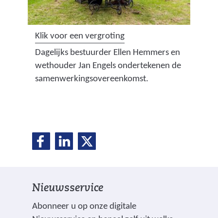
(
Klik voor een vergroting
a
Dagelijks bestuurder Ellen Hemmers en
f
wethouder Jan Engels ondertekenen de
b
samenwerkingsovereenkomst.
e
e
l
d
D
D
D
i
D
e
e
e
n
e
l
l
l
g
e
e
e
:
l
Nieuwsservice
n
n
n
a
o
o
o
e
q
Abonneer u op onze digitale
p
p
p