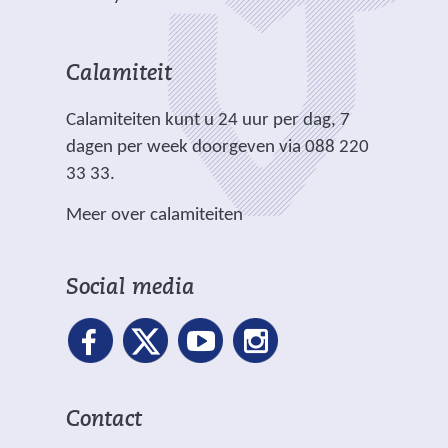
n
i
d
s
s
a
c
e
i
i
n
h
r
t
t
Calamiteit
d
t
e
e
e
e
.
Calamiteiten kunt u 24 uur per dag, 7
w
)
)
r
dagen per week doorgeven via 088 220
e
e
33 33.
b
w
s
Meer over calamiteiten
e
i
b
t
s
e
Social media
i
)
t
e
)
Contact