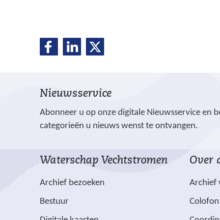
D
D
D
D
e
e
e
e
l
l
l
e
e
e
l
Nieuwsservice
n
n
n
o
o
o
e
Abonneer u op onze digitale Nieuwsservice en be
p
p
p
categorieën u nieuws wenst te ontvangen.
n
F
L
X
(
a
i
Waterschap Vechtstromen
Over d
v
c
n
e
e
k
Archief bezoeken
Archief
r
b
e
w
Bestuur
Colofon
o
d
i
o
I
(