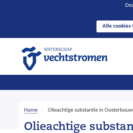
Hier
Cookies
Dez
kan
toestaan?
het
Alle cookies
gebruik
van
cookies
op
deze
website
worden
toegestaan
of
geweigerd.
Home
Olieachtige substantie in Oosterbouw
Olieachtige substa