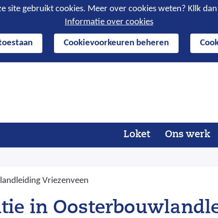
e site gebruikt cookies. Meer over cookies weten? Kllk da
Informatie over cookies
 toestaan
Cookievoorkeuren beheren
Cook
Ga
naar
de
inhoud
Loket
Ons werk
landleiding Vriezenveen
ntie in Oosterbouwlandl