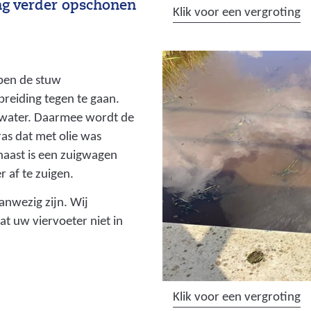
ing verder opschonen
(
Klik voor een vergroting
a
f
b
ben de stuw
e
reiding tegen te gaan.
e
 water. Daarmee wordt de
l
as dat met olie was
d
aast is een zuigwagen
i
 af te zuigen.
n
g
aanwezig zijn. Wij
:
t uw viervoeter niet in
o
l
i
e
(
Klik voor een vergroting