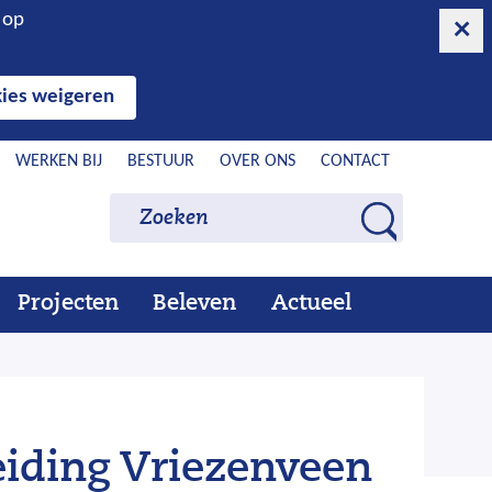
n op
ies weigeren
WERKEN BIJ
BESTUUR
OVER ONS
CONTACT
Zoeken
Zoeken
Z
o
e
Projecten
Beleven
Actueel
Ons
Uitklappen
Beleven
Uitklappen
Actueel
Uitklappen
k
werk
e
n
eiding Vriezenveen