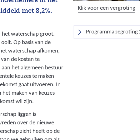
ondernemers in het
(
Klik voor een vergroting
middeld met 8,2%.
a
f
Programmabegroting
b
r het waterschap groot.
e
 ooit. Op basis van de
e
 het waterschap afkomen,
l
g van de kosten te
d
r aan het algemeen bestuur
i
ntele keuzes te maken
n
oekomst gaat uitvoeren. In
g
 het maken van keuzes
:
omst wil zijn.
a
schap liggen is
f
evreden over de nieuwe
b
terschap zicht heeft op de
e
gaan we gebruiken om als