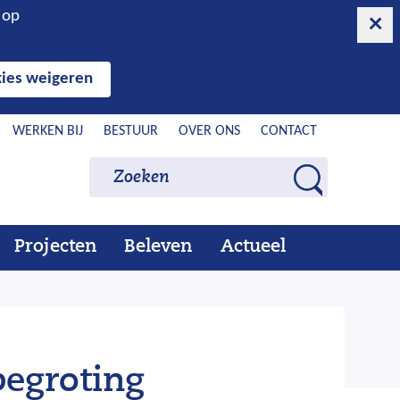
n op
ies weigeren
WERKEN BIJ
BESTUUR
OVER ONS
CONTACT
Zoeken
Zoeken
Z
o
e
Projecten
Beleven
Actueel
Ons
Uitklappen
Beleven
Uitklappen
Actueel
Uitklappen
k
werk
e
n
egroting