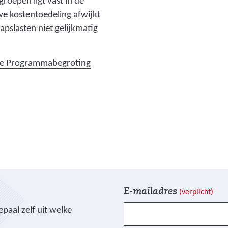
roepen ligt vast in de
we kostentoedeling afwijkt
apslasten niet gelijkmatig
 de Programmabegroting
V
I
E-mailadres
(verplicht)
e
n
paal zelf uit welke
l
s
d
c