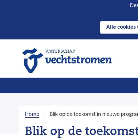
Hier
Cookies
Dez
kan
toestaan?
het
Alle cookies
gebruik
van
cookies
op
deze
website
worden
toegestaan
of
geweigerd.
Home
Blik op de toekomst in nieuwe prog
Blik op de toekoms