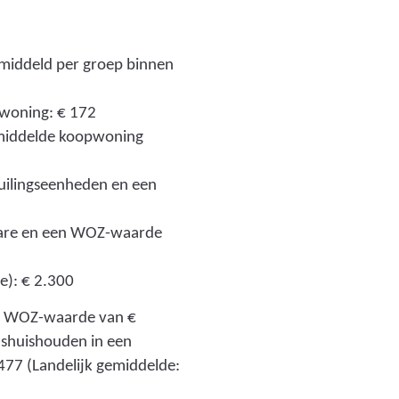
p
g
middeld per groep binnen
)
woning: € 172
middelde koopwoning
vuilingseenheden en een
ctare en een WOZ-waarde
e): € 2.300
en WOZ-waarde van €
nshuishouden in een
477 (Landelijk gemiddelde: