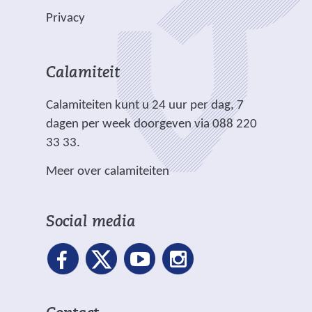
e
l
n
b
b
)
Privacy
n
i
d
s
s
a
c
e
i
i
n
h
r
t
t
Calamiteit
d
t
e
e
e
e
.
Calamiteiten kunt u 24 uur per dag, 7
w
)
)
r
dagen per week doorgeven via 088 220
e
e
33 33.
b
w
s
Meer over calamiteiten
e
i
b
t
s
e
Social media
i
)
t
e
)