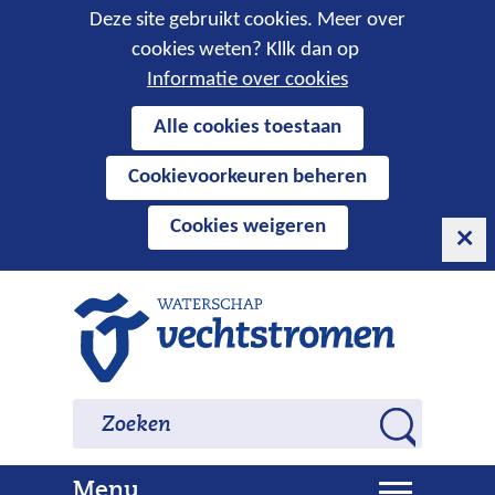
Cookies
Deze site gebruikt cookies. Meer over
cookies weten? Kllk dan op
toestaan?
Informatie over cookies
Hier
Alle cookies toestaan
kan
Cookievoorkeuren beheren
het
gebruik
Cookies weigeren
van
cookies
op
Ga
deze
naar
website
de
worden
inhoud
Zoeken
Zoeken
toegestaan
Z
of
o
geweigerd.
U
Menu