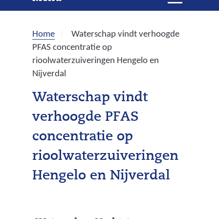
e
i
t
k
k
Home
Waterschap vindt verhoogde
l
e
PFAS concentratie op
a
rioolwaterzuiveringen Hengelo en
p
n
Nijverdal
p
e
Waterschap vindt
n
verhoogde PFAS
concentratie op
rioolwaterzuiveringen
Hengelo en Nijverdal