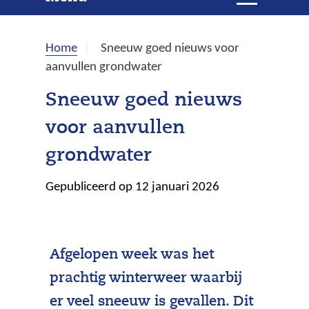
e
i
t
k
k
Home
Sneeuw goed nieuws voor
l
e
aanvullen grondwater
a
p
n
Sneeuw goed nieuws
p
voor aanvullen
e
n
grondwater
Gepubliceerd op 12 januari 2026
Afgelopen week was het
prachtig winterweer waarbij
er veel sneeuw is gevallen. Dit