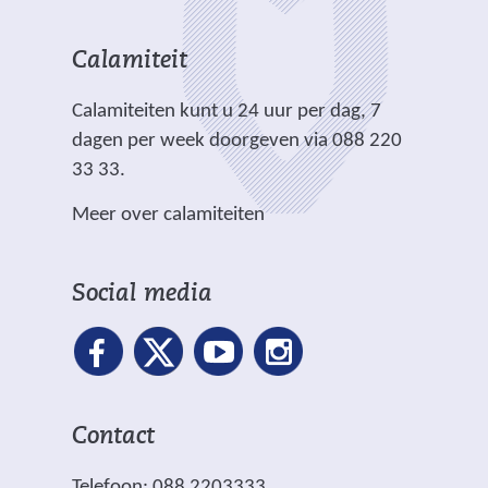
a
c
e
i
i
n
h
r
t
t
Calamiteit
d
t
e
e
e
e
.
Calamiteiten kunt u 24 uur per dag, 7
w
)
)
r
dagen per week doorgeven via 088 220
e
e
33 33.
b
w
s
Meer over calamiteiten
e
i
b
t
s
e
Social media
i
)
t
e
)
Contact
Telefoon: 088 2203333