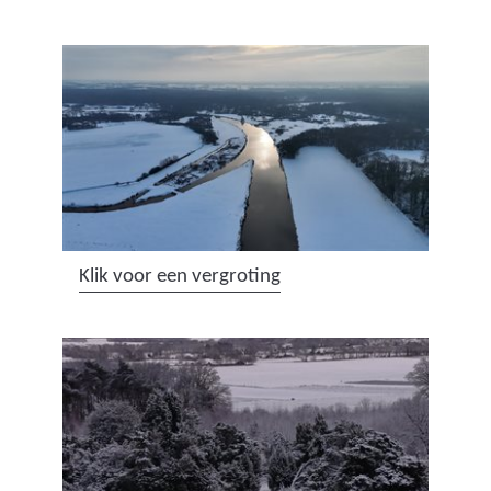
(
Klik voor een vergroting
a
f
b
e
e
l
d