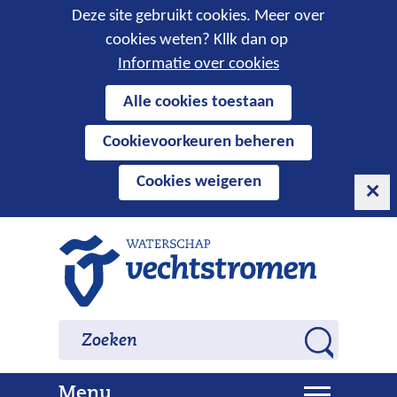
Cookies
Deze site gebruikt cookies. Meer over
cookies weten? Kllk dan op
toestaan?
Informatie over cookies
Hier
Alle cookies toestaan
kan
Cookievoorkeuren beheren
het
gebruik
Cookies weigeren
van
cookies
op
Ga
deze
naar
website
de
worden
inhoud
Zoeken
Zoeken
toegestaan
Z
of
o
geweigerd.
U
Menu