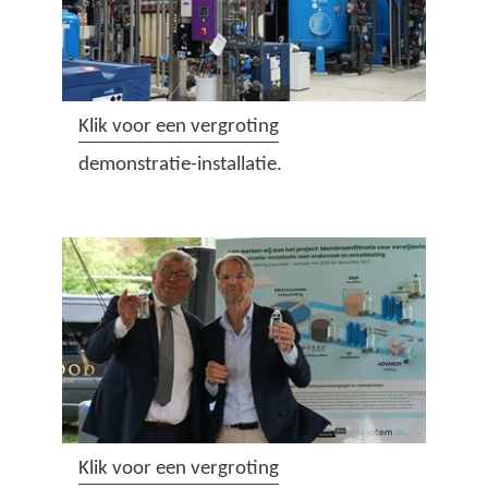
(
Klik voor een vergroting
a
demonstratie-installatie.
f
b
e
e
l
d
i
n
g
:
(
Klik voor een vergroting
d