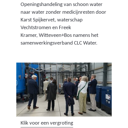
a
Openingshandeling van schoon water
e
f
naar water zonder medicijnresten door
m
b
Karst Spijkervet, waterschap
o
e
Vechtstromen en Freek
h
e
Kramer, Witteveen+Bos namens het
a
l
samenwerkingsverband CLC Water.
l
d
_
i
1
n
.
g
j
:
p
o
g
p
)
e
n
i
(
Klik voor een vergroting
n