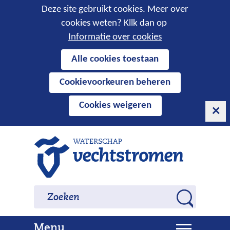
Cookies
Deze site gebruikt cookies. Meer over
cookies weten? Kllk dan op
toestaan?
Informatie over cookies
Hier
Alle cookies toestaan
kan
Cookievoorkeuren beheren
het
gebruik
Cookies weigeren
van
cookies
op
Ga
deze
naar
website
de
worden
inhoud
Zoeken
Zoeken
toegestaan
Z
of
o
geweigerd.
U
Menu