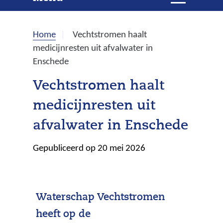
e
i
t
k
k
Home
Vechtstromen haalt
l
e
medicijnresten uit afvalwater in
a
Enschede
p
n
p
Vechtstromen haalt
e
medicijnresten uit
n
afvalwater in Enschede
Gepubliceerd op 20 mei 2026
Waterschap Vechtstromen
heeft op de