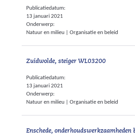
n
s
Publicatiedatum:
d
i
13 januari 2021
e
t
Onderwerp:
r
e
Natuur en milieu | Organisatie en beleid
e
)
w
e
(
Zuidwolde, steiger WL03200
b
v
s
Publicatiedatum:
e
i
13 januari 2021
r
t
Onderwerp:
w
e
Natuur en milieu | Organisatie en beleid
i
)
j
s
Enschede, onderhoudswerkzaamheden 
t