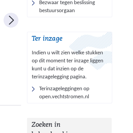
Bezwaar tegen beslissing
bestuursorgaan
Ter inzage
Indien u wilt zien welke stukken
op dit moment ter inzage liggen
kunt u dat inzien op de
terinzagelegging pagina.
Terinzageleggingen op
(
open.vechtstromen.nl
v
e
r
Zoeken in
w