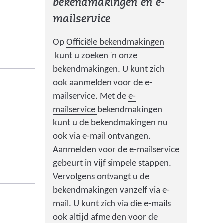
bekendmakingen en e-
i
mailservice
j
s
Op
Officiële bekendmakingen
t
(
kunt u zoeken in onze
n
v
bekendmakingen. U kunt zich
a
e
ook aanmelden voor de e-
a
r
mailservice. Met de
e-
r
w
(
mailservice
bekendmakingen
e
i
v
kunt u de bekendmakingen nu
e
j
e
ook via e-mail ontvangen.
n
s
r
Aanmelden voor de e-mailservice
a
t
w
gebeurt in vijf simpele stappen.
n
n
i
Vervolgens ontvangt u de
d
a
j
bekendmakingen vanzelf via e-
e
a
s
mail. U kunt zich via die e-mails
r
r
t
ook altijd afmelden voor de
e