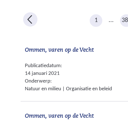
n
n
i
d
n
1
...
38
e
b
d
e
e
k
b
(
Ommen, varen op de Vecht
e
v
e
n
Publicatiedatum:
e
d
k
14 januari 2021
r
m
e
Onderwerp:
a
w
n
Natuur en milieu | Organisatie en beleid
k
i
d
i
j
n
m
s
g
(
Ommen, varen op de Vecht
t
a
e
v
n
k