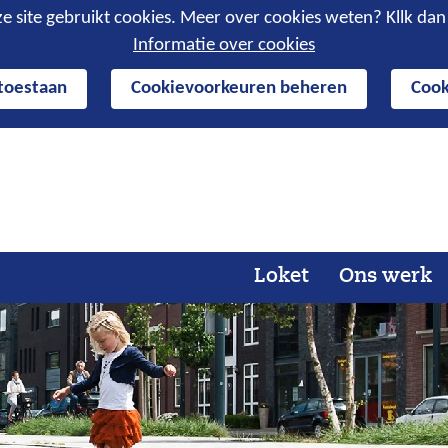
e site gebruikt cookies. Meer over cookies weten? Kllk da
Informatie over cookies
 toestaan
Cookievoorkeuren beheren
Cook
Ga
naar
de
inhoud
Loket
Ons werk