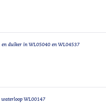
(
m en duiker in WL05040 en WL04537
v
e
r
w
i
j
s
(
gs waterloop WL00147
t