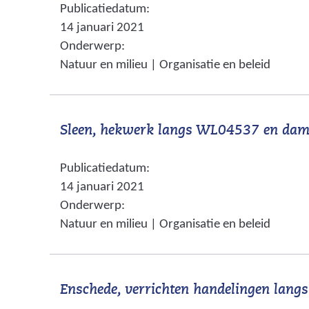
n
Publicatiedatum:
e
a
i
14 januari 2021
r
a
n
Onderwerp:
w
r
Natuur en milieu | Organisatie en beleid
g
i
e
e
j
e
s
n
n
Sleen, hekwerk langs WL04537 en da
t
a
n
n
Publicatiedatum:
a
d
14 januari 2021
a
e
Onderwerp:
r
r
Natuur en milieu | Organisatie en beleid
e
e
e
w
n
e
Enschede, verrichten handelingen lan
a
b