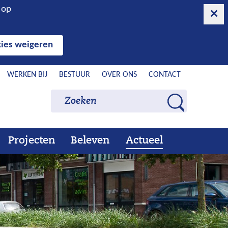
n op
ies weigeren
WERKEN BIJ
BESTUUR
OVER ONS
CONTACT
Zoeken
Zoeken
Z
o
e
Projecten
Beleven
Actueel
Ons
Uitklappen
Beleven
Uitklappen
Actueel
Uitklappen
k
werk
e
n