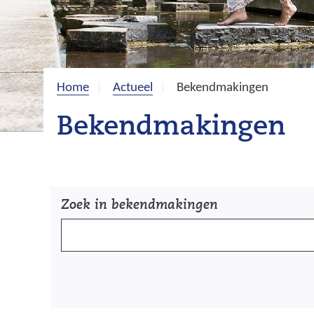
Home
Actueel
Bekendmakingen
Bekendmakingen
Z
Z
Zoek in bekendmakingen
o
o
e
e
k
k
e
n
e
i