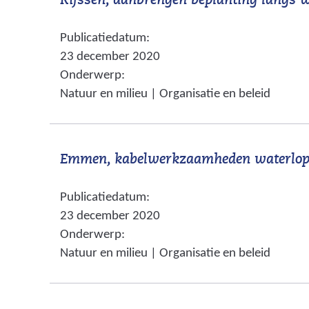
Rijssen, aanbrengen beplanting langs 
t
b
n
s
Publicatiedatum:
a
i
23 december 2020
a
t
Onderwerp:
r
e
Natuur en milieu | Organisatie en beleid
e
)
e
n
Emmen, kabelwerkzaamheden waterl
a
n
Publicatiedatum:
d
23 december 2020
e
Onderwerp:
r
Natuur en milieu | Organisatie en beleid
e
w
e