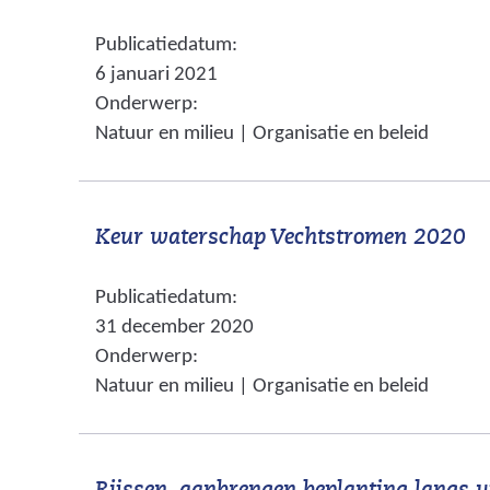
n
Publicatiedatum:
a
6 januari 2021
a
Onderwerp:
r
Natuur en milieu | Organisatie en beleid
e
e
n
(
Keur waterschap Vechtstromen 2020
a
v
n
Publicatiedatum:
e
d
31 december 2020
r
e
Onderwerp:
w
r
Natuur en milieu | Organisatie en beleid
i
e
j
w
s
e