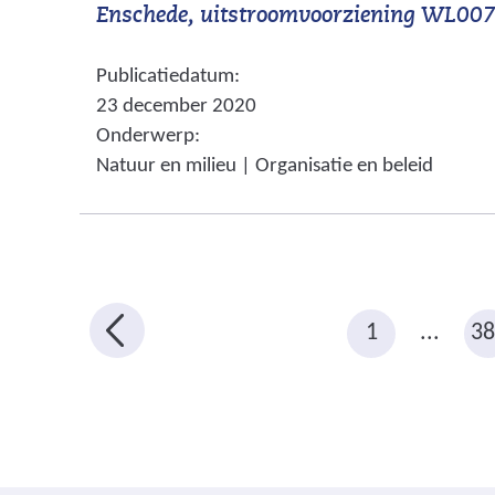
Enschede, uitstroomvoorziening WL00
b
s
Publicatiedatum:
i
23 december 2020
t
Onderwerp:
e
Natuur en milieu | Organisatie en beleid
)
1
...
38