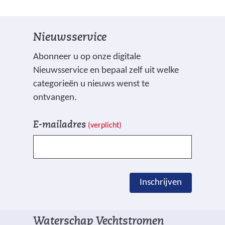
w
a
e
e
n
e
b
Nieuwsservice
d
n
s
e
a
Abonneer u op onze digitale
i
r
n
Nieuwsservice en bepaal zelf uit welke
t
e
d
categorieën u nieuws wenst te
e
w
e
ontvangen.
)
e
r
V
I
b
e
E-mailadres
(verplicht)
e
n
s
w
l
s
i
e
d
c
t
b
e
h
e
s
Inschrijven
n
r
)
i
g
i
t
e
j
e
Waterschap Vechtstromen