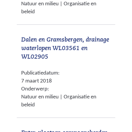
Natuur en milieu | Organisatie en
i
n
t
beleid
j
d
e
s
e
)
t
r
Dalen en Gramsbergen, drainage
n
e
waterlopen WL03561 en
a
w
(
WL02905
a
e
v
r
b
Publicatiedatum:
e
e
s
7 maart 2018
r
e
i
Onderwerp:
w
n
t
Natuur en milieu | Organisatie en
i
a
e
beleid
j
n
)
s
d
t
e