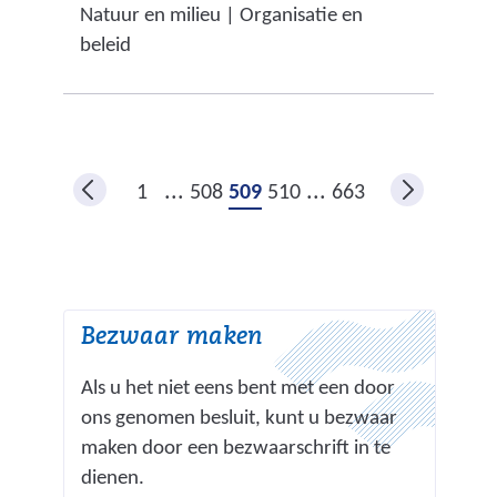
t
Natuur en milieu | Organisatie en
i
a
e
beleid
j
n
)
s
d
t
e
n
r
a
e
...
...
1
508
509
510
663
a
w
r
e
e
b
e
s
Bezwaar maken
n
i
a
t
Als u het niet eens bent met een door
n
e
ons genomen besluit, kunt u bezwaar
d
)
maken door een bezwaarschrift in te
e
dienen.