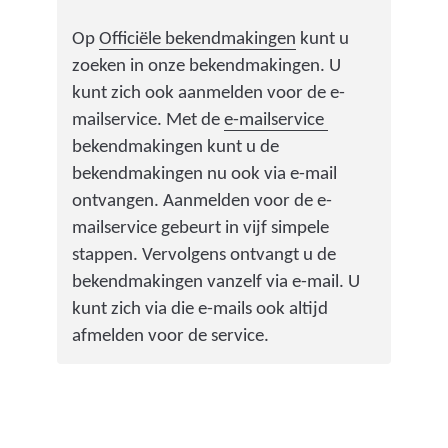
i
j
(
Op
Officiële bekendmakingen
kunt u
s
v
zoeken in onze bekendmakingen. U
t
e
kunt zich ook aanmelden voor de e-
n
r
(
mailservice. Met de
e-mailservice
a
w
v
bekendmakingen kunt u de
a
i
e
bekendmakingen nu ook via e-mail
r
j
r
ontvangen. Aanmelden voor de e-
e
s
w
mailservice gebeurt in vijf simpele
e
t
i
stappen. Vervolgens ontvangt u de
n
n
j
bekendmakingen vanzelf via e-mail. U
a
a
s
kunt zich via die e-mails ook altijd
n
a
t
afmelden voor de service.
d
r
n
e
e
a
r
e
a
e
n
r