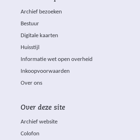
m
v
)
a
e
Archief bezoeken
r
n
Bestuur
k
e
(
Digitale kaarten
e
v
Huisstijl
r
e
(
Informatie wet open overheid
d
r
v
m
w
Inkoopvoorwaarden
e
e
i
Over ons
r
t
j
w
s
i
*
t
Over deze site
j
z
n
s
i
a
Archief website
t
j
a
Colofon
n
n
r