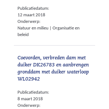
v
a
g
Publicatiedatum:
e
r
e
12 maart 2018
r
e
Onderwerp:
n
w
e
Natuur en milieu | Organisatie en
i
n
beleid
j
a
s
n
t
d
Coevorden, verbreden dam met
n
e
duiker DK26783 en aanbrengen
a
r
gronddam met duiker waterloop
a
e
(
WL02942
r
w
v
e
e
Publicatiedatum:
e
e
b
8 maart 2018
r
n
s
Onderwerp:
w
a
i