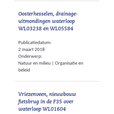
s
n
)
t
d
Oosterhesselen, drainage-
n
e
uitmondingen waterloop
a
r
(
WL03238 en WL05584
a
e
v
r
w
Publicatiedatum:
e
e
e
2 maart 2018
r
e
b
Onderwerp:
w
n
s
Natuur en milieu | Organisatie en
i
a
i
beleid
j
n
t
s
d
e
t
e
)
Vriezenveen, nieuwbouw
n
r
fietsbrug in de F35 over
a
e
waterloop WL01604
a
w