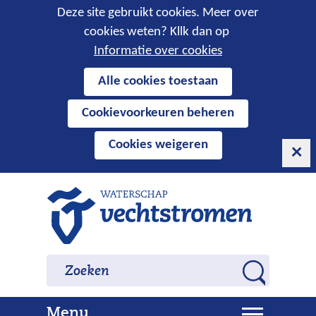
Cookies
Deze site gebruikt cookies. Meer over
cookies weten? Kllk dan op
toestaan?
Informatie over cookies
Hier
Alle cookies toestaan
kan
Cookievoorkeuren beheren
het
gebruik
Cookies weigeren
van
cookies
op
Ga
deze
naar
website
de
worden
inhoud
Zoeken
Zoeken
toegestaan
Z
of
o
geweigerd.
U
Menu