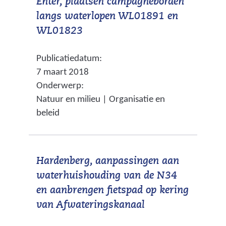
Enter, plaatsen campagneborden
n
r
langs waterlopen WL01891 en
a
e
(
WL01823
a
w
v
r
e
Publicatiedatum:
e
e
b
7 maart 2018
r
e
s
Onderwerp:
w
n
i
Natuur en milieu | Organisatie en
i
a
t
beleid
j
n
e
s
d
)
t
e
Hardenberg, aanpassingen aan
n
r
waterhuishouding van de N34
a
e
en aanbrengen fietspad op kering
a
w
(
van Afwateringskanaal
r
e
v
e
b