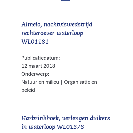
b
d
e
e
k
Almelo, nachtviswedstrijd
b
e
rechteroever waterloop
e
n
(
WL01181
d
k
v
m
Publicatiedatum:
e
e
a
12 maart 2018
r
n
k
Onderwerp:
w
d
i
Natuur en milieu | Organisatie en
i
n
m
beleid
j
g
a
s
e
k
t
n
Harbrinkhoek, verlengen duikers
n
i
(
in waterloop WL01378
a
n