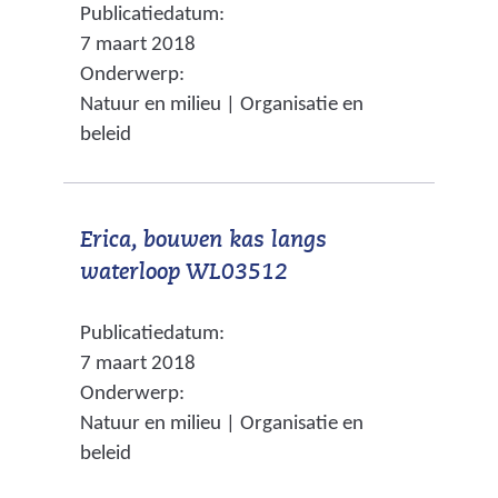
Publicatiedatum:
e
e
s
7 maart 2018
r
n
i
Onderwerp:
w
a
t
Natuur en milieu | Organisatie en
i
n
e
beleid
j
d
)
s
e
t
r
Erica, bouwen kas langs
n
e
(
waterloop WL03512
a
w
v
a
e
Publicatiedatum:
e
r
b
7 maart 2018
r
e
s
Onderwerp:
w
e
i
Natuur en milieu | Organisatie en
i
n
t
beleid
j
a
e