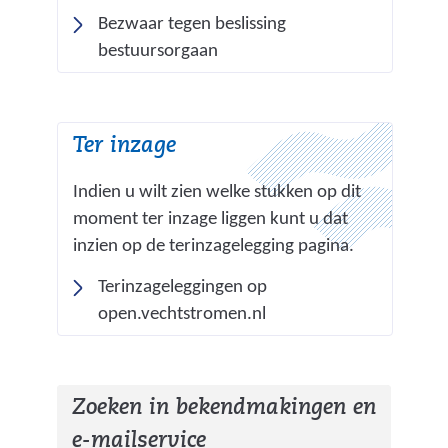
r
Bezwaar tegen beslissing
e
bestuursorgaan
w
e
b
Ter inzage
s
i
Indien u wilt zien welke stukken op dit
t
moment ter inzage liggen kunt u dat
e
inzien op de terinzagelegging pagina.
)
Terinzageleggingen op
(
open.vechtstromen.nl
v
e
r
Zoeken in bekendmakingen en
w
e-mailservice