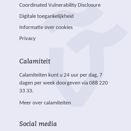
a
v
e
Coordinated Vulnerability Disclosure
a
e
e
Digitale toegankelijkheid
r
r
n
e
p
Informatie over cookies
a
e
l
n
Privacy
n
i
d
a
c
e
n
h
r
Calamiteit
d
t
e
e
.
Calamiteiten kunt u 24 uur per dag, 7
w
r
dagen per week doorgeven via 088 220
e
e
33 33.
b
w
s
Meer over calamiteiten
e
i
b
t
s
e
Social media
i