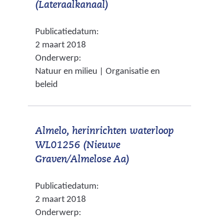
(
(Lateraalkanaal)
r
e
v
e
b
Publicatiedatum:
e
e
s
2 maart 2018
r
n
i
Onderwerp:
w
a
t
Natuur en milieu | Organisatie en
i
n
e
beleid
j
d
)
s
e
t
r
Almelo, herinrichten waterloop
n
e
WL01256 (Nieuwe
a
w
(
Graven/Almelose Aa)
a
e
v
r
b
Publicatiedatum:
e
e
s
2 maart 2018
r
e
i
Onderwerp:
w
n