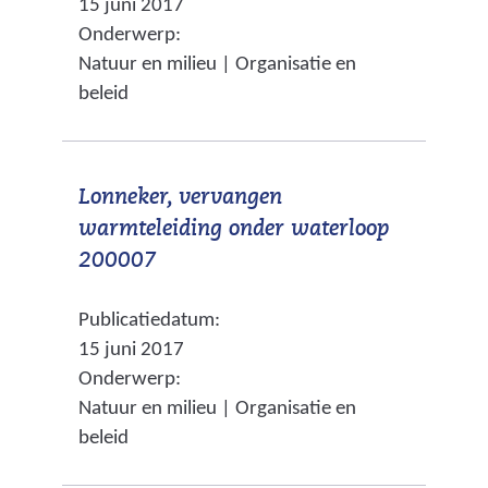
15 juni 2017
r
e
s
Onderwerp:
w
n
i
Natuur en milieu | Organisatie en
i
a
t
beleid
j
n
e
s
d
)
t
e
Lonneker, vervangen
n
r
warmteleiding onder waterloop
a
e
(
200007
a
w
v
r
e
Publicatiedatum:
e
e
b
15 juni 2017
r
e
s
Onderwerp:
w
n
i
Natuur en milieu | Organisatie en
i
a
t
beleid
j
n
e
s
d