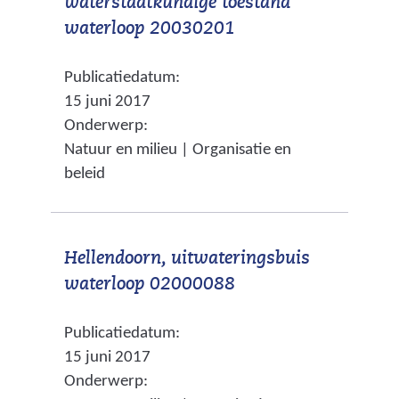
waterstaatkundige toestand
a
e
(
waterloop 20030201
a
w
v
r
e
Publicatiedatum:
e
e
b
15 juni 2017
r
e
s
Onderwerp:
w
n
i
Natuur en milieu | Organisatie en
i
a
t
beleid
j
n
e
s
d
)
t
e
Hellendoorn, uitwateringsbuis
n
r
(
waterloop 02000088
a
e
v
a
w
Publicatiedatum:
e
r
e
15 juni 2017
r
e
b
Onderwerp:
w
e
s