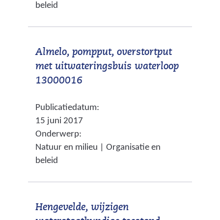
beleid
j
n
t
s
d
e
t
e
)
Almelo, pompput, overstortput
n
r
met uitwateringsbuis waterloop
a
e
(
13000016
a
w
v
r
e
Publicatiedatum:
e
e
b
15 juni 2017
r
e
s
Onderwerp:
w
n
i
Natuur en milieu | Organisatie en
i
a
t
beleid
j
n
e
s
d
)
t
e
Hengevelde, wijzigen
n
r