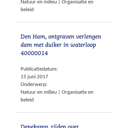
Natuur en milieu | Organisatie en
i
n
i
beleid
j
a
t
s
n
e
t
d
)
Den Ham, ontgraven verlengen
n
e
dam met duiker in waterloop
a
r
(
40000014
a
e
v
r
w
Publicatiedatum:
e
e
e
15 juni 2017
r
e
b
Onderwerp:
w
n
s
Natuur en milieu | Organisatie en
i
a
i
beleid
j
n
t
s
d
e
t
e
)
Denekamp, rijden over