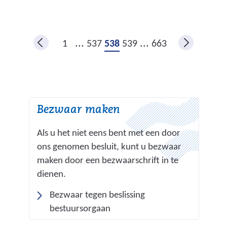
)
t
e
n
r
a
e
...
...
1
537
538
539
663
a
w
r
e
e
b
e
s
Bezwaar maken
n
i
a
t
Als u het niet eens bent met een door
n
e
ons genomen besluit, kunt u bezwaar
d
)
maken door een bezwaarschrift in te
e
dienen.
r
Bezwaar tegen beslissing
e
bestuursorgaan
w