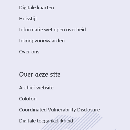
e
(
Digitale kaarten
e
v
Huisstijl
r
e
(
Informatie wet open overheid
d
r
v
m
w
Inkoopvoorwaarden
e
e
i
Over ons
r
t
j
w
s
i
*
t
Over deze site
j
z
n
s
i
a
Archief website
t
j
a
Colofon
n
n
r
a
v
e
Coordinated Vulnerability Disclosure
a
e
e
Digitale toegankelijkheid
r
r
n