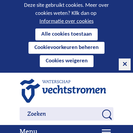
Cookies
Deze site gebruikt cookies. Meer over
cookies weten? Kllk dan op
toestaan?
Informatie over cookies
Hier
Alle cookies toestaan
kan
Cookievoorkeuren beheren
het
gebruik
Cookies weigeren
van
cookies
op
Ga
deze
naar
website
de
worden
inhoud
Zoeken
Zoeken
toegestaan
Z
of
o
geweigerd.
U
Menu