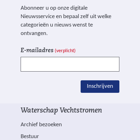
s
e
a
Abonneer u op onze digitale
i
r
n
Nieuwsservice en bepaal zelf uit welke
t
e
d
categorieën u nieuws wenst te
e
w
e
ontvangen.
)
e
r
V
I
b
e
E-mailadres
(verplicht)
e
n
s
w
l
s
i
e
d
c
t
b
e
h
e
s
Inschrijven
n
r
)
i
g
i
t
e
j
e
Waterschap Vechtstromen
m
v
)
a
e
Archief bezoeken
r
n
Bestuur
k