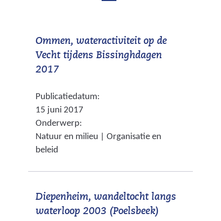
b
d
e
e
k
Ommen, wateractiviteit op de
b
e
Vecht tijdens Bissinghdagen
e
n
(
2017
d
k
v
m
Publicatiedatum:
e
e
a
15 juni 2017
r
n
k
Onderwerp:
w
d
i
Natuur en milieu | Organisatie en
i
n
m
beleid
j
g
a
s
e
k
t
n
Diepenheim, wandeltocht langs
n
i
(
waterloop 2003 (Poelsbeek)
a
n