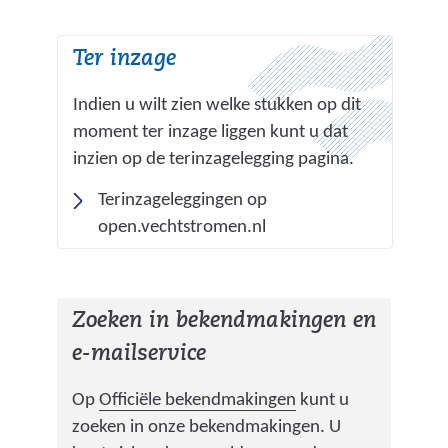
e
b
Ter inzage
s
i
Indien u wilt zien welke stukken op dit
t
moment ter inzage liggen kunt u dat
e
inzien op de terinzagelegging pagina.
)
Terinzageleggingen op
(
open.vechtstromen.nl
v
e
r
Zoeken in bekendmakingen en
w
e-mailservice
i
j
(
Op
Officiële bekendmakingen
kunt u
s
v
zoeken in onze bekendmakingen. U
t