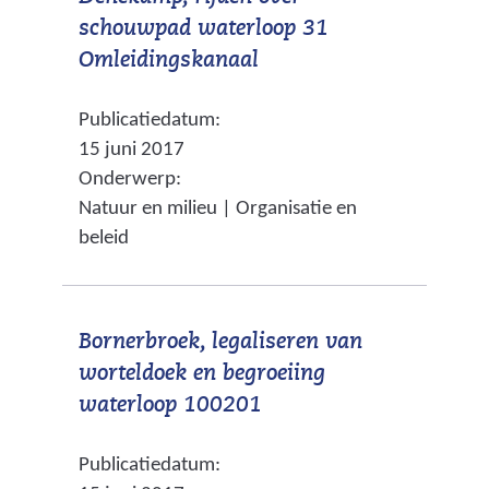
n
r
schouwpad waterloop 31
a
e
(
Omleidingskanaal
a
w
v
r
e
Publicatiedatum:
e
e
b
15 juni 2017
r
e
s
Onderwerp:
w
n
i
Natuur en milieu | Organisatie en
i
a
t
beleid
j
n
e
s
d
)
t
e
Bornerbroek, legaliseren van
n
r
worteldoek en begroeiing
a
e
(
waterloop 100201
a
w
v
r
e
Publicatiedatum:
e
e
b