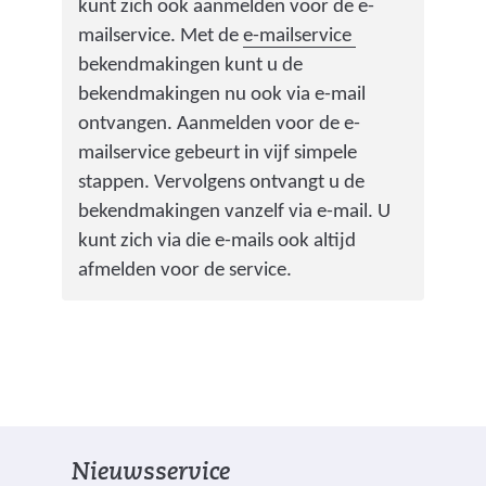
e
kunt zich ook aanmelden voor de e-
n
r
(
mailservice. Met de
e-mailservice
a
w
v
bekendmakingen kunt u de
a
i
e
bekendmakingen nu ook via e-mail
r
j
r
ontvangen. Aanmelden voor de e-
e
s
w
mailservice gebeurt in vijf simpele
e
t
i
stappen. Vervolgens ontvangt u de
n
n
j
bekendmakingen vanzelf via e-mail. U
a
a
s
kunt zich via die e-mails ook altijd
n
a
t
afmelden voor de service.
d
r
n
e
e
a
r
e
a
e
n
r
w
a
e
e
n
e
b
Nieuwsservice
d
n