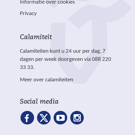
e
p
Informatie over cookies
a
e
l
n
Privacy
n
i
d
a
c
e
n
h
r
Calamiteit
d
t
e
e
.
Calamiteiten kunt u 24 uur per dag, 7
w
r
dagen per week doorgeven via 088 220
e
e
33 33.
b
w
s
Meer over calamiteiten
e
i
b
t
s
e
Social media
i
)
t
e
)