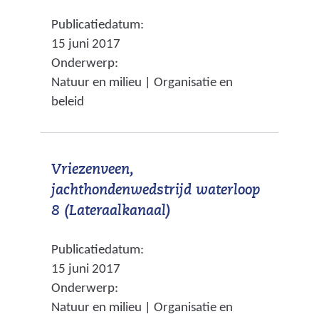
v
a
g
Publicatiedatum:
e
r
e
15 juni 2017
r
e
Onderwerp:
n
w
e
Natuur en milieu | Organisatie en
i
n
beleid
j
a
s
n
t
d
Vriezenveen,
n
e
jachthondenwedstrijd waterloop
a
r
(
8 (Lateraalkanaal)
a
e
v
r
w
Publicatiedatum:
e
e
e
15 juni 2017
r
e
b
Onderwerp:
w
n
s
Natuur en milieu | Organisatie en
i
a
i