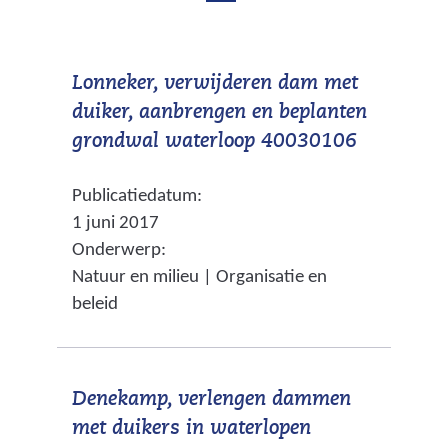
b
d
e
e
k
Lonneker, verwijderen dam met
b
e
duiker, aanbrengen en beplanten
e
n
(
grondwal waterloop 40030106
d
k
v
m
Publicatiedatum:
e
e
a
1 juni 2017
r
n
k
Onderwerp:
w
d
i
Natuur en milieu | Organisatie en
i
n
m
beleid
j
g
a
s
e
k
t
n
Denekamp, verlengen dammen
n
i
met duikers in waterlopen
a
n