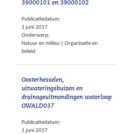
(
39000101 en 39000102
a
g
v
r
e
Publicatiedatum:
e
e
n
1 juni 2017
r
e
Onderwerp:
w
n
Natuur en milieu | Organisatie en
i
a
beleid
j
n
s
d
t
e
Oosterhesselen,
n
r
uitwateringsbuizen en
a
e
drainageuitmondingen waterloop
a
w
(
OWALD037
r
e
v
e
b
Publicatiedatum:
e
e
s
1 juni 2017
r
n
i