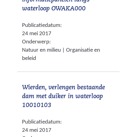
informatiepanelen langs
n
e
)
(
waterloop OWAKA000
a
r
v
a
e
Publicatiedatum:
e
r
w
24 mei 2017
r
e
e
Onderwerp:
w
e
b
Natuur en milieu | Organisatie en
i
n
s
beleid
j
a
i
s
n
t
t
d
e
Wierden, verlengen bestaande
n
e
)
dam met duiker in waterloop
a
r
(
10010103
a
e
v
r
w
Publicatiedatum:
e
e
e
24 mei 2017
r
e
b