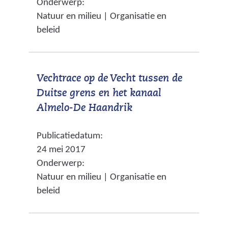
Onderwerp:
w
n
s
Natuur en milieu | Organisatie en
i
a
i
beleid
j
n
t
s
d
e
t
e
)
Vechtrace op de Vecht tussen de
n
r
Duitse grens en het kanaal
a
e
(
Almelo-De Haandrik
a
w
v
r
e
Publicatiedatum:
e
e
b
24 mei 2017
r
e
s
Onderwerp:
w
n
i
Natuur en milieu | Organisatie en
i
a
t
beleid
j
n
e
s
d
)
t
e