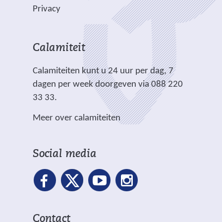
e
l
n
Privacy
n
i
d
a
c
e
n
h
r
Calamiteit
d
t
e
e
.
Calamiteiten kunt u 24 uur per dag, 7
w
r
dagen per week doorgeven via 088 220
e
e
33 33.
b
w
s
Meer over calamiteiten
e
i
b
t
s
e
Social media
i
)
t
e
)
Contact