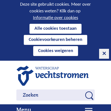
Cookies
Deze site gebruikt cookies. Meer over
cookies weten? Kllk dan op
toestaan?
Informatie over cookies
Hier
Alle cookies toestaan
kan
Cookievoorkeuren beheren
het
gebruik
Cookies weigeren
van
cookies
op
Ga
deze
naar
website
de
worden
inhoud
Zoeken
Zoeken
toegestaan
Z
of
o
geweigerd.
U
Menu