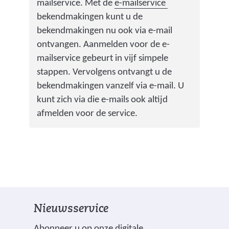
r
(
mailservice. Met de
e-mailservice
a
w
v
bekendmakingen kunt u de
a
i
e
bekendmakingen nu ook via e-mail
r
j
r
ontvangen. Aanmelden voor de e-
e
s
w
mailservice gebeurt in vijf simpele
e
t
i
stappen. Vervolgens ontvangt u de
n
n
j
bekendmakingen vanzelf via e-mail. U
a
a
s
kunt zich via die e-mails ook altijd
n
a
t
afmelden voor de service.
d
r
n
e
e
a
r
e
a
e
n
r
w
a
e
e
n
e
b
Nieuwsservice
d
n
s
e
a
Abonneer u op onze digitale