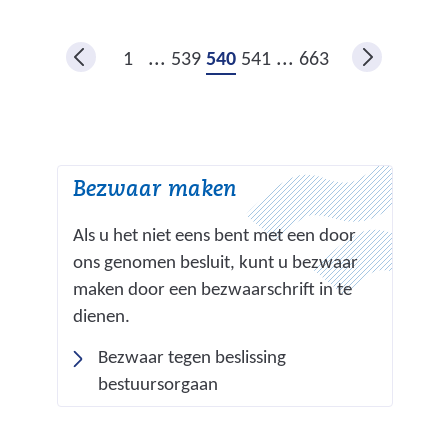
n
r
a
e
...
...
1
539
540
541
663
a
w
r
e
e
b
e
s
Bezwaar maken
n
i
a
t
Als u het niet eens bent met een door
n
e
ons genomen besluit, kunt u bezwaar
d
)
maken door een bezwaarschrift in te
e
dienen.
r
Bezwaar tegen beslissing
e
bestuursorgaan
w
e