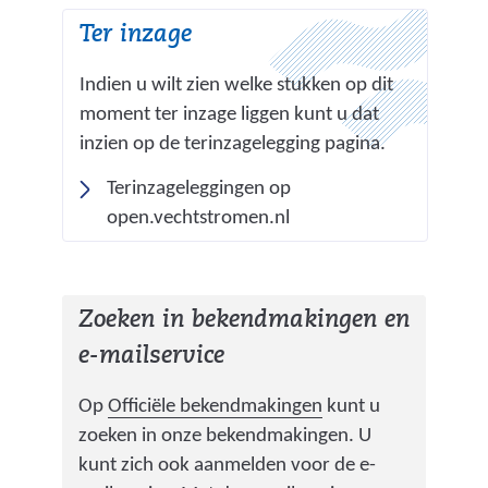
b
Ter inzage
s
i
Indien u wilt zien welke stukken op dit
t
moment ter inzage liggen kunt u dat
e
inzien op de terinzagelegging pagina.
)
Terinzageleggingen op
(
open.vechtstromen.nl
v
e
r
Zoeken in bekendmakingen en
w
e-mailservice
i
j
(
Op
Officiële bekendmakingen
kunt u
s
v
zoeken in onze bekendmakingen. U
t
e
kunt zich ook aanmelden voor de e-
n