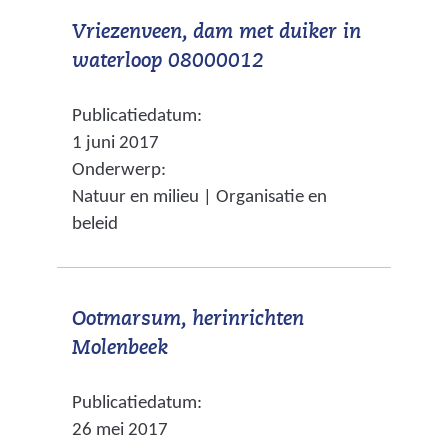
t
e
Vriezenveen, dam met duiker in
n
r
(
waterloop 08000012
a
e
v
a
w
Publicatiedatum:
e
r
e
1 juni 2017
r
e
b
Onderwerp:
w
e
s
Natuur en milieu | Organisatie en
i
n
i
beleid
j
a
t
s
n
e
t
d
)
Ootmarsum, herinrichten
n
e
(
Molenbeek
a
r
v
a
e
Publicatiedatum:
e
r
w
26 mei 2017
r
e
e