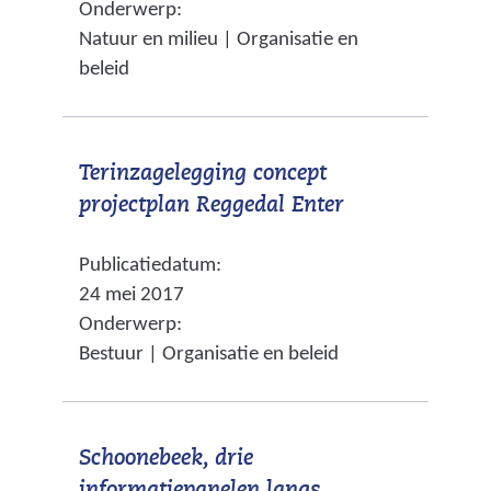
Onderwerp:
w
e
b
Natuur en milieu | Organisatie en
i
n
s
beleid
j
a
i
s
n
t
t
d
e
Terinzagelegging concept
n
e
)
(
projectplan Reggedal Enter
a
r
v
a
e
Publicatiedatum:
e
r
w
24 mei 2017
r
e
e
Onderwerp:
w
e
b
Bestuur | Organisatie en beleid
i
n
s
j
a
i
s
n
t
Schoonebeek, drie
t
d
e