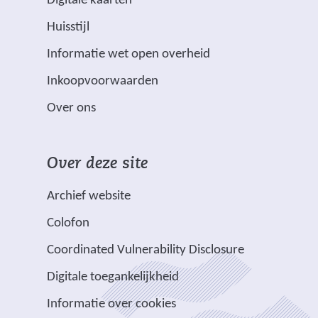
Digitale kaarten
e
v
Huisstijl
r
e
(
Informatie wet open overheid
d
r
v
m
w
Inkoopvoorwaarden
e
e
i
Over ons
r
t
j
w
s
i
*
t
Over deze site
j
z
n
s
i
a
Archief website
t
j
a
Colofon
n
n
r
a
v
e
Coordinated Vulnerability Disclosure
a
e
e
Digitale toegankelijkheid
r
r
n
e
p
Informatie over cookies
a