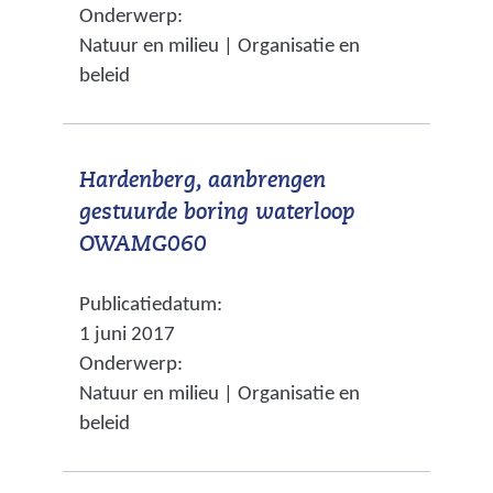
Onderwerp:
w
a
t
Natuur en milieu | Organisatie en
i
n
e
beleid
j
d
)
s
e
t
r
Hardenberg, aanbrengen
n
e
gestuurde boring waterloop
a
w
(
OWAMG060
a
e
v
r
b
Publicatiedatum:
e
e
s
1 juni 2017
r
e
i
Onderwerp:
w
n
t
Natuur en milieu | Organisatie en
i
a
e
beleid
j
n
)
s
d