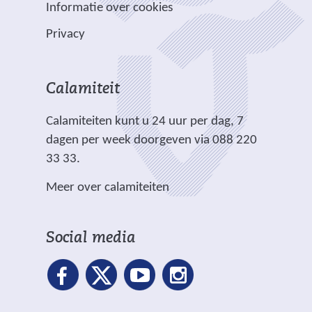
e
p
Informatie over cookies
a
e
l
n
Privacy
n
i
d
a
c
e
n
h
r
Calamiteit
d
t
e
e
.
Calamiteiten kunt u 24 uur per dag, 7
w
r
dagen per week doorgeven via 088 220
e
e
33 33.
b
w
s
Meer over calamiteiten
e
i
b
t
s
e
Social media
i
)
t
e
)