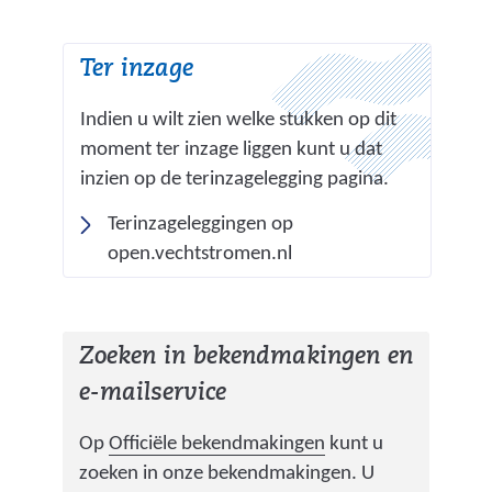
w
e
Ter inzage
b
s
Indien u wilt zien welke stukken op dit
i
moment ter inzage liggen kunt u dat
t
inzien op de terinzagelegging pagina.
e
Terinzageleggingen op
)
(
open.vechtstromen.nl
v
e
r
Zoeken in bekendmakingen en
w
e-mailservice
i
j
(
Op
Officiële bekendmakingen
kunt u
s
v
zoeken in onze bekendmakingen. U
t