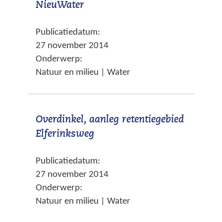
(
NieuWater
n
d
t
v
a
e
e
Publicatiedatum:
e
a
r
)
27 november 2014
r
r
e
Onderwerp:
w
e
w
Natuur en milieu | Water
i
e
e
j
n
b
s
a
s
Overdinkel, aanleg retentiegebied
t
n
i
(
Elferinksweg
n
d
t
v
a
e
e
Publicatiedatum:
e
a
r
)
27 november 2014
r
r
e
Onderwerp:
w
e
w
Natuur en milieu | Water
i
e
e
j
n
b