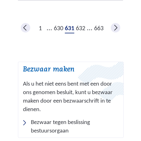
s
a
s
t
n
i
n
d
t
...
...
1
630
631
632
663
a
e
e
a
r
)
r
e
e
w
Bezwaar maken
e
e
n
b
Als u het niet eens bent met een door
a
s
ons genomen besluit, kunt u bezwaar
n
i
maken door een bezwaarschrift in te
d
t
dienen.
e
e
Bezwaar tegen beslissing
r
)
bestuursorgaan
e