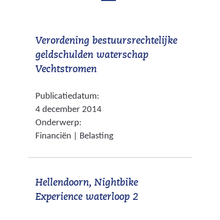
b
d
e
e
k
Verordening bestuursrechtelijke
b
e
geldschulden waterschap
e
n
(
Vechtstromen
d
k
v
m
Publicatiedatum:
e
e
a
4 december 2014
r
n
k
Onderwerp:
w
d
i
Financiën | Belasting
i
n
m
j
g
a
s
e
k
Hellendoorn, Nightbike
t
n
(
Experience waterloop 2
n
i
v
a
n