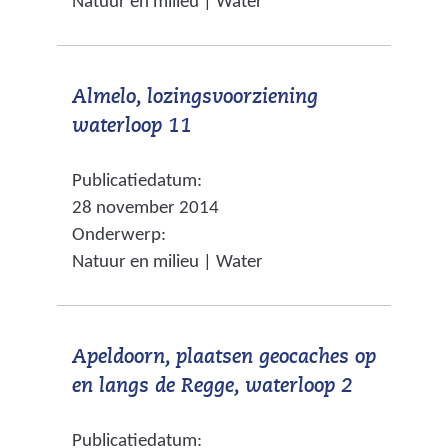
Natuur en milieu | Water
i
e
e
j
e
b
s
n
s
Almelo, lozingsvoorziening
t
a
i
(
waterloop 11
n
n
t
v
a
d
e
Publicatiedatum:
e
a
e
)
28 november 2014
r
r
r
Onderwerp:
w
e
e
Natuur en milieu | Water
i
e
w
j
n
e
s
a
b
Apeldoorn, plaatsen geocaches op
t
n
s
(
en langs de Regge, waterloop 2
n
d
i
v
a
e
t
Publicatiedatum:
e
a
r
e