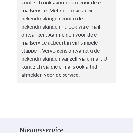
e
kunt zich ook aanmelden voor de e-
n
r
(
mailservice. Met de
e-mailservice
a
w
v
bekendmakingen kunt u de
a
i
e
bekendmakingen nu ook via e-mail
r
j
r
ontvangen. Aanmelden voor de e-
e
s
w
mailservice gebeurt in vijf simpele
e
t
i
stappen. Vervolgens ontvangt u de
n
n
j
bekendmakingen vanzelf via e-mail. U
a
a
s
kunt zich via die e-mails ook altijd
n
a
t
afmelden voor de service.
d
r
n
e
e
a
r
e
a
e
n
r
w
a
e
e
n
e
b
Nieuwsservice
d
n