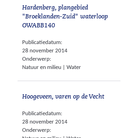
Hardenberg, plangebied
t
d
t
"Broeklanden-Zuid" waterloop
n
e
e
(
OWABB140
a
r
)
v
a
e
Publicatiedatum:
e
r
w
28 november 2014
r
e
e
Onderwerp:
w
e
b
Natuur en milieu | Water
i
n
s
j
a
i
s
n
t
(
Hoogeveen, varen op de Vecht
t
d
e
v
n
e
)
Publicatiedatum:
e
a
r
28 november 2014
r
a
e
Onderwerp:
w
r
w