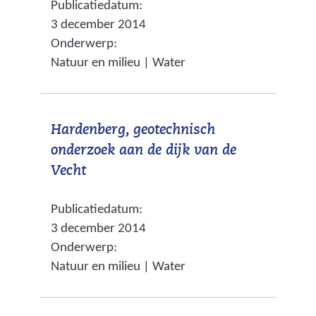
Publicatiedatum:
e
a
g
3 december 2014
r
r
e
Onderwerp:
w
e
Natuur en milieu | Water
n
i
e
j
n
s
a
Hardenberg, geotechnisch
t
n
onderzoek aan de dijk van de
n
d
(
Vecht
a
e
v
a
r
Publicatiedatum:
e
r
e
3 december 2014
r
e
w
Onderwerp:
w
e
e
Natuur en milieu | Water
i
n
b
j
a
s
s
n
i