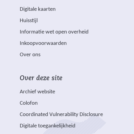
k
e
(
Digitale kaarten
e
v
Huisstijl
r
e
(
Informatie wet open overheid
d
r
v
m
w
Inkoopvoorwaarden
e
e
i
Over ons
r
t
j
w
s
i
*
t
Over deze site
j
z
n
s
i
a
Archief website
t
j
a
Colofon
n
n
r
a
v
e
Coordinated Vulnerability Disclosure
a
e
e
Digitale toegankelijkheid
r
r
n