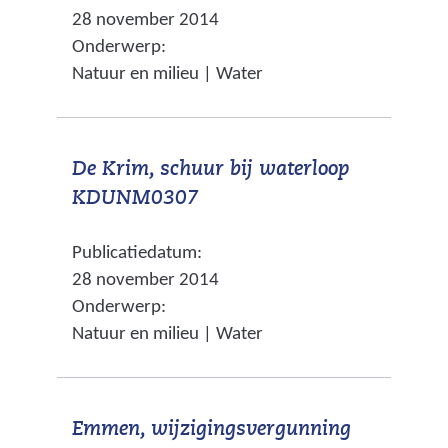
28 november 2014
r
r
e
)
Onderwerp:
w
e
w
Natuur en milieu | Water
i
e
e
j
n
b
s
a
s
De Krim, schuur bij waterloop
t
n
i
(
KDUNM0307
n
d
t
v
a
e
e
Publicatiedatum:
e
a
r
)
28 november 2014
r
r
e
Onderwerp:
w
e
w
Natuur en milieu | Water
i
e
e
j
n
b
s
a
s
Emmen, wijzigingsvergunning
t
n
i