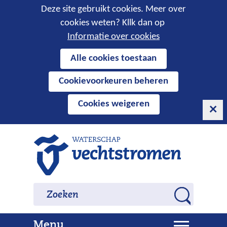
Cookies
Deze site gebruikt cookies. Meer over
cookies weten? Kllk dan op
toestaan?
Informatie over cookies
Hier
Alle cookies toestaan
kan
Cookievoorkeuren beheren
het
gebruik
Cookies weigeren
van
cookies
op
Ga
deze
naar
website
de
worden
inhoud
Zoeken
Zoeken
toegestaan
Z
of
o
geweigerd.
U
Menu