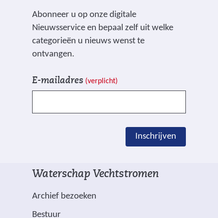
s
e
a
Abonneer u op onze digitale
i
r
n
Nieuwsservice en bepaal zelf uit welke
t
e
d
categorieën u nieuws wenst te
e
w
e
ontvangen.
)
e
r
V
I
b
e
E-mailadres
(verplicht)
e
n
s
w
l
s
i
e
d
c
t
b
e
h
e
s
Inschrijven
n
r
)
i
g
i
t
e
j
e
Waterschap Vechtstromen
m
v
)
a
e
Archief bezoeken
r
n
Bestuur