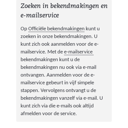
r
Zoeken in bekendmakingen en
w
e-mailservice
i
j
(
Op
Officiële bekendmakingen
kunt u
s
v
zoeken in onze bekendmakingen. U
t
e
kunt zich ook aanmelden voor de e-
n
r
(
mailservice. Met de
e-mailservice
a
w
v
bekendmakingen kunt u de
a
i
e
bekendmakingen nu ook via e-mail
r
j
r
ontvangen. Aanmelden voor de e-
e
s
w
mailservice gebeurt in vijf simpele
e
t
i
stappen. Vervolgens ontvangt u de
n
n
j
bekendmakingen vanzelf via e-mail. U
a
a
s
kunt zich via die e-mails ook altijd
n
a
t
afmelden voor de service.
d
r
n
e