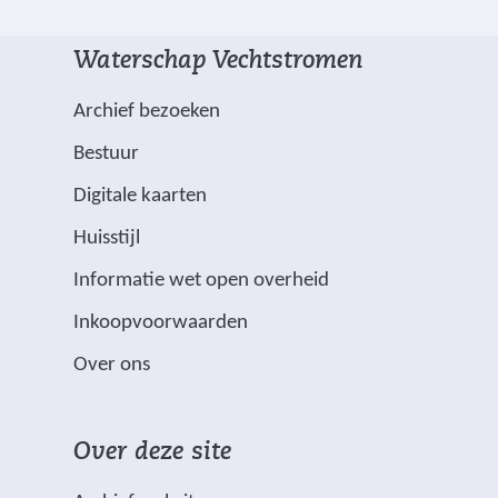
g
i
t
e
j
e
Waterschap Vechtstromen
m
v
)
a
e
Archief bezoeken
r
n
Bestuur
k
e
(
Digitale kaarten
e
v
Huisstijl
r
e
(
Informatie wet open overheid
d
r
v
m
w
Inkoopvoorwaarden
e
e
i
Over ons
r
t
j
w
s
i
*
t
Over deze site
j
z
n
s
i
a