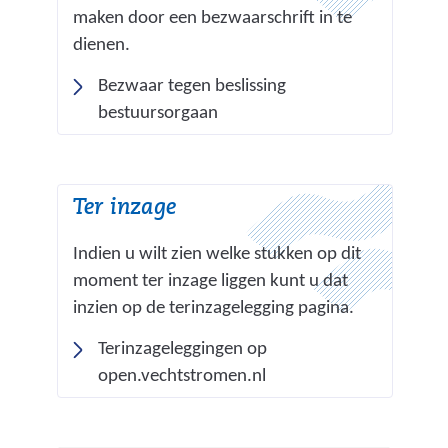
n
i
maken door een bezwaarschrift in te
d
t
dienen.
e
e
Bezwaar tegen beslissing
r
)
bestuursorgaan
e
w
e
Ter inzage
b
s
Indien u wilt zien welke stukken op dit
i
moment ter inzage liggen kunt u dat
t
inzien op de terinzagelegging pagina.
e
Terinzageleggingen op
)
(
open.vechtstromen.nl
v
e