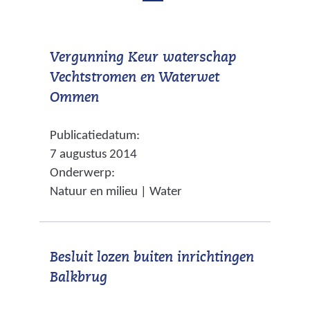
b
d
e
e
k
Vergunning Keur waterschap
b
e
Vechtstromen en Waterwet
e
n
(
Ommen
d
k
v
m
Publicatiedatum:
e
e
a
7 augustus 2014
r
n
k
Onderwerp:
w
d
i
Natuur en milieu | Water
i
n
m
j
g
a
s
e
k
Besluit lozen buiten inrichtingen
t
n
(
Balkbrug
n
i
v
a
n