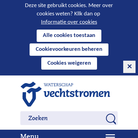
Cookies
Deze site gebruikt cookies. Meer over
cookies weten? Kllk dan op
toestaan?
Informatie over cookies
Hier
Alle cookies toestaan
kan
Cookievoorkeuren beheren
het
gebruik
Cookies weigeren
van
cookies
op
Ga
deze
naar
website
de
worden
inhoud
Zoeken
Zoeken
toegestaan
Z
of
o
geweigerd.
U
Menu