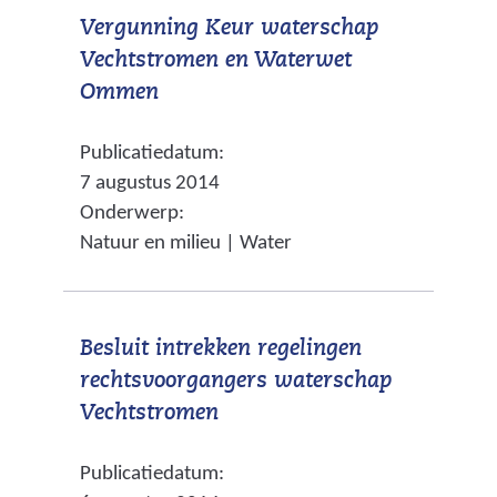
Vergunning Keur waterschap
t
d
t
Vechtstromen en Waterwet
n
e
e
(
Ommen
a
r
)
v
a
e
Publicatiedatum:
e
r
w
7 augustus 2014
r
e
e
Onderwerp:
w
e
b
Natuur en milieu | Water
i
n
s
j
a
i
s
n
t
Besluit intrekken regelingen
t
d
e
rechtsvoorgangers waterschap
n
e
)
(
Vechtstromen
a
r
v
a
e
Publicatiedatum:
e
r
w