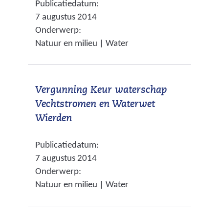
Publicatiedatum:
e
a
g
7 augustus 2014
r
r
e
Onderwerp:
w
e
Natuur en milieu | Water
n
i
e
j
n
s
a
Vergunning Keur waterschap
t
n
Vechtstromen en Waterwet
n
d
(
Wierden
a
e
v
a
r
Publicatiedatum:
e
r
e
7 augustus 2014
r
e
w
Onderwerp:
w
e
e
Natuur en milieu | Water
i
n
b
j
a
s
s
n
i