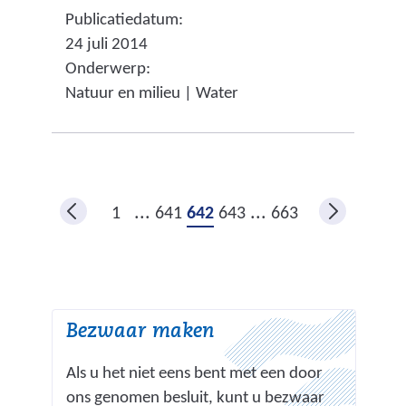
Publicatiedatum:
e
a
e
24 juli 2014
r
r
w
Onderwerp:
w
e
e
Natuur en milieu | Water
i
e
b
j
n
s
s
a
i
t
n
t
n
d
e
...
...
1
641
642
643
663
a
e
)
a
r
r
e
e
w
Bezwaar maken
e
e
n
b
Als u het niet eens bent met een door
a
s
ons genomen besluit, kunt u bezwaar