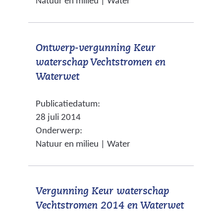
Natuur en milieu | Water
i
e
b
j
n
s
s
a
i
Ontwerp-vergunning Keur
t
n
t
waterschap Vechtstromen en
n
d
e
(
Waterwet
a
e
)
v
a
r
Publicatiedatum:
e
r
e
28 juli 2014
r
e
w
Onderwerp:
w
e
e
Natuur en milieu | Water
i
n
b
j
a
s
s
n
i
Vergunning Keur waterschap
t
d
t
(
Vechtstromen 2014 en Waterwet
n
e
e
v
a
r
)