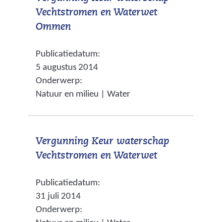
Vechtstromen en Waterwet
n
e
)
(
Ommen
a
r
v
a
e
Publicatiedatum:
e
r
w
5 augustus 2014
r
e
e
Onderwerp:
w
e
b
Natuur en milieu | Water
i
n
s
j
a
i
s
n
t
Vergunning Keur waterschap
t
d
e
(
Vechtstromen en Waterwet
n
e
)
v
a
r
Publicatiedatum:
e
a
e
31 juli 2014
r
r
w
Onderwerp:
w
e
e