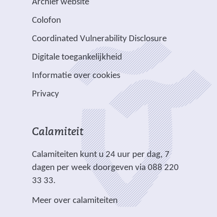
Archief website
t
j
a
Colofon
n
n
r
a
v
e
Coordinated Vulnerability Disclosure
a
e
e
Digitale toegankelijkheid
r
r
n
e
p
Informatie over cookies
a
e
l
n
Privacy
n
i
d
a
c
e
n
h
r
Calamiteit
d
t
e
e
.
Calamiteiten kunt u 24 uur per dag, 7
w
r
dagen per week doorgeven via 088 220
e
e
33 33.
b
w
s
Meer over calamiteiten
e
i