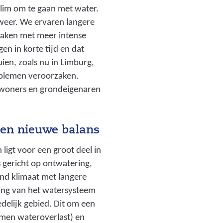
a
slim om te gaan met water.
f
weer. We ervaren langere
b
maken met meer intense
e
en in korte tijd en dat
e
uien, zoals nu in Limburg,
l
oblemen veroorzaken.
d
nwoners en grondeigenaren
i
n
g
een nieuwe balans
:
h
ligt voor een groot deel in
o
 gericht op ontwatering,
o
nd klimaat met langere
g
ing van het watersysteem
_
edelijk gebied. Dit om een
w
omen wateroverlast) en