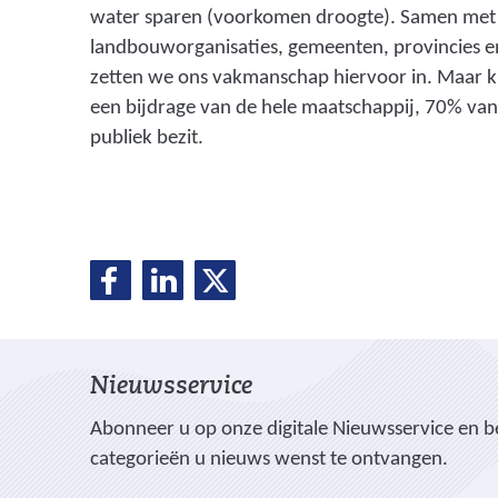
water sparen (voorkomen droogte). Samen met p
landbouworganisaties, gemeenten, provincies 
zetten we ons vakmanschap hiervoor in. Maar k
een bijdrage van de hele maatschappij, 70% va
publiek bezit.
D
D
D
D
e
e
e
e
l
l
l
e
e
e
l
Nieuwsservice
n
n
n
o
o
o
e
Abonneer u op onze digitale Nieuwsservice en be
p
p
p
categorieën u nieuws wenst te ontvangen.
n
F
L
X