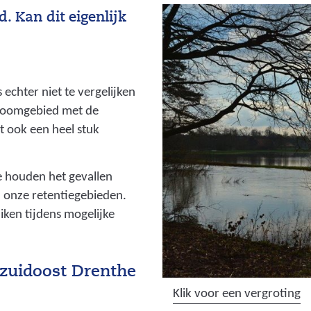
. Kan dit eigenlijk
s echter niet te vergelijken
troomgebied met de
gt ook een heel stuk
 houden het gevallen
in onze retentiegebieden.
ken tijdens mogelijke
n zuidoost Drenthe
(
Klik voor een vergroting