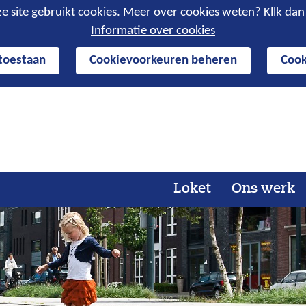
e site gebruikt cookies. Meer over cookies weten? Kllk da
Informatie over cookies
 toestaan
Cookievoorkeuren beheren
Cook
Ga
naar
de
inhoud
Loket
Ons werk