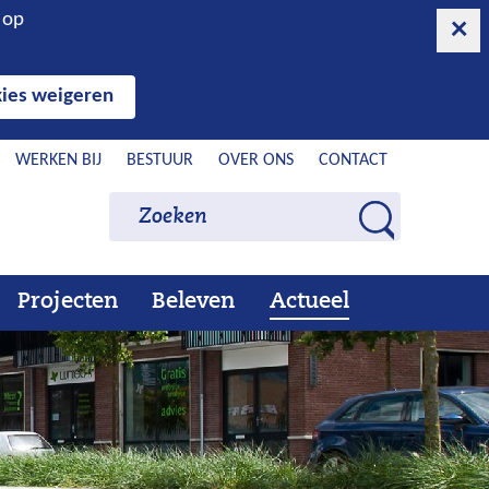
n op
ies weigeren
WERKEN BIJ
BESTUUR
OVER ONS
CONTACT
Zoeken
Zoeken
Z
o
e
Projecten
Beleven
Actueel
Ons
Uitklappen
Beleven
Uitklappen
Actueel
Uitklappen
k
werk
e
n