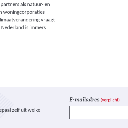
a
artners als natuur- en
t
en woningcorporaties
e
limaatverandering vraagt
r
n Nederland is immers
_
d
i
n
k
e
l
_
V
I
2
E-mailadres
(verplicht)
e
n
.
paal zelf uit welke
l
s
j
d
c
p
e
h
g