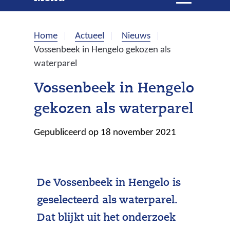
e
i
t
k
k
Home
Actueel
Nieuws
l
e
Vossenbeek in Hengelo gekozen als
a
waterparel
p
n
p
Vossenbeek in Hengelo
e
gekozen als waterparel
n
Gepubliceerd op 18 november 2021
De Vossenbeek in Hengelo is
geselecteerd als waterparel.
Dat blijkt uit het onderzoek