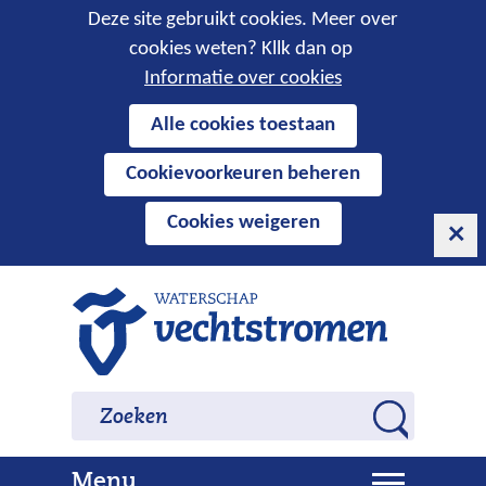
Cookies
Deze site gebruikt cookies. Meer over
cookies weten? Kllk dan op
toestaan?
Informatie over cookies
Hier
Alle cookies toestaan
kan
Cookievoorkeuren beheren
het
gebruik
Cookies weigeren
van
cookies
op
Ga
deze
naar
website
de
worden
inhoud
Zoeken
Zoeken
toegestaan
Z
of
o
geweigerd.
U
Menu