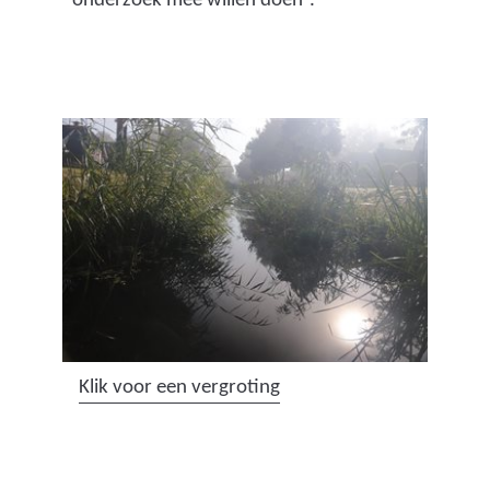
onderzoek mee willen doen”.
(
Klik voor een vergroting
a
f
b