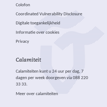
j
a
d
d
s
Colofon
n
n
r
e
e
i
a
v
e
Coordinated Vulnerability Disclosure
r
r
t
a
e
e
e
e
e
Digitale toegankelijkheid
r
r
n
w
w
)
e
p
Informatie over cookies
a
e
e
e
l
n
b
b
Privacy
n
i
d
s
s
a
c
e
i
i
n
h
r
t
t
Calamiteit
d
t
e
e
e
e
.
Calamiteiten kunt u 24 uur per dag, 7
w
)
)
r
dagen per week doorgeven via 088 220
e
e
33 33.
b
w
s
Meer over calamiteiten
e
i
b
t