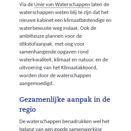
(
Via de
Unie van Waterschappen
laten de
v
waterschappen weten blij te zijn dat het
e
nieuwe kabinet een klimaatbestendige en
r
waterbewuste weg inslaat. Ook de
w
ambitieuze plannen voor de
i
stikstofaanpak, met oog voor
j
samenhangende opgaven rond
s
waterkwaliteit, klimaat en natuur, en de
t
uitvoering van het Klimaatakkoord,
n
worden door de waterschappen
a
aangemoedigd.
a
r
Gezamenlijke aanpak in de
e
regio
e
De waterschappen benadrukken wel het
n
belang van een goede samenwerking
a