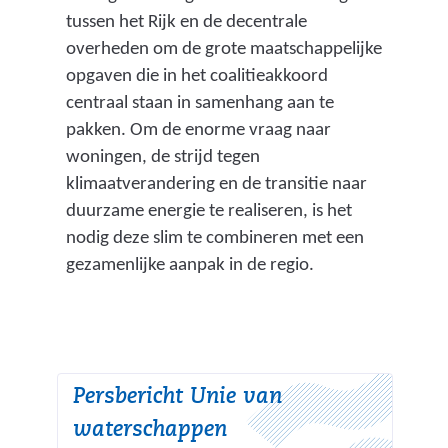
tussen het Rijk en de decentrale
n
overheden om de grote maatschappelijke
d
opgaven die in het coalitieakkoord
e
centraal staan in samenhang aan te
r
pakken. Om de enorme vraag naar
e
woningen, de strijd tegen
w
klimaatverandering en de transitie naar
e
duurzame energie te realiseren, is het
b
nodig deze slim te combineren met een
s
gezamenlijke aanpak in de regio.
i
t
e
)
Persbericht Unie van
waterschappen