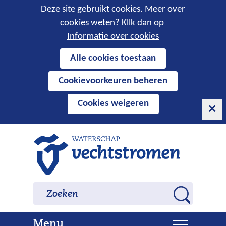
Cookies
Deze site gebruikt cookies. Meer over
cookies weten? Kllk dan op
toestaan?
Informatie over cookies
Hier
Alle cookies toestaan
kan
Cookievoorkeuren beheren
het
gebruik
Cookies weigeren
van
cookies
op
Ga
deze
naar
website
de
worden
inhoud
Zoeken
Zoeken
toegestaan
Z
of
o
geweigerd.
U
Menu