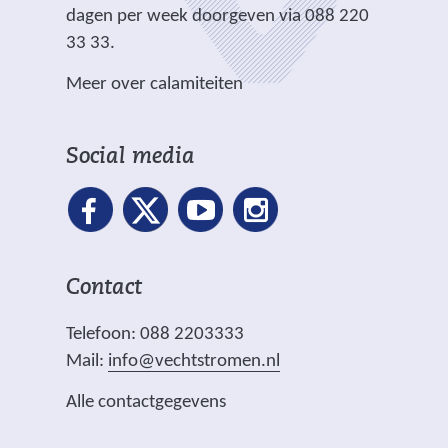
r
dagen per week doorgeven via 088 220
e
e
33 33.
b
w
s
Meer over calamiteiten
e
i
b
t
s
e
Social media
i
)
t
e
)
Contact
Telefoon: 088 2203333
Mail:
info@vechtstromen.nl
Alle contactgegevens