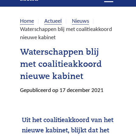
e
i
t
k
k
Home
Actueel
Nieuws
l
e
Waterschappen blij met coalitieakkoord
a
nieuwe kabinet
p
n
p
Waterschappen blij
e
met coalitieakkoord
n
nieuwe kabinet
Gepubliceerd op 17 december 2021
Uit het coalitieakkoord van het
nieuwe kabinet, blijkt dat het