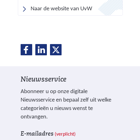
(
Naar de website van UvW
v
e
r
w
D
D
D
i
D
e
e
e
j
e
l
l
l
s
e
e
e
t
l
Nieuwsservice
n
n
n
n
o
o
o
e
Abonneer u op onze digitale
a
p
p
p
Nieuwsservice en bepaal zelf uit welke
a
n
F
L
X
categorieën u nieuws wenst te
r
(
a
i
ontvangen.
e
v
c
n
e
V
I
e
e
k
E-mailadres
(verplicht)
n
e
n
r