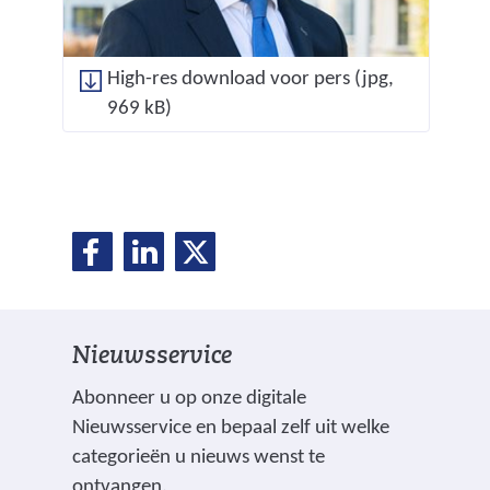
High-res download voor pers
(jpg,
969 kB)
D
D
D
D
e
e
e
e
l
l
l
e
e
e
l
Nieuwsservice
n
n
n
o
o
o
e
Abonneer u op onze digitale
p
p
p
Nieuwsservice en bepaal zelf uit welke
n
F
L
X
categorieën u nieuws wenst te
(
a
i
ontvangen.