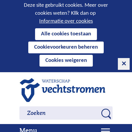
Cookies
Deze site gebruikt cookies. Meer over
cookies weten? Kllk dan op
toestaan?
Informatie over cookies
Hier
Alle cookies toestaan
kan
Cookievoorkeuren beheren
het
gebruik
Cookies weigeren
van
cookies
op
Ga
deze
naar
website
de
worden
inhoud
Zoeken
Zoeken
toegestaan
Z
of
o
geweigerd.
U
Menu