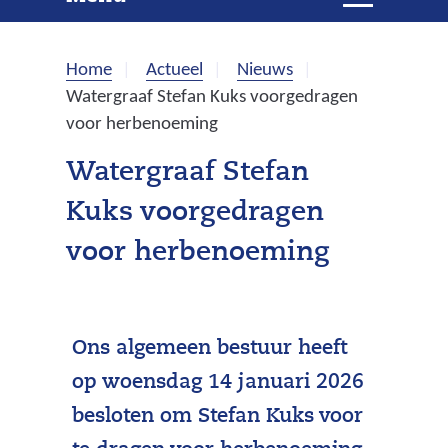
e
i
t
k
k
Home
Actueel
Nieuws
l
e
Watergraaf Stefan Kuks voorgedragen
a
voor herbenoeming
p
n
p
Watergraaf Stefan
e
Kuks voorgedragen
n
voor herbenoeming
Ons algemeen bestuur heeft
op woensdag 14 januari 2026
besloten om Stefan Kuks voor