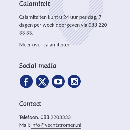
n
h
r
t
t
Calamiteit
d
t
e
e
e
e
.
Calamiteiten kunt u 24 uur per dag, 7
w
)
)
r
dagen per week doorgeven via 088 220
e
e
33 33.
b
w
s
Meer over calamiteiten
e
i
b
t
s
e
Social media
i
)
t
e
)
Contact
Telefoon: 088 2203333
Mail:
info@vechtstromen.nl