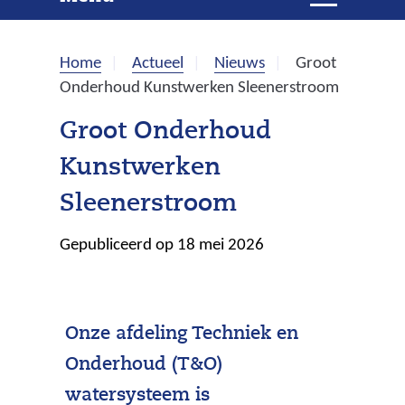
e
i
t
k
k
Home
Actueel
Nieuws
Groot
l
e
Onderhoud Kunstwerken Sleenerstroom
a
p
n
Groot Onderhoud
p
Kunstwerken
e
n
Sleenerstroom
Gepubliceerd op 18 mei 2026
Onze afdeling Techniek en
Onderhoud (T&O)
watersysteem is