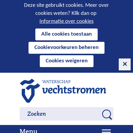
Cookies
Deze site gebruikt cookies. Meer over
cookies weten? Kllk dan op
toestaan?
Informatie over cookies
Hier
Alle cookies toestaan
kan
Cookievoorkeuren beheren
het
gebruik
Cookies weigeren
van
cookies
op
Ga
deze
naar
website
de
worden
inhoud
Zoeken
Zoeken
toegestaan
Z
of
o
geweigerd.
U
Menu