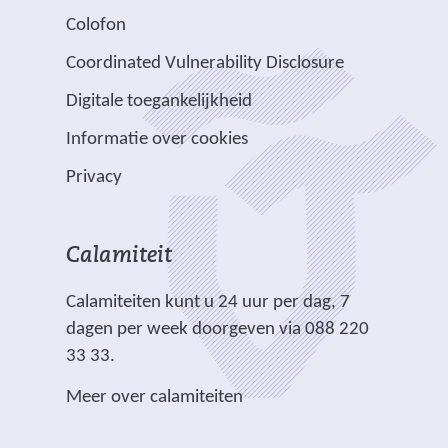
t
j
a
d
d
s
Colofon
n
n
r
e
e
i
a
v
e
Coordinated Vulnerability Disclosure
r
r
t
a
e
e
e
e
e
Digitale toegankelijkheid
r
r
n
w
w
)
e
p
Informatie over cookies
a
e
e
e
l
n
b
b
Privacy
n
i
d
s
s
a
c
e
i
i
n
h
r
t
t
Calamiteit
d
t
e
e
e
e
.
Calamiteiten kunt u 24 uur per dag, 7
w
)
)
r
dagen per week doorgeven via 088 220
e
e
33 33.
b
w
s
Meer over calamiteiten
e
i
b
t