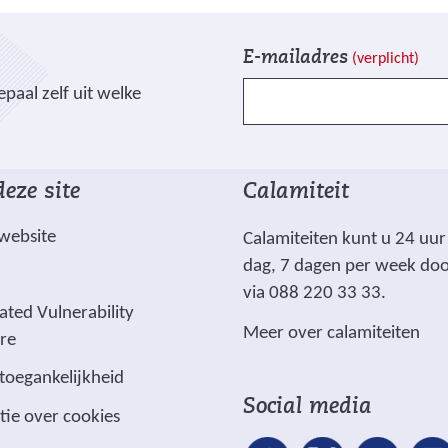
p
5
e
2
V
I
g
E-mailadres
(verplicht)
0
e
n
)
2
paal zelf uit welke
l
s
6
d
c
.
e
h
j
n
r
eze site
Calamiteit
p
g
i
g
e
j
 website
Calamiteiten kunt u 24 uur
)
m
v
dag, 7 dagen per week do
a
e
via 088 220 33 33.
r
n
ated Vulnerability
Meer over calamiteiten
k
ure
e
 toegankelijkheid
e
Social media
tie over cookies
r