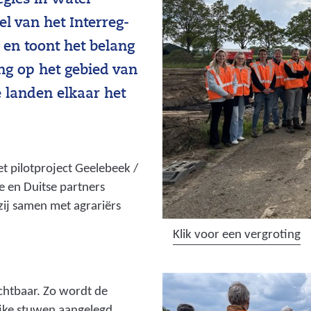
gies in Water
l van het Interreg-
n toont het belang
g op het gebied van
 landen elkaar het
 pilotproject Geelebeek /
 en Duitse partners
zij samen met agrariërs
(
Klik voor een vergroting
a
f
b
chtbaar. Zo wordt de
e
jke stuwen aangelegd