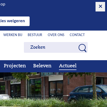
n op
ies weigeren
WERKEN BIJ
BESTUUR
OVER ONS
CONTACT
Zoeken
Zoeken
Z
o
e
Projecten
Beleven
Actueel
Ons
Uitklappen
Beleven
Uitklappen
Actueel
Uitklappen
k
werk
e
n