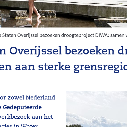
Staten Overijssel bezoeken droogteproject DIWA: samen w
n Overijssel bezoeken d
n aan sterke grensregi
oor zowel Nederland
de Gedeputeerde
 werkbezoek aan het