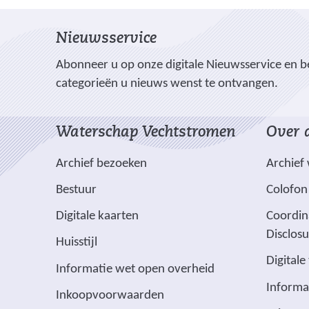
e
l
l
l
n
e
e
e
l
g
Nieuwsservice
n
n
n
s
o
o
o
e
Abonneer u op onze digitale Nieuwsservice en be
v
p
p
p
categorieën u nieuws wenst te ontvangen.
e
n
F
L
X
r
(
a
i
b
Waterschap Vechtstromen
Over d
v
c
n
a
e
e
k
n
Archief bezoeken
Archief
r
b
e
d
w
Bestuur
Colofon
o
d
t
i
o
I
(
Digitale kaarten
Coordin
u
j
k
n
v
Disclos
s
Huisstijl
(
(
s
e
s
Digitale
v
v
t
(
Informatie wet open overheid
r
e
e
e
n
v
Informa
w
n
Inkoopvoorwaarden
r
r
a
e
i