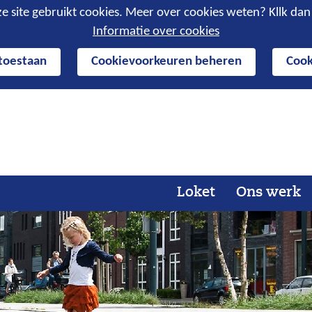
e site gebruikt cookies. Meer over cookies weten? Kllk da
Informatie over cookies
 toestaan
Cookievoorkeuren beheren
Cook
Ga
naar
de
inhoud
Loket
Ons werk