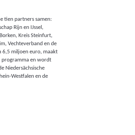
i
_
w
g
e tien partners samen:
a
s
hap Rijn en IJssel,
_
_
Borken, Kreis Steinfurt,
1
a
eim, Vechteverband en de
9
a
m 6,5 miljoen euro, maakt
0
n
nd programma en wordt
5
_
de Niedersächsische
2
d
rhein-Westfalen en de
0
i
2
w
6
a
_
_
1
1
.
9
j
0