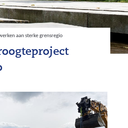
erken aan sterke grensregio
roogteproject
o