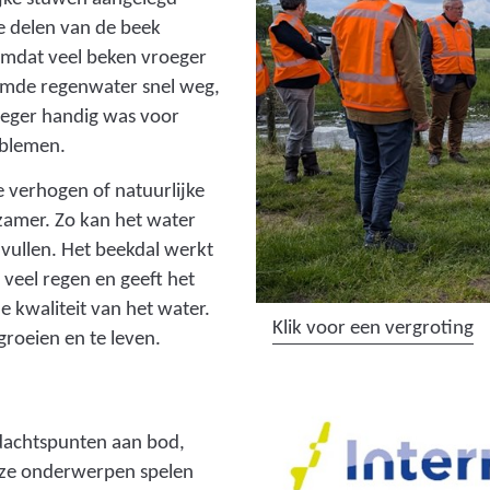
e
e delen van de beek
l
omdat veel beken vroeger
d
oomde regenwater snel weg,
i
roeger handig was voor
n
oblemen.
g
 verhogen of natuurlijke
:
zamer. Zo kan het water
g
vullen. Het beekdal werkt
r
 veel regen en geeft het
o
e kwaliteit van het water.
e
(
Klik voor een vergroting
groeien en te leven.
p
a
s
f
f
b
o
dachtspunten aan bod,
e
t
 deze onderwerpen spelen
e