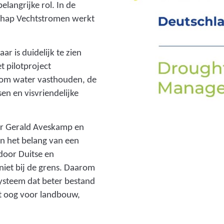
o
langrijke rol. In de
l
_
schap Vechtstromen werkt
d
p
i
r
n
r is duidelijk te zien
o
g
t pilotproject
j
:
om water vasthouden, de
e
f
en en visvriendelijke
c
o
t
t
b
r Gerald Aveskamp en
o
e
n het belang van een
_
z
door Duitse en
b
o
iet bij de grens. Daarom
e
e
ysteem dat beter bestand
z
k
et oog voor landbouw,
o
_
e
d
k