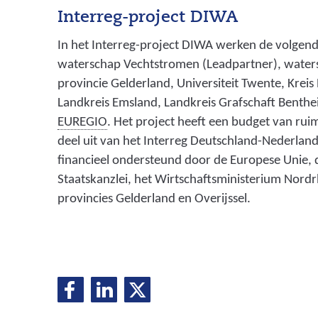
Interreg-project DIWA
In het Interreg-project DIWA werken de volgend
waterschap Vechtstromen (Leadpartner), watersc
provincie Gelderland, Universiteit Twente, Kreis 
Landkreis Emsland, Landkreis Grafschaft Benth
(
EUREGIO
. Het project heeft een budget van rui
s
deel uit van het Interreg Deutschland-Nederla
a
financieel ondersteund door de Europese Unie, 
m
Staatskanzlei, het Wirtschaftsministerium Nord
e
provincies Gelderland en Overijssel.
n
w
e
r
D
D
D
D
k
e
e
e
i