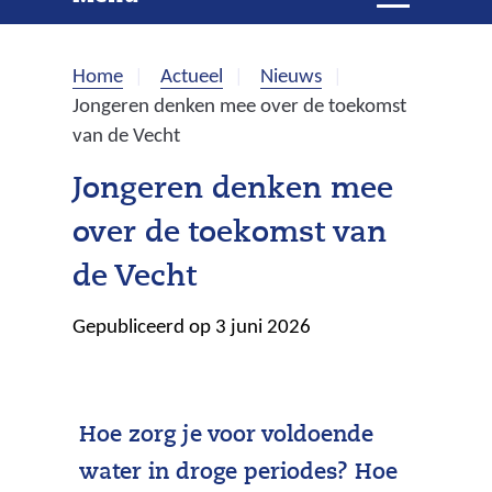
e
i
t
k
k
Home
Actueel
Nieuws
l
e
Jongeren denken mee over de toekomst
a
van de Vecht
p
n
p
Jongeren denken mee
e
over de toekomst van
n
de Vecht
Gepubliceerd op 3 juni 2026
Hoe zorg je voor voldoende
water in droge periodes? Hoe