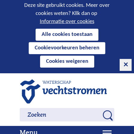
Cookies
Deze site gebruikt cookies. Meer over
cookies weten? Kllk dan op
toestaan?
Informatie over cookies
Hier
Alle cookies toestaan
kan
Cookievoorkeuren beheren
het
gebruik
Cookies weigeren
van
cookies
op
Ga
deze
naar
website
de
worden
inhoud
Zoeken
Zoeken
toegestaan
Z
of
o
geweigerd.
U
Menu