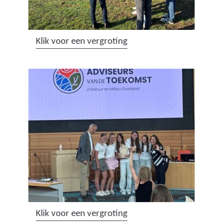
(
Klik voor een vergroting
a
f
b
e
e
l
d
i
n
g
:
a
(
Klik voor een vergroting
d