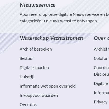
l
Nieuwsservice
n
n
n
o
o
o
e
Abonneer u op onze digitale Nieuwsservice en be
p
p
p
categorieën u nieuws wenst te ontvangen.
n
F
L
X
(
a
i
Waterschap Vechtstromen
Over d
v
c
n
e
e
k
Archief bezoeken
Archief
r
b
e
w
Bestuur
Colofon
o
d
i
o
I
(
Digitale kaarten
Coordin
j
k
n
v
Disclos
Huisstijl
(
(
s
e
Digitale
v
v
t
(
Informatie wet open overheid
r
e
e
n
v
Informa
w
Inkoopvoorwaarden
r
r
a
e
i
Privacy
w
w
a
Over ons
r
j