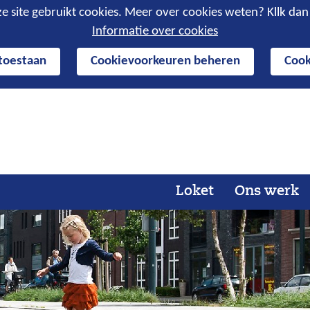
e site gebruikt cookies. Meer over cookies weten? Kllk da
Informatie over cookies
 toestaan
Cookievoorkeuren beheren
Cook
Ga
naar
de
inhoud
Loket
Ons werk