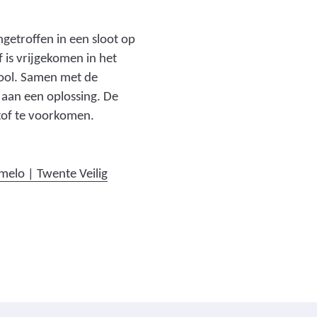
ngetroffen in een sloot op
 is vrijgekomen in het
riool. Samen met de
aan een oplossing. De
stof te voorkomen.
(
lmelo | Twente Veilig
v
e
r
w
i
j
s