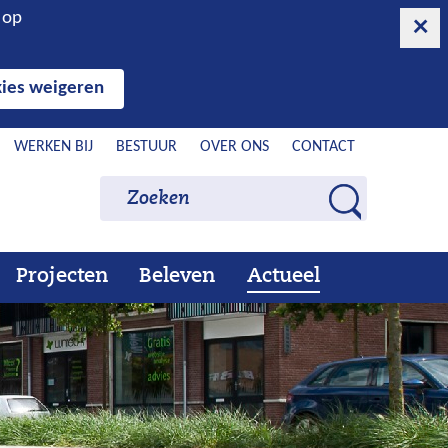
n op
ies weigeren
WERKEN BIJ
BESTUUR
OVER ONS
CONTACT
Zoeken
Zoeken
Z
o
e
Projecten
Beleven
Actueel
Ons
Uitklappen
Beleven
Uitklappen
Actueel
Uitklappen
k
werk
e
n