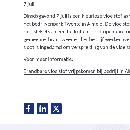
7 juli
Dinsdagavond 7 juli is een kleurloze vloeistof aa
het bedrijvenpark Twente in Almelo. De vloeistof
rioolstelsel van een bedrijf en in het openbare 
gemeente, brandweer en het bedrijf werken we 
sloot is ingedamd om verspreiding van de vloei
Voor meer informatie:
Brandbare vloeistof vrijgekomen bij bedrijf in A
D
D
D
D
e
e
e
e
l
l
l
e
e
e