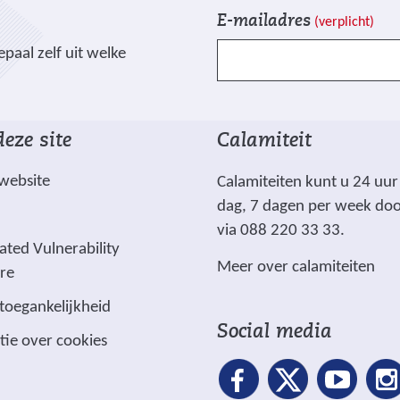
V
I
t
E-mailadres
(verplicht)
e
n
n
paal zelf uit welke
l
s
a
d
c
a
e
h
r
n
r
e
eze site
Calamiteit
g
i
e
e
j
n
 website
Calamiteiten kunt u 24 uur
m
v
a
dag, 7 dagen per week do
a
e
n
via 088 220 33 33.
r
n
ated Vulnerability
d
Meer over calamiteiten
k
ure
e
e
r
 toegankelijkheid
e
e
Social media
tie over cookies
r
w
d
e
m
b