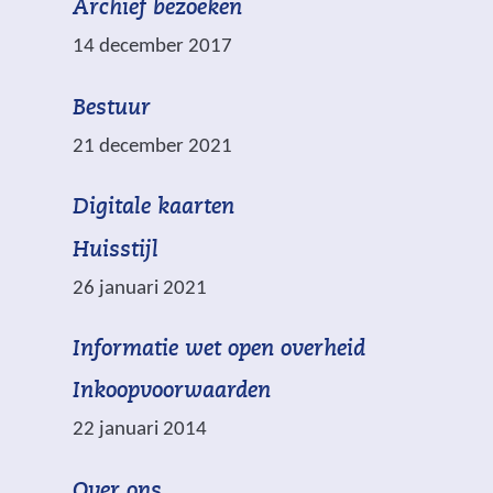
Archief bezoeken
r
n
14 december 2017
k
e
Bestuur
e
21 december 2021
r
d
(
Digitale kaarten
m
v
e
Huisstijl
e
t
26 januari 2021
r
w
*
(
Informatie wet open overheid
i
z
v
j
i
Inkoopvoorwaarden
e
s
j
22 januari 2014
r
t
n
w
n
v
Over ons