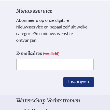
Nieuwsservice
Abonneer u op onze digitale
Nieuwsservice en bepaal zelf uit welke
categorieën u nieuws wenst te
ontvangen.
V
I
E-mailadres
(verplicht)
e
n
l
s
d
c
e
h
Inschrijven
n
r
g
i
e
j
Waterschap Vechtstromen
m
v
a
e