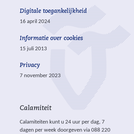
w
t
Digitale toegankelijkheid
e
e
b
16 april 2024
)
s
i
Informatie over cookies
t
15 juli 2013
e
)
Privacy
7 november 2023
Calamiteit
Calamiteiten kunt u 24 uur per dag, 7
dagen per week doorgeven via 088 220