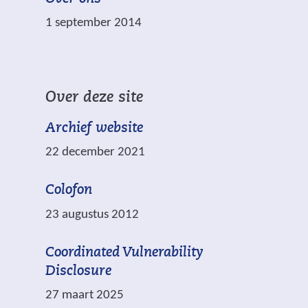
i
a
e
j
1 september 2014
a
r
s
r
p
t
e
l
n
e
i
a
Over deze site
n
c
a
a
h
Archief website
r
n
t
e
22 december 2021
d
.
e
e
n
Colofon
r
a
e
23 augustus 2012
n
w
d
e
Coordinated Vulnerability
e
b
Disclosure
r
s
27 maart 2025
e
i