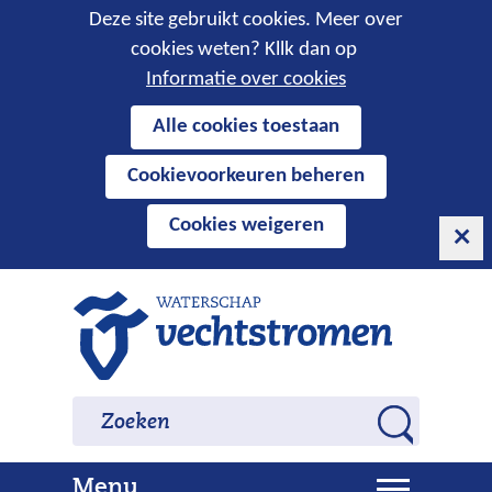
Cookies
Deze site gebruikt cookies. Meer over
cookies weten? Kllk dan op
toestaan?
Informatie over cookies
Hier
Alle cookies toestaan
kan
Cookievoorkeuren beheren
het
gebruik
Cookies weigeren
van
cookies
op
Ga
deze
naar
website
de
worden
inhoud
Zoeken
Zoeken
toegestaan
Z
of
o
geweigerd.
U
Menu