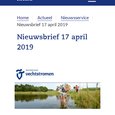
e
i
t
k
k
Home
Actueel
Nieuwsservice
l
e
Nieuwsbrief 17 april 2019
a
p
n
Nieuwsbrief 17 april
p
2019
e
n