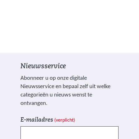
Nieuwsservice
Abonneer u op onze digitale
Nieuwsservice en bepaal zelf uit welke
categorieën u nieuws wenst te
ontvangen.
V
I
E-mailadres
(verplicht)
e
n
l
s