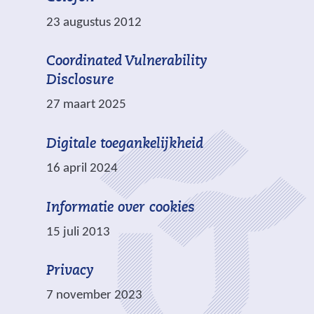
r
a
e
23 augustus 2012
n
w
d
e
Coordinated Vulnerability
e
b
Disclosure
r
s
27 maart 2025
e
i
w
t
Digitale toegankelijkheid
e
e
b
16 april 2024
)
s
i
Informatie over cookies
t
15 juli 2013
e
)
Privacy
7 november 2023