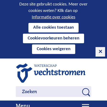
Cookies
Deze site gebruikt cookies. Meer over
cookies weten? Kllk dan op
toestaan?
Informatie over cookies
Hier
Alle cookies toestaan
kan
Cookievoorkeuren beheren
het
gebruik
Cookies weigeren
van
cookies
op
Ga
deze
naar
website
de
worden
inhoud
Zoeken
Zoeken
toegestaan
Z
of
o
geweigerd.
U
Menu