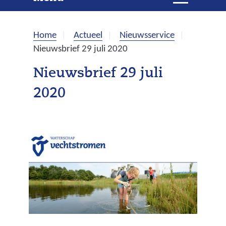
e
i
t
k
k
Home
Actueel
Nieuwsservice
l
e
Nieuwsbrief 29 juli 2020
a
p
n
Nieuwsbrief 29 juli
p
2020
e
n