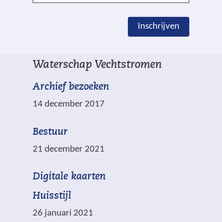
d
c
e
h
Inschrijven
n
r
g
i
e
j
Waterschap Vechtstromen
m
v
a
e
Archief bezoeken
r
n
14 december 2017
k
e
Bestuur
e
21 december 2021
r
d
(
Digitale kaarten
m
v
e
Huisstijl
e
t
26 januari 2021
r