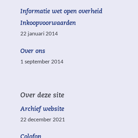
w
*
(
Informatie wet open overheid
i
z
v
j
i
Inkoopvoorwaarden
e
s
j
22 januari 2014
r
t
n
w
n
v
Over ons
i
a
e
j
1 september 2014
a
r
s
r
p
t
e
l
n
e
i
a
Over deze site
n
c
a
a
h
Archief website
r
n
t
e
22 december 2021
d
.
e
e
n
Colofon