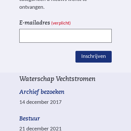
ontvangen.
V
I
E-mailadres
(verplicht)
e
n
l
s
d
c
e
h
Inschrijven
n
r
g
i
e
j
Waterschap Vechtstromen
m
v
a
e
Archief bezoeken
r
n
14 december 2017
k
e
Bestuur
e
21 december 2021
r