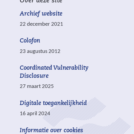
Over deze site
n
c
a
a
h
Archief website
r
n
t
e
22 december 2021
d
.
e
e
n
Colofon
r
a
e
23 augustus 2012
n
w
d
e
Coordinated Vulnerability
e
b
Disclosure
r
s
27 maart 2025
e
i
w
t
Digitale toegankelijkheid
e
e
b
16 april 2024
)
s
i
Informatie over cookies