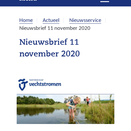
e
i
t
k
k
Home
Actueel
Nieuwsservice
l
e
Nieuwsbrief 11 november 2020
a
p
n
Nieuwsbrief 11
p
november 2020
e
n