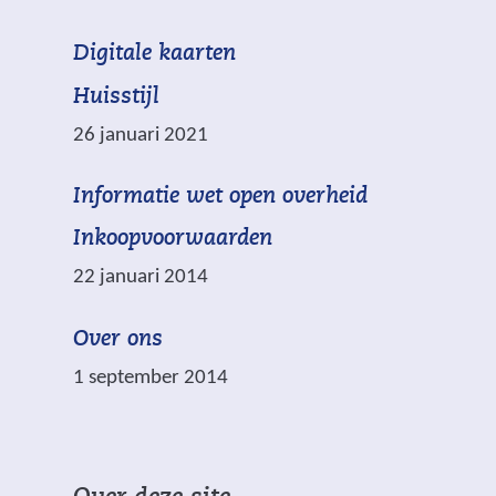
d
(
Digitale kaarten
m
v
e
Huisstijl
e
t
26 januari 2021
r
w
*
(
Informatie wet open overheid
i
z
v
j
i
Inkoopvoorwaarden
e
s
j
22 januari 2014
r
t
n
w
n
v
Over ons
i
a
e
j
1 september 2014
a
r
s
r
p
t
e
l
n
e
i
a