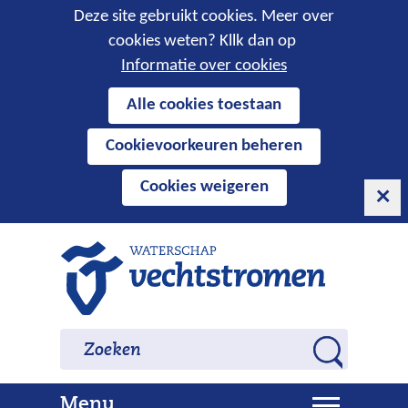
Cookies
Deze site gebruikt cookies. Meer over
cookies weten? Kllk dan op
toestaan?
Informatie over cookies
Hier
Alle cookies toestaan
kan
Cookievoorkeuren beheren
het
gebruik
Cookies weigeren
van
cookies
op
Ga
deze
naar
website
de
worden
inhoud
Zoeken
Zoeken
toegestaan
Z
of
o
geweigerd.
U
Menu