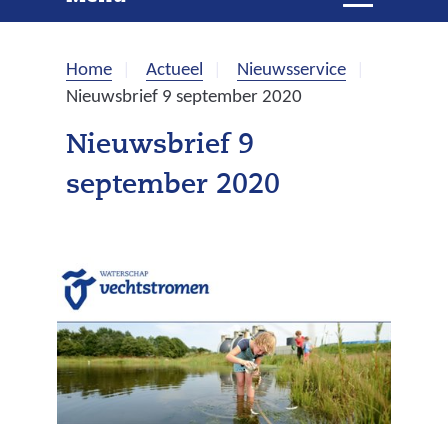
e
i
t
k
k
Home
Actueel
Nieuwsservice
l
e
Nieuwsbrief 9 september 2020
a
p
n
Nieuwsbrief 9
p
september 2020
e
n