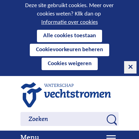
Cookies
Deze site gebruikt cookies. Meer over
cookies weten? Kllk dan op
toestaan?
Informatie over cookies
Hier
Alle cookies toestaan
kan
Cookievoorkeuren beheren
het
gebruik
Cookies weigeren
van
cookies
op
Ga
deze
naar
website
de
worden
inhoud
Zoeken
Zoeken
toegestaan
Z
of
o
geweigerd.
U
Menu