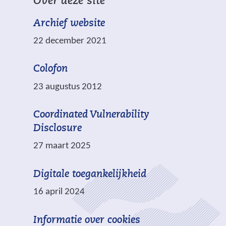
Over deze site
n
c
a
a
h
Archief website
r
n
t
e
22 december 2021
d
.
e
e
n
Colofon
r
a
e
23 augustus 2012
n
w
d
e
Coordinated Vulnerability
e
b
Disclosure
r
s
27 maart 2025
e
i
w
t
Digitale toegankelijkheid
e
e
b
16 april 2024
)
s
i
Informatie over cookies