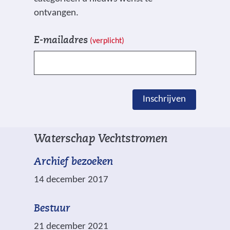
ontvangen.
V
I
E-mailadres
(verplicht)
e
n
l
s
d
c
e
h
Inschrijven
n
r
g
i
e
j
Waterschap Vechtstromen
m
v
a
e
Archief bezoeken
r
n
14 december 2017
k
e
Bestuur
e
21 december 2021
r