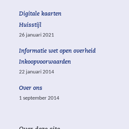
d
(
Digitale kaarten
m
v
e
Huisstijl
e
t
26 januari 2021
r
w
*
(
Informatie wet open overheid
i
z
v
j
i
Inkoopvoorwaarden
e
s
j
22 januari 2014
r
t
n
w
n
v
Over ons
i
a
e
j
1 september 2014
a
r
s
r
p
t
e
l
n
e
i
a