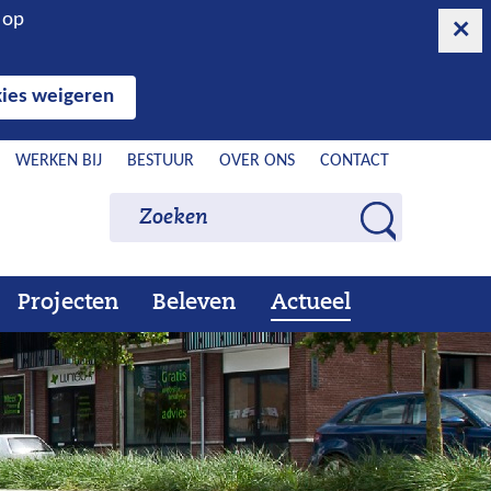
n op
ies weigeren
WERKEN BIJ
BESTUUR
OVER ONS
CONTACT
Zoeken
Zoeken
Z
o
e
Projecten
Beleven
Actueel
Ons
Uitklappen
Beleven
Uitklappen
Actueel
Uitklappen
k
werk
e
n