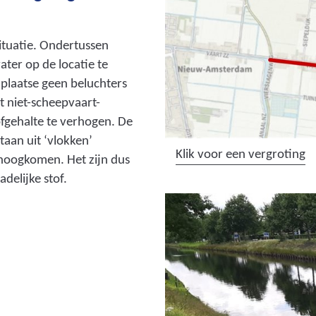
tuatie. Ondertussen
ater op de locatie te
 plaatse geen beluchters
t niet-scheepvaart-
ofgehalte te verhogen. De
taan uit ‘vlokken’
(
Klik voor een vergroting
mhoogkomen. Het zijn dus
a
delijke stof.
f
b
e
e
l
d
i