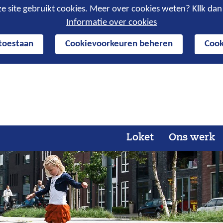
e site gebruikt cookies. Meer over cookies weten? Kllk da
Informatie over cookies
 toestaan
Cookievoorkeuren beheren
Cook
Ga
naar
de
inhoud
Loket
Ons werk