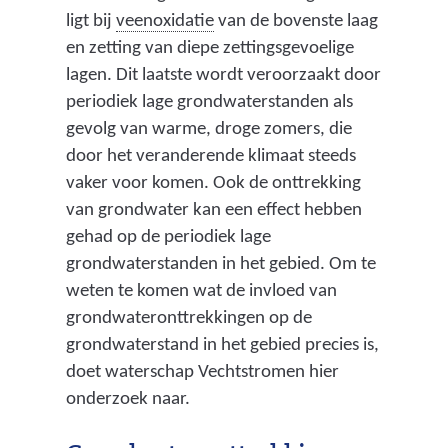
(
ligt bij
veenoxidatie
van de bovenste laag
h
en zetting van diepe zettingsgevoelige
e
lagen. Dit laatste wordt veroorzaakt door
t
periodiek lage grondwaterstanden als
v
gevolg van warme, droge zomers, die
e
door het veranderende klimaat steeds
r
vaker voor komen. Ook de onttrekking
d
van grondwater kan een effect hebben
w
gehad op de periodiek lage
i
grondwaterstanden in het gebied. Om te
j
weten te komen wat de invloed van
n
grondwateronttrekkingen op de
e
grondwaterstand in het gebied precies is,
n
doet waterschap Vechtstromen hier
v
onderzoek naar.
a