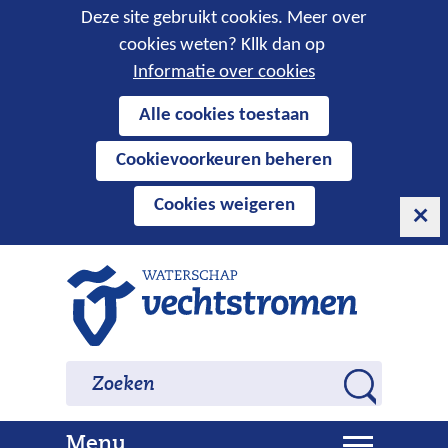
Cookies
Deze site gebruikt cookies. Meer over
cookies weten? Kllk dan op
toestaan?
Informatie over cookies
Hier
Alle cookies toestaan
kan
Cookievoorkeuren beheren
het
gebruik
Cookies weigeren
van
cookies
op
Ga
deze
naar
website
de
worden
inhoud
Zoeken
Zoeken
toegestaan
Z
of
o
geweigerd.
U
Menu