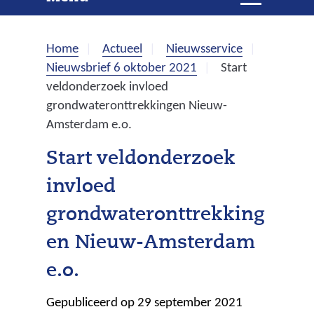
e
i
t
k
k
Home
Actueel
Nieuwsservice
l
e
Nieuwsbrief 6 oktober 2021
Start
a
veldonderzoek invloed
p
n
grondwateronttrekkingen Nieuw-
p
Amsterdam e.o.
e
n
Start veldonderzoek
invloed
grondwateronttrekking
en Nieuw-Amsterdam
e.o.
Gepubliceerd op 29 september 2021