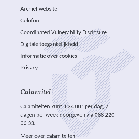
s
i
a
n
n
b
Archief website
t
j
a
d
d
s
Colofon
n
n
r
e
e
i
a
v
e
Coordinated Vulnerability Disclosure
r
r
t
a
e
e
e
e
e
Digitale toegankelijkheid
r
r
n
w
w
)
e
p
Informatie over cookies
a
e
e
e
l
n
b
b
Privacy
n
i
d
s
s
a
c
e
i
i
n
h
r
t
t
Calamiteit
d
t
e
e
e
e
.
Calamiteiten kunt u 24 uur per dag, 7
w
)
)
r
dagen per week doorgeven via 088 220
e
e
33 33.
b
w
s
Meer over calamiteiten