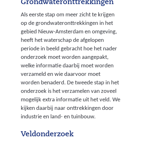
n
Grondwateronttrekkingen
v
Als eerste stap om meer zicht te krijgen
e
op de grondwateronttrekkingen in het
e
gebied Nieuw-Amsterdam en omgeving,
n
heeft het waterschap de afgelopen
d
periode in beeld gebracht hoe het nader
o
onderzoek moet worden aangepakt,
o
welke informatie daarbij moet worden
r
verzameld en wie daarvoor moet
d
worden benaderd. De tweede stap in het
a
onderzoek is het verzamelen van zoveel
t
mogelijk extra informatie uit het veld. We
h
kijken daarbij naar onttrekkingen door
e
industrie en land- en tuinbouw.
t
a
Veldonderzoek
a