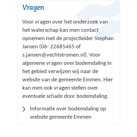
Vragen
t
w
Voor vragen over het onderzoek van
o
het waterschap kan men contact
r
opnemen met de projectleider Stephan
d
Jansen (06- 22685465 of
t
s.jansen@vechtstromen.nl). Voor
b
algemene vragen over bodemdaling in
l
het gebied verwijzen wij naar de
o
website van de gemeente Emmen. Hier
o
kan men ook vragen stellen over
t
eventuele schade door bodemdaling.
g
e
Informatie over bodemdaling op
s
(
website gemeente Emmen
t
v
e
e