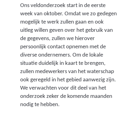
n
Ons veldonderzoek start in de eerste
z
week van oktober. Omdat we zo gedegen
u
mogelijk te werk zullen gaan en ook
u
uitleg willen geven over het gebruik van
r
de gegevens, zullen we hierover
s
persoonlijk contact opnemen met de
t
diverse ondernemers. Om de lokale
o
situatie duidelijk in kaart te brengen,
f
zullen medewerkers van het waterschap
i
ook geregeld in het gebied aanwezig zijn.
n
We verwachten voor dit deel van het
d
onderzoek zeker de komende maanden
e
nodig te hebben.
l
u
c
h