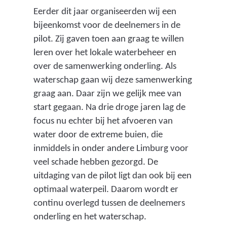
e
Eerder dit jaar organiseerden wij een
bijeenkomst voor de deelnemers in de
d
pilot. Zij gaven toen aan graag te willen
e
leren over het lokale waterbeheer en
n
over de samenwerking onderling. Als
waterschap gaan wij deze samenwerking
d
graag aan. Daar zijn we gelijk mee van
g
start gegaan. Na drie droge jaren lag de
r
focus nu echter bij het afvoeren van
o
water door de extreme buien, die
inmiddels in onder andere Limburg voor
n
veel schade hebben gezorgd. De
d
uitdaging van de pilot ligt dan ook bij een
w
optimaal waterpeil. Daarom wordt er
a
continu overlegd tussen de deelnemers
onderling en het waterschap.
t