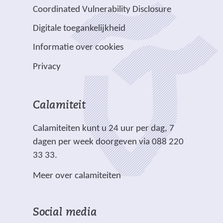
a
v
e
Coordinated Vulnerability Disclosure
r
r
t
a
e
e
e
e
e
Digitale toegankelijkheid
r
r
n
w
w
)
e
p
Informatie over cookies
a
e
e
e
l
n
b
b
Privacy
n
i
d
s
s
a
c
e
i
i
n
h
r
t
t
Calamiteit
d
t
e
e
e
e
.
Calamiteiten kunt u 24 uur per dag, 7
w
)
)
r
dagen per week doorgeven via 088 220
e
e
33 33.
b
w
s
Meer over calamiteiten
e
i
b
t
s
e
Social media
i