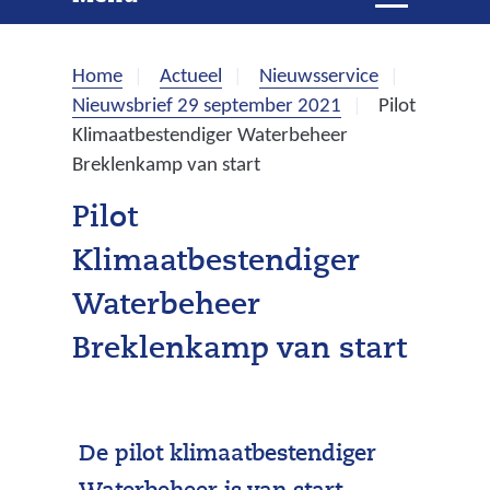
e
i
t
k
k
Home
Actueel
Nieuwsservice
l
e
Nieuwsbrief 29 september 2021
Pilot
a
Klimaatbestendiger Waterbeheer
p
n
Breklenkamp van start
p
e
Pilot
n
Klimaatbestendiger
Waterbeheer
Breklenkamp van start
De pilot klimaatbestendiger