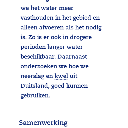
we het water meer
vasthouden in het gebied en
alleen afvoeren als het nodig
is. Zo is er ook in drogere
perioden langer water
beschikbaar. Daarnaast
onderzoeken we hoe we
(
neerslag en
kwel
uit
u
Duitsland, goed kunnen
i
gebruiken.
t
t
Samenwerking
r