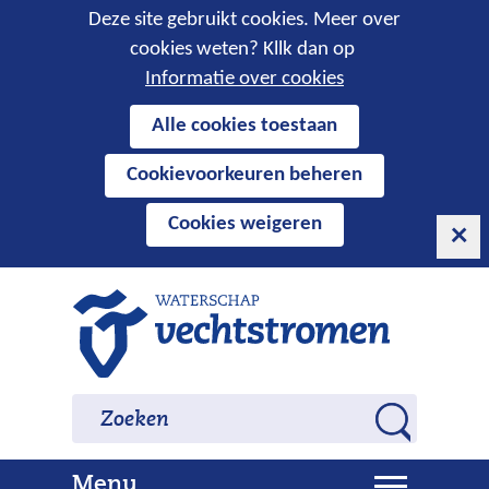
Cookies
Deze site gebruikt cookies. Meer over
cookies weten? Kllk dan op
toestaan?
Informatie over cookies
Hier
Alle cookies toestaan
kan
Cookievoorkeuren beheren
het
gebruik
Cookies weigeren
van
cookies
op
Ga
deze
naar
website
de
worden
inhoud
Zoeken
Zoeken
toegestaan
Z
of
o
geweigerd.
U
Menu