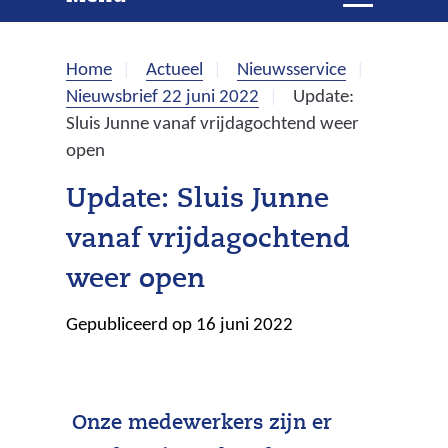
e
i
t
k
k
Home
Actueel
Nieuwsservice
l
e
Nieuwsbrief 22 juni 2022
Update:
a
Sluis Junne vanaf vrijdagochtend weer
p
n
open
p
e
Update: Sluis Junne
n
vanaf vrijdagochtend
weer open
Gepubliceerd op 16 juni 2022
Onze medewerkers zijn er