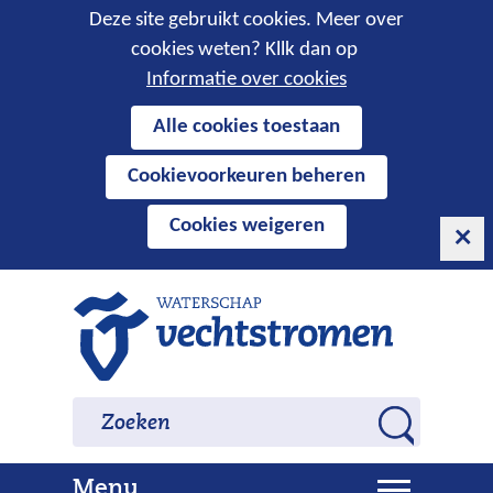
Cookies
Deze site gebruikt cookies. Meer over
cookies weten? Kllk dan op
toestaan?
Informatie over cookies
Hier
Alle cookies toestaan
kan
Cookievoorkeuren beheren
het
gebruik
Cookies weigeren
van
cookies
op
Ga
deze
naar
website
de
worden
inhoud
Zoeken
Zoeken
toegestaan
Z
of
o
geweigerd.
U
Menu