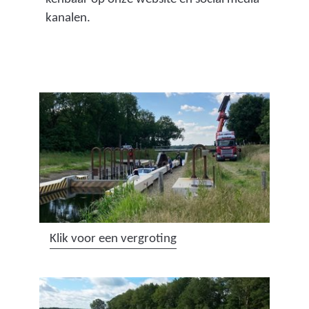
kanalen.
(
Klik voor een vergroting
a
f
b