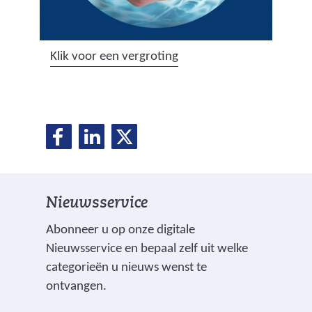
(
Klik voor een vergroting
a
f
b
D
D
D
e
D
e
e
e
e
e
l
l
l
l
e
e
e
d
l
Nieuwsservice
n
n
n
i
o
o
o
n
e
Abonneer u op onze digitale
p
p
p
g
Nieuwsservice en bepaal zelf uit welke
n
F
L
X
:
categorieën u nieuws wenst te
(
a
i
p
ontvangen.
v
c
n
l