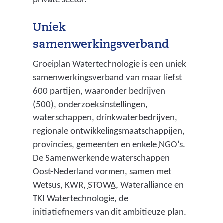
private sector.
Uniek
samenwerkingsverband
Groeiplan Watertechnologie is een uniek
samenwerkingsverband van maar liefst
600 partijen, waaronder bedrijven
(500), onderzoeksinstellingen,
waterschappen, drinkwaterbedrijven,
regionale ontwikkelingsmaatschappijen,
(
provincies, gemeenten en enkele
NGO
’s.
n
De Samenwerkende waterschappen
i
Oost-Nederland vormen, samen met
(
e
Wetsus, KWR,
STOWA
, Wateralliance en
s
t
TKI Watertechnologie, de
t
g
initiatiefnemers van dit ambitieuze plan.