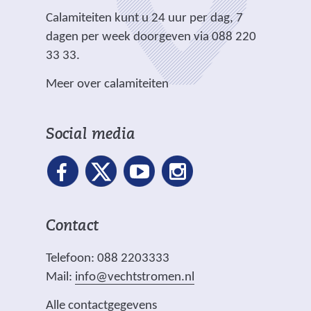
e
e
e
1
e
.
Calamiteiten kunt u 24 uur per dag, 7
w
)
)
.
r
dagen per week doorgeven via 088 220
e
j
e
33 33.
b
p
w
s
g
Meer over calamiteiten
e
i
)
b
t
s
e
Social media
i
)
t
e
)
Contact
Telefoon: 088 2203333
Mail:
info@vechtstromen.nl
Alle contactgegevens