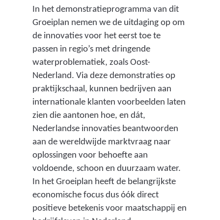
i
o
In het demonstratieprogramma van dit
c
u
Groeiplan nemen we de uitdaging op om
h
v
de innovaties voor het eerst toe te
t
e
passen in regio’s met dringende
i
r
waterproblematiek, zoals Oost-
n
n
Nederland. Via deze demonstraties op
g
e
praktijkschaal, kunnen bedrijven aan
o
m
internationale klanten voorbeelden laten
n
e
zien die aantonen hoe, en dát,
d
n
Nederlandse innovaties beantwoorden
e
t
aan de wereldwijde marktvraag naar
r
e
oplossingen voor behoefte aan
z
l
voldoende, schoon en duurzaam water.
o
e
In het Groeiplan heeft de belangrijkste
e
o
economische focus dus óók direct
k
r
positieve betekenis voor maatschappij en
w
g