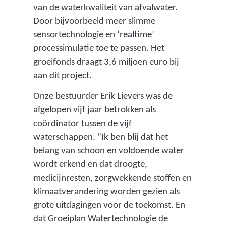
van de waterkwaliteit van afvalwater.
n
Door bijvoorbeeld meer slimme
b
sensortechnologie en ‘realtime’
e
processimulatie toe te passen. Het
h
groeifonds draagt 3,6 miljoen euro bij
a
aan dit project.
r
t
Onze bestuurder Erik Lievers was de
i
afgelopen vijf jaar betrokken als
g
coördinator tussen de vijf
e
waterschappen. “Ik ben blij dat het
r
belang van schoon en voldoende water
s
wordt erkend en dat droogte,
)
medicijnresten, zorgwekkende stoffen en
klimaatverandering worden gezien als
grote uitdagingen voor de toekomst. En
dat Groeiplan Watertechnologie de