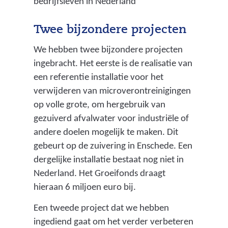
bedrijfsleven in Nederland
a
a
t
n
Twee bijzondere projecten
e
i
r
s
We hebben twee bijzondere projecten
s
a
ingebracht. Het eerste is de realisatie van
c
t
een referentie installatie voor het
h
i
verwijderen van microverontreinigingen
a
e
op volle grote, om hergebruik van
p
s
gezuiverd afvalwater voor industriële of
p
,
andere doelen mogelijk te maken. Dit
e
b
gebeurt op de zuivering in Enschede. Een
n
e
dergelijke installatie bestaat nog niet in
)
l
Nederland. Het Groeifonds draagt
a
hieraan 6 miljoen euro bij.
n
Een tweede project dat we hebben
g
ingediend gaat om het verder verbeteren
e