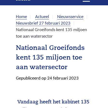
e
i
t
k
k
Home
Actueel
Nieuwsservice
l
e
Nieuwsbrief 27 februari 2023
a
Nationaal Groeifonds kent 135 miljoen
p
n
toe aan watersector
p
e
Nationaal Groeifonds
n
kent 135 miljoen toe
aan watersector
Gepubliceerd op 24 februari 2023
Vandaag heeft het kabinet 135