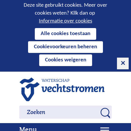
Cookies
Deze site gebruikt cookies. Meer over
cookies weten? Kllk dan op
toestaan?
Informatie over cookies
Hier
Alle cookies toestaan
kan
Cookievoorkeuren beheren
het
gebruik
Cookies weigeren
van
cookies
op
Ga
deze
naar
website
de
worden
inhoud
Zoeken
Zoeken
toegestaan
Z
of
o
geweigerd.
U
Menu