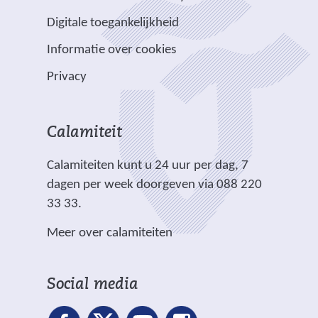
a
e
e
e
e
e
Digitale toegankelijkheid
r
r
n
w
w
)
e
p
Informatie over cookies
a
e
e
e
l
n
b
b
Privacy
n
i
d
s
s
a
c
e
i
i
n
h
r
t
t
Calamiteit
d
t
e
e
e
e
.
Calamiteiten kunt u 24 uur per dag, 7
w
)
)
r
dagen per week doorgeven via 088 220
e
e
33 33.
b
w
s
Meer over calamiteiten
e
i
b
t
s
e
Social media
i
)
t