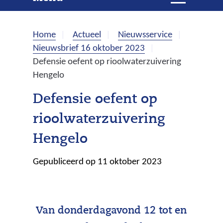
e
i
t
k
k
Home
Actueel
Nieuwsservice
l
e
Nieuwsbrief 16 oktober 2023
a
Defensie oefent op rioolwaterzuivering
p
n
Hengelo
p
e
Defensie oefent op
n
rioolwaterzuivering
Hengelo
Gepubliceerd op 11 oktober 2023
Van donderdagavond 12 tot en