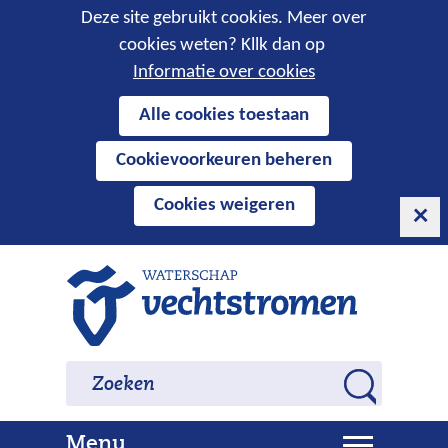
Cookies
Deze site gebruikt cookies. Meer over
cookies weten? Kllk dan op
toestaan?
Informatie over cookies
Hier
Alle cookies toestaan
kan
Cookievoorkeuren beheren
het
gebruik
Cookies weigeren
van
cookies
op
Ga
deze
naar
website
de
worden
inhoud
Zoeken
Zoeken
toegestaan
Z
of
o
geweigerd.
U
Menu