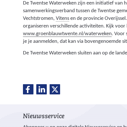
De Twentse Waterweken zijn een initiatief van 
r
samenwerkingsverband tussen de Twentse gem
i
(
Vechtstromen,
Vitens
en de provincie Overijssel
n
d
organiseren verschillende activiteiten. Kijk voo
g
r
(
www.groenblauwtwente.nl/waterweken
. Voor
)
i
v
je je aanmelden, dat kan via bovengenoemde sit
n
e
De Twentse Waterweken sluiten aan op de lande
k
r
w
w
a
i
t
j
D
D
D
e
s
D
e
e
e
r
t
e
l
l
l
b
n
e
e
e
e
a
l
Nieuwsservice
n
n
n
d
a
o
o
o
r
r
e