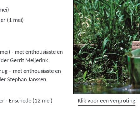
e
mei)
e
er (1 mei)
l
d
i
n
mei) - met enthousiaste en
g
der Gerrit Meijerink
:
ug – met enthousiaste en
j
der Stephan Janssen
o
n
g
(
Klik voor een vergroting
 - Enschede (12 mei)
e
a
n
f
_
b
p
e