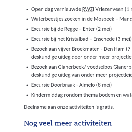
(
Open dag vernieuwde
RWZI
Vriezenveen (1 
r
Waterbeestjes zoeken in de Mosbeek – Mand
i
Excursie bij de Regge – Enter (2 mei)
o
Excursie bij het Kristalbad – Enschede (3 mei)
o
l
Bezoek aan vijver Broekmaten - Den Ham (7 
w
deskundige uitleg door onder meer projectlei
a
Bezoek aan Glanerbeek/ voedselbos Glanerbr
t
deskundige uitleg van onder meer projectlei
e
Excursie Doorbraak - Almelo (8 mei)
r
Kindermiddag rondom thema bodem en water
z
u
Deelname aan onze activiteiten is gratis.
i
v
Nog veel meer activiteiten
e