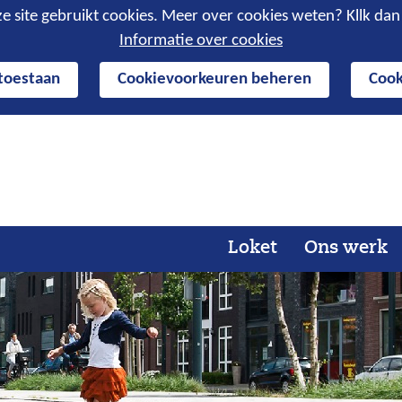
e site gebruikt cookies. Meer over cookies weten? Kllk da
Informatie over cookies
 toestaan
Cookievoorkeuren beheren
Cook
Ga
naar
de
inhoud
Loket
Ons werk