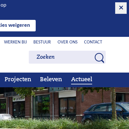
n op
ies weigeren
WERKEN BIJ
BESTUUR
OVER ONS
CONTACT
Zoeken
Zoeken
Z
o
e
Projecten
Beleven
Actueel
Ons
Uitklappen
Beleven
Uitklappen
Actueel
Uitklappen
k
werk
e
n