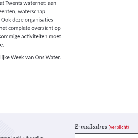
r
e
het Twents waternet: een
o
l
eenten, waterschap
e
d
. Ook deze organisaties
f
i
r het complete overzicht op
j
n
 sommige activiteiten moet
e
g
e.
s
:
lijke Week van Ons Water.
.
j
j
o
p
n
g
g
)
e
n
_
s
V
I
E-mailadres
c
(verplicht)
e
n
h