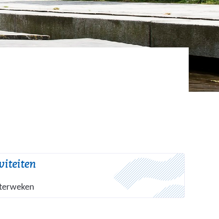
viteiten
aterweken