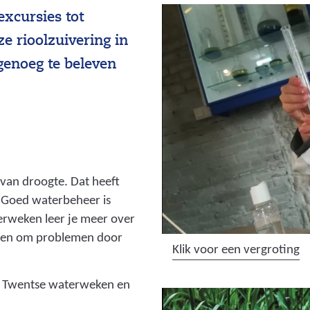
excursies tot
e rioolzuivering in
genoeg te beleven
van droogte. Dat heeft
. Goed waterbeheer is
erweken leer je meer over
doen om problemen door
(
Klik voor een vergroting
a
e Twentse waterweken en
f
b