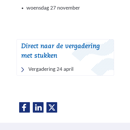
woensdag 27 november
Direct naar de vergadering
met stukken
(
Vergadering 24 april
v
e
r
w
D
D
D
i
D
e
e
e
j
e
l
l
l
s
e
e
e