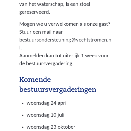
van het waterschap, is een stoel
b
gereserveerd.
s
i
Mogen we u verwelkomen als onze gast?
t
Stuur een mail naar
e
bestuursondersteuning@vechtstromen.n
)
l
.
Aanmelden kan tot uiterlijk 1 week voor
de bestuursvergadering.
Komende
bestuursvergaderingen
woensdag 24 april
woensdag 10 juli
woensdag 23 oktober