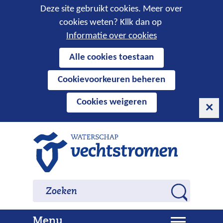
Cookies
Deze site gebruikt cookies. Meer over
cookies weten? Kllk dan op
toestaan?
Informatie over cookies
Hier
Alle cookies toestaan
kan
Cookievoorkeuren beheren
het
gebruik
Cookies weigeren
van
cookies
op
Ga
deze
naar
website
de
worden
inhoud
Zoeken
Zoeken
toegestaan
Z
of
o
geweigerd.
U
Menu