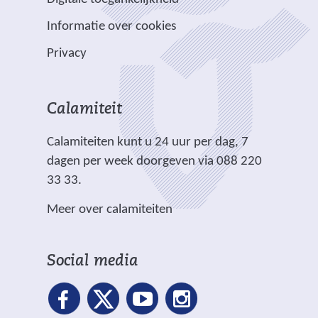
r
r
n
w
w
)
e
p
Informatie over cookies
a
e
e
e
l
n
b
b
Privacy
n
i
d
s
s
a
c
e
i
i
n
h
r
t
t
Calamiteit
d
t
e
e
e
e
.
Calamiteiten kunt u 24 uur per dag, 7
w
)
)
r
dagen per week doorgeven via 088 220
e
e
33 33.
b
w
s
Meer over calamiteiten
e
i
b
t
s
e
Social media
i
)
t
e