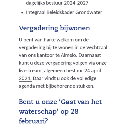
dagelijks bestuur 2024-2027
Integraal Beleidskader Grondwater
Vergadering bijwonen
U bent van harte welkom om de
vergadering bij te wonen in de Vechtzaal
van ons kantoor te Almelo. Daarnaast
kunt u deze vergadering volgen via onze
livestream,
algemeen bestuur 24 april
(
2024.
Daar vindt u ook de volledige
v
agenda met bijbehorende stukken.
e
r
Bent u onze ‘Gast van het
w
waterschap’ op 28
i
februari?
j