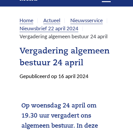
e
i
t
k
k
Home
Actueel
Nieuwsservice
l
e
Nieuwsbrief 22 april 2024
a
Vergadering algemeen bestuur 24 april
p
n
p
Vergadering algemeen
e
bestuur 24 april
n
Gepubliceerd op 16 april 2024
Op woensdag 24 april om
19.30 uur vergadert ons
algemeen bestuur. In deze