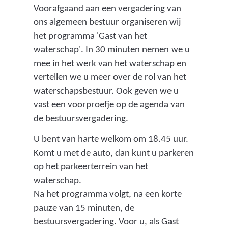
s
Voorafgaand aan een vergadering van
t
ons algemeen bestuur organiseren wij
n
het programma 'Gast van het
a
waterschap'. In 30 minuten nemen we u
a
mee in het werk van het waterschap en
r
vertellen we u meer over de rol van het
e
waterschapsbestuur. Ook geven we u
e
vast een voorproefje op de agenda van
n
de bestuursvergadering.
a
U bent van harte welkom om 18.45 uur.
n
Komt u met de auto, dan kunt u parkeren
d
op het parkeerterrein van het
e
waterschap.
r
Na het programma volgt, na een korte
e
pauze van 15 minuten, de
w
bestuursvergadering. Voor u, als Gast
e