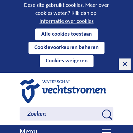
Cookies
Deze site gebruikt cookies. Meer over
cookies weten? Kllk dan op
toestaan?
Informatie over cookies
Hier
Alle cookies toestaan
kan
Cookievoorkeuren beheren
het
gebruik
Cookies weigeren
van
cookies
op
Ga
deze
naar
website
de
worden
inhoud
Zoeken
Zoeken
toegestaan
Z
of
o
geweigerd.
U
Menu