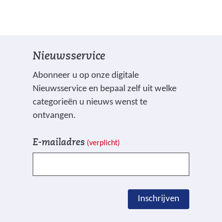
Nieuwsservice
Abonneer u op onze digitale
Nieuwsservice en bepaal zelf uit welke
categorieën u nieuws wenst te
ontvangen.
V
I
E-mailadres
(verplicht)
e
n
l
s
d
c
e
h
Inschrijven
n
r
g
i