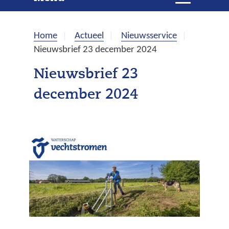
e
i
t
k
k
Home
Actueel
Nieuwsservice
l
e
Nieuwsbrief 23 december 2024
a
p
n
Nieuwsbrief 23
p
december 2024
e
n