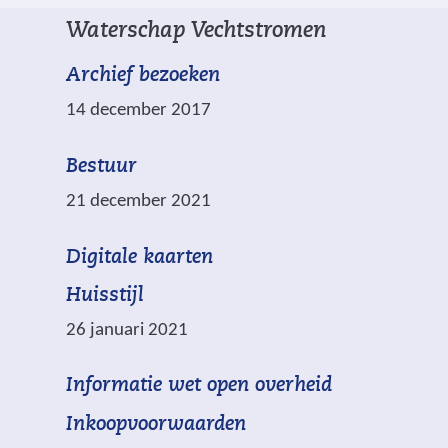
e
j
Waterschap Vechtstromen
m
v
a
e
Archief bezoeken
r
n
14 december 2017
k
e
Bestuur
e
21 december 2021
r
d
(
Digitale kaarten
m
v
e
Huisstijl
e
t
26 januari 2021
r
w
*
(
Informatie wet open overheid
i
z
v
j
i
Inkoopvoorwaarden
e
s
j