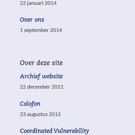
22 januari 2014
r
t
n
w
n
v
Over ons
i
a
e
j
1 september 2014
a
r
s
r
p
t
e
l
n
e
i
a
Over deze site
n
c
a
a
h
Archief website
r
n
t
e
22 december 2021
d
.
e
e
n
Colofon
r
a
e
23 augustus 2012
n
w
d
e
Coordinated Vulnerability