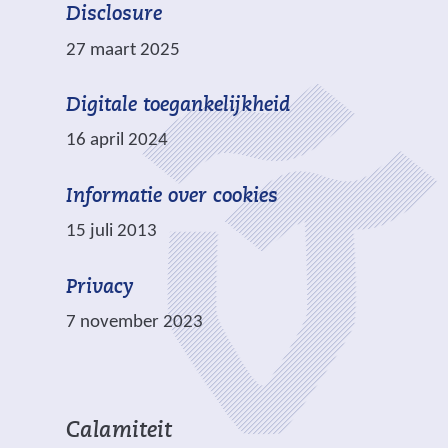
e
b
Disclosure
r
s
27 maart 2025
e
i
w
t
Digitale toegankelijkheid
e
e
b
16 april 2024
)
s
i
Informatie over cookies
t
15 juli 2013
e
)
Privacy
7 november 2023
Calamiteit