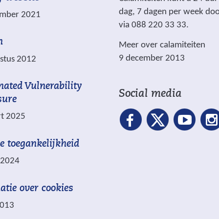
m
v
dag, 7 dagen per week do
ember 2021
a
e
via 088 220 33 33.
r
n
n
Meer over calamiteiten
k
9 december 2013
stus 2012
e
e
nated Vulnerability
r
Social media
sure
d
m
t 2025
e
t
le toegankelijkheid
l 2024
*
z
atie over cookies
i
2013
j