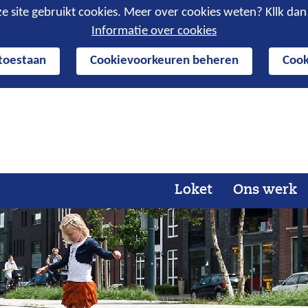
e site gebruikt cookies. Meer over cookies weten? Kllk da
Informatie over cookies
 toestaan
Cookievoorkeuren beheren
Cook
Ga
naar
de
inhoud
Loket
Ons werk