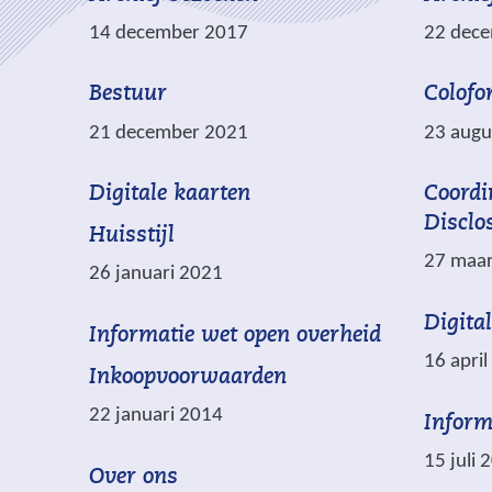
14 december 2017
22 dec
Bestuur
Colofo
21 december 2021
23 augu
(
Digitale kaarten
Coordi
v
Disclo
Huisstijl
e
27 maar
26 januari 2021
r
w
Digita
(
Informatie wet open overheid
i
16 apri
v
j
Inkoopvoorwaarden
e
s
22 januari 2014
Inform
r
t
w
n
15 juli 
Over ons
i
a