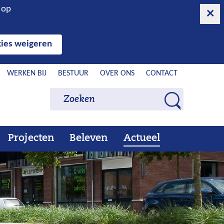
n op
ies weigeren
WERKEN BIJ
BESTUUR
OVER ONS
CONTACT
Zoeken
Zoeken
Z
o
e
Projecten
Beleven
Actueel
Ons
Uitklappen
Beleven
Uitklappen
Actueel
Uitklappen
k
werk
e
n