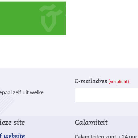
V
I
E-mailadres
(verplicht)
e
n
paal zelf uit welke
l
s
d
c
e
h
n
r
eze site
Calamiteit
g
i
e
j
f website
Calamiteiten kunt u 24 uur