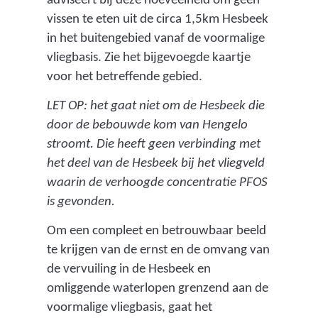
adviseert bij deze hoeveelheid om geen
i
vissen te eten uit de circa 1,5km Hesbeek
in het buitengebied vanaf de voormalige
t
vliegbasis. Zie het bijgevoegde kaartje
e
voor het betreffende gebied.
)
LET OP: het gaat niet om de Hesbeek die
door de bebouwde kom van Hengelo
stroomt. Die heeft geen verbinding met
het deel van de Hesbeek bij het vliegveld
waarin de verhoogde concentratie PFOS
is gevonden.
Om een compleet en betrouwbaar beeld
te krijgen van de ernst en de omvang van
de vervuiling in de Hesbeek en
omliggende waterlopen grenzend aan de
voormalige vliegbasis, gaat het