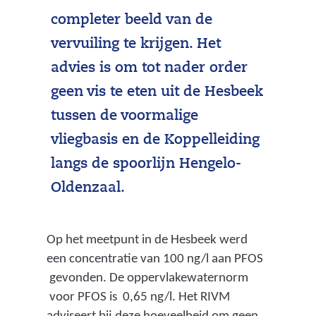
e
completer beeld van de
e
vervuiling te krijgen. Het
n
advies is om tot nader order
a
geen vis te eten uit de Hesbeek
n
tussen de voormalige
d
vliegbasis en de Koppelleiding
e
langs de spoorlijn Hengelo-
r
Oldenzaal.
e
w
Op het meetpunt in de Hesbeek werd
een concentratie van 100 ng/l aan PFOS
e
gevonden. De oppervlakewaternorm
b
voor PFOS is 0,65 ng/l. Het RIVM
s