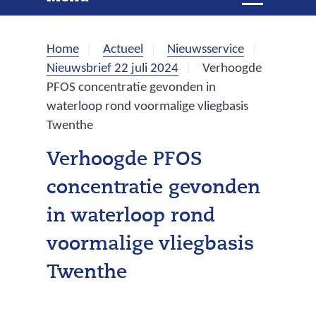
e
i
t
k
k
Home
Actueel
Nieuwsservice
l
e
Nieuwsbrief 22 juli 2024
Verhoogde
a
PFOS concentratie gevonden in
p
n
waterloop rond voormalige vliegbasis
p
Twenthe
e
n
Verhoogde PFOS
concentratie gevonden
in waterloop rond
voormalige vliegbasis
Twenthe