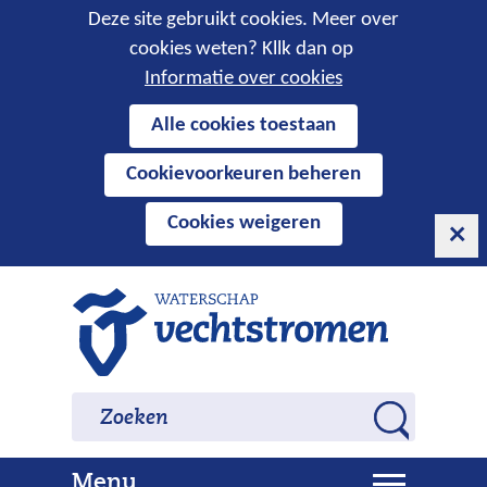
Cookies
Deze site gebruikt cookies. Meer over
cookies weten? Kllk dan op
toestaan?
Informatie over cookies
Hier
Alle cookies toestaan
kan
Cookievoorkeuren beheren
het
gebruik
Cookies weigeren
van
cookies
op
Ga
deze
naar
website
de
worden
inhoud
Zoeken
Zoeken
toegestaan
Z
of
o
geweigerd.
U
Menu