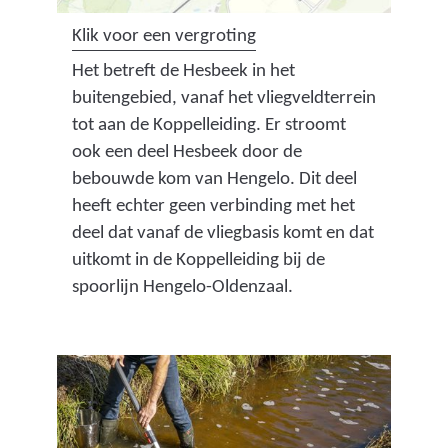
n
e
e
(
Klik voor een vergroting
d
r
w
a
Het betreft de Hesbeek in het
e
e
e
f
buitengebied, vanaf het vliegveldterrein
r
w
b
b
tot aan de Koppelleiding. Er stroomt
e
e
s
e
ook een deel Hesbeek door de
w
b
i
e
bebouwde kom van Hengelo. Dit deel
e
s
t
l
heeft echter geen verbinding met het
b
i
e
d
deel dat vanaf de vliegbasis komt en dat
s
t
)
i
uitkomt in de Koppelleiding bij de
i
e
n
spoorlijn Hengelo-Oldenzaal.
t
)
g
e
:
)
K
a
a
r