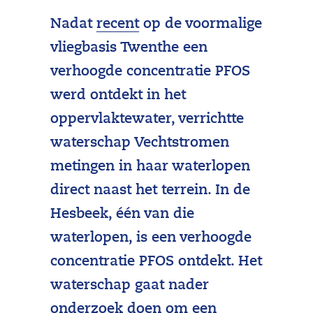
(
Nadat
recent
op de voormalige
v
vliegbasis Twenthe een
e
verhoogde concentratie PFOS
r
werd ontdekt in het
w
oppervlaktewater, verrichtte
i
waterschap Vechtstromen
j
metingen in haar waterlopen
s
direct naast het terrein. In de
t
Hesbeek, één van die
n
waterlopen, is een verhoogde
a
concentratie PFOS ontdekt. Het
a
waterschap gaat nader
r
onderzoek doen om een