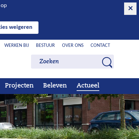
n op
ies weigeren
WERKEN BIJ
BESTUUR
OVER ONS
CONTACT
Zoeken
Zoeken
Z
o
e
Projecten
Beleven
Actueel
Ons
Uitklappen
Beleven
Uitklappen
Actueel
Uitklappen
k
werk
e
n