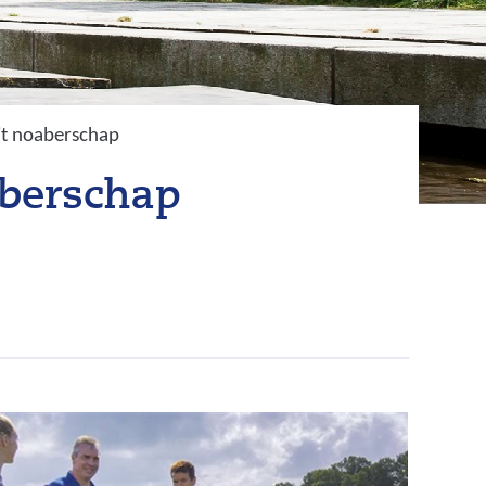
it noaberschap
aberschap