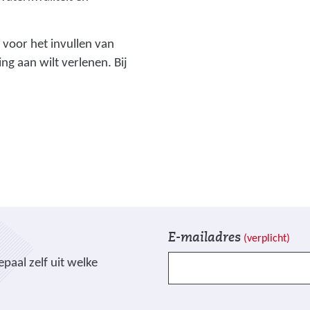
_
w
voor het invullen van
a
ng aan wilt verlenen. Bij
d
i
_
1
.
j
p
g
)
V
I
E-mailadres
(verplicht)
e
n
paal zelf uit welke
l
s
d
c
e
h