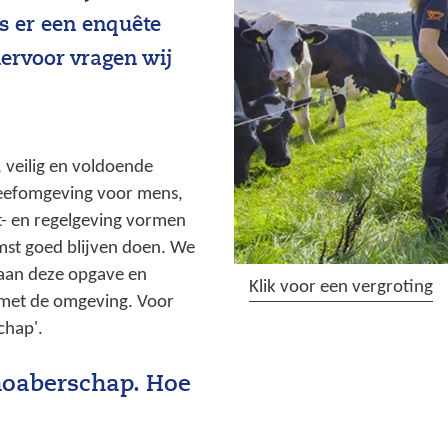
is er een enquête
iervoor vragen wij
 veilig en voldoende
 leefomgeving voor mens,
t- en regelgeving vormen
omst goed blijven doen. We
aan deze opgave en
(
Klik voor een vergroting
 met de omgeving. Voor
a
chap'.
f
b
noaberschap. Hoe
e
e