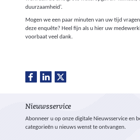
duurzaamheid’.
Mogen we een paar minuten van uw tijd vragen 
deze enquête? Heel fijn als u hier uw medewerki
voorbaat veel dank.
D
D
D
D
e
e
e
e
l
l
l
e
e
e
l
Nieuwsservice
n
n
n
o
o
o
e
Abonneer u op onze digitale Nieuwsservice en be
p
p
p
categorieën u nieuws wenst te ontvangen.
n
F
L
X