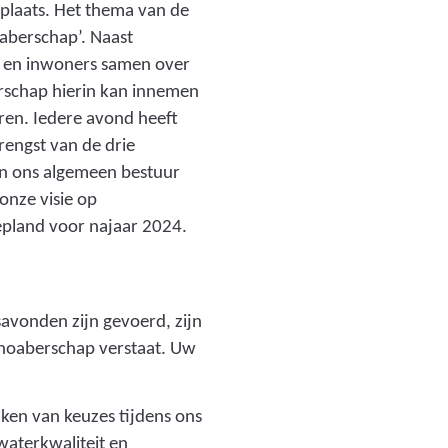
l
 plaats. Het thema van de
d
aberschap’. Naast
i
 en inwoners samen over
n
rschap hierin kan innemen
g
ren. Iedere avond heeft
:
engst van de drie
b
n ons algemeen bestuur
o
onze visie op
e
epland voor najaar 2024.
r
_
j
savonden zijn gevoerd, zijn
a
 noaberschap verstaat. Uw
n
s
e
ken van keuzes tijdens ons
n
waterkwaliteit en