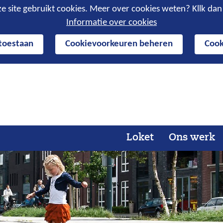
e site gebruikt cookies. Meer over cookies weten? Kllk da
Informatie over cookies
 toestaan
Cookievoorkeuren beheren
Cook
Ga
naar
de
inhoud
Loket
Ons werk