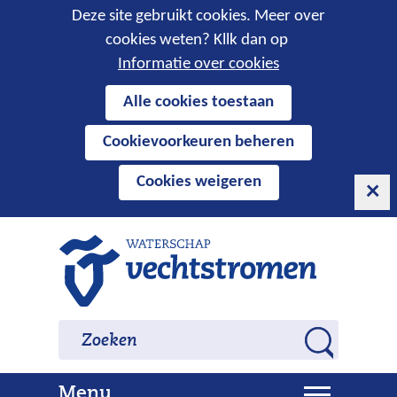
Cookies
Deze site gebruikt cookies. Meer over
cookies weten? Kllk dan op
toestaan?
Informatie over cookies
Hier
Alle cookies toestaan
kan
Cookievoorkeuren beheren
het
gebruik
Cookies weigeren
van
cookies
op
Ga
deze
naar
website
de
worden
inhoud
Zoeken
Zoeken
toegestaan
Z
of
o
geweigerd.
U
Menu