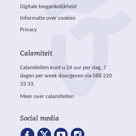
a
e
e
e
e
e
t
Digitale toegankelijkheid
r
r
n
w
w
)
_
e
p
Informatie over cookies
a
e
e
w
e
l
n
b
b
e
Privacy
n
i
d
s
s
b
a
c
e
i
i
_
n
h
r
t
t
1
Calamiteit
d
t
e
e
e
_
e
.
Calamiteiten kunt u 24 uur per dag, 7
w
)
)
1
r
dagen per week doorgeven via 088 220
e
.
e
33 33.
b
j
w
s
p
Meer over calamiteiten
e
i
g
b
t
)
s
e
Social media
i
)
t