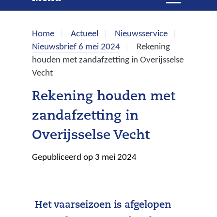
e
i
t
k
k
Home
Actueel
Nieuwsservice
l
e
Nieuwsbrief 6 mei 2024
Rekening
a
houden met zandafzetting in Overijsselse
p
n
Vecht
p
e
Rekening houden met
n
zandafzetting in
Overijsselse Vecht
Gepubliceerd op 3 mei 2024
Het vaarseizoen is afgelopen