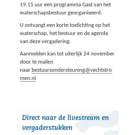
j
g
19.15 uur een programma Gast van het
s
k
waterschapsbestuur georganiseerd.
t
a
n
U ontvangt een korte toelichting op het
n
a
waterschap, het bestuur en de agenda
t
a
van deze vergadering.
o
r
o
Aanmelden kan tot uiterlijk 24 november
e
r
door te mailen
e
l
naar
bestuursondersteuning@vechtstro
n
o
men.nl
a
c
n
o
d
s
e
e
r
n
Direct naar de livestream en
e
s
vergaderstukken
w
u