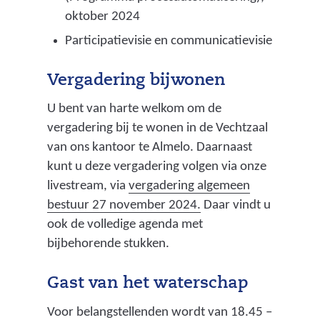
a
oktober 2024
p
Participatievisie en communicatievisie
p
e
Vergadering bijwonen
l
U bent van harte welkom om de
i
vergadering bij te wonen in de Vechtzaal
j
van ons kantoor te Almelo. Daarnaast
k
kunt u deze vergadering volgen via onze
b
livestream, via
vergadering algemeen
e
(
bestuur 27 november 2024.
Daar vindt u
l
v
ook de volledige agenda met
a
e
bijbehorende stukken.
s
r
t
w
Gast van het waterschap
i
i
n
Voor belangstellenden wordt van 18.45 –