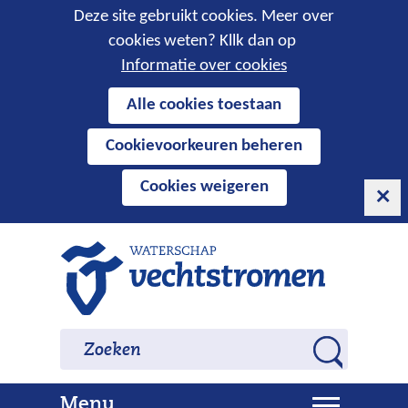
Cookies
Deze site gebruikt cookies. Meer over
cookies weten? Kllk dan op
toestaan?
Informatie over cookies
Hier
Alle cookies toestaan
kan
Cookievoorkeuren beheren
het
gebruik
Cookies weigeren
van
cookies
op
Ga
deze
naar
website
de
worden
inhoud
Zoeken
Zoeken
toegestaan
Z
of
o
geweigerd.
U
Menu