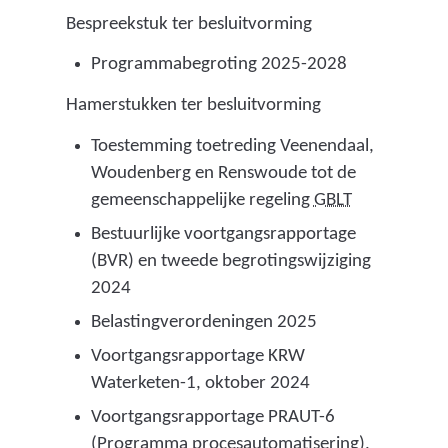
Bespreekstuk ter besluitvorming
Programmabegroting 2025-2028
Hamerstukken ter besluitvorming
Toestemming toetreding Veenendaal,
Woudenberg en Renswoude tot de
(
gemeenschappelijke regeling
GBLT
g
Bestuurlijke voortgangsrapportage
e
(BVR) en tweede begrotingswijziging
m
2024
e
Belastingverordeningen 2025
e
Voortgangsrapportage KRW
n
Waterketen-1, oktober 2024
s
c
Voortgangsrapportage PRAUT-6
h
(Programma procesautomatisering),