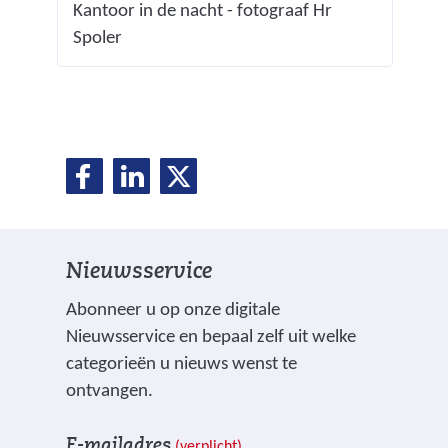
Kantoor in de nacht - fotograaf Hr
Spoler
D
D
D
D
e
e
e
e
l
l
l
e
e
e
l
Nieuwsservice
n
n
n
o
o
o
e
Abonneer u op onze digitale
p
p
p
Nieuwsservice en bepaal zelf uit welke
n
F
L
X
categorieën u nieuws wenst te
(
a
i
ontvangen.
v
c
n
V
I
e
e
k
E-mailadres
(verplicht)