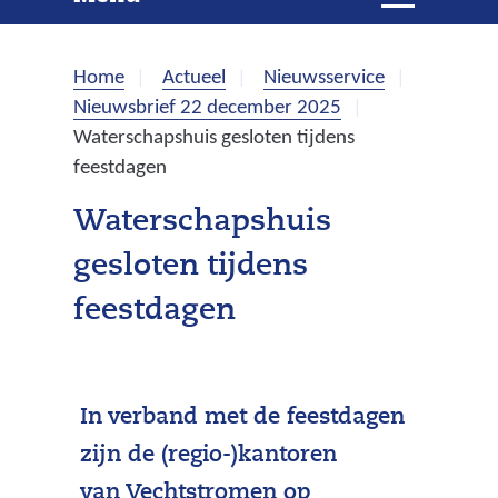
e
i
t
k
k
Home
Actueel
Nieuwsservice
l
e
Nieuwsbrief 22 december 2025
a
Waterschapshuis gesloten tijdens
p
n
feestdagen
p
e
Waterschapshuis
n
gesloten tijdens
feestdagen
In verband met de feestdagen
zijn de (regio-)kantoren
van Vechtstromen op