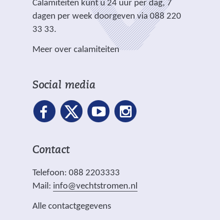
e
.
Calamiteiten kunt u 24 uur per dag, 7
w
)
)
r
dagen per week doorgeven via 088 220
e
e
33 33.
b
w
s
Meer over calamiteiten
e
i
b
t
s
e
Social media
i
)
t
e
)
Contact
Telefoon: 088 2203333
Mail:
info@vechtstromen.nl
Alle contactgegevens