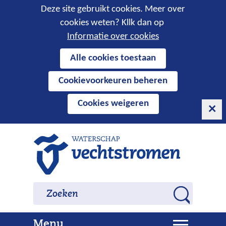
Cookies
Deze site gebruikt cookies. Meer over
cookies weten? Kllk dan op
toestaan?
Informatie over cookies
Hier
Alle cookies toestaan
kan
Cookievoorkeuren beheren
het
gebruik
Cookies weigeren
van
cookies
op
Ga
deze
naar
website
de
worden
inhoud
Zoeken
Zoeken
toegestaan
Z
of
o
geweigerd.
U
Menu