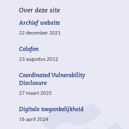
n
e
i
a
Over deze site
n
c
a
a
h
Archief website
r
n
t
e
22 december 2021
d
.
e
e
n
Colofon
r
a
e
23 augustus 2012
n
w
d
e
Coordinated Vulnerability
e
b
Disclosure
r
s
27 maart 2025
e
i
w
t
Digitale toegankelijkheid
e
e
b
16 april 2024
)
s