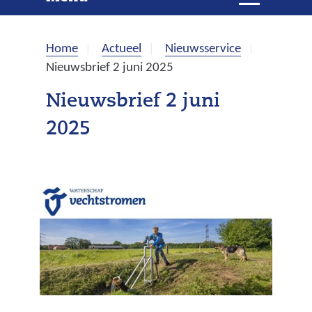
e
i
t
k
k
Home
Actueel
Nieuwsservice
l
e
Nieuwsbrief 2 juni 2025
a
p
n
Nieuwsbrief 2 juni
p
2025
e
n