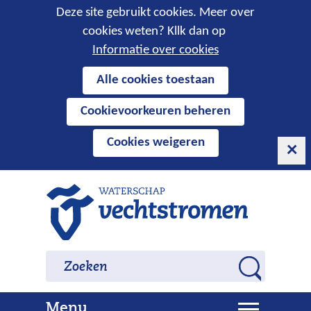
Cookies
Deze site gebruikt cookies. Meer over
cookies weten? Kllk dan op
toestaan?
Informatie over cookies
Hier
Alle cookies toestaan
kan
Cookievoorkeuren beheren
het
gebruik
Cookies weigeren
van
cookies
op
Ga
deze
naar
website
de
worden
inhoud
Zoeken
Zoeken
toegestaan
Z
of
o
geweigerd.
U
Menu