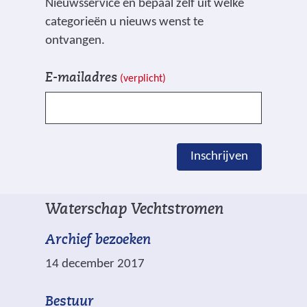
Nieuwsservice en bepaal zelf uit welke
categorieën u nieuws wenst te
ontvangen.
V
I
E-mailadres
(verplicht)
e
n
l
s
d
c
e
h
Inschrijven
n
r
g
i
e
j
Waterschap Vechtstromen
m
v
a
e
Archief bezoeken
r
n
14 december 2017
k
e
Bestuur