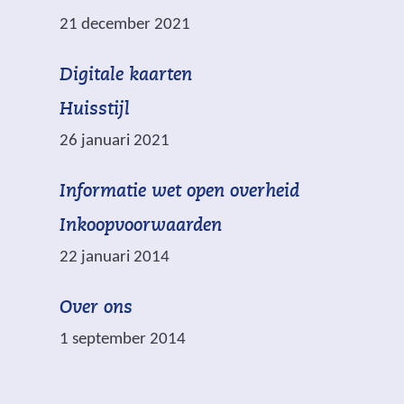
e
21 december 2021
r
d
(
Digitale kaarten
m
v
e
Huisstijl
e
t
26 januari 2021
r
w
*
(
Informatie wet open overheid
i
z
v
j
i
Inkoopvoorwaarden
e
s
j
22 januari 2014
r
t
n
w
n
v
Over ons
i
a
e
j
1 september 2014
a
r
s
r
p
t
e
l