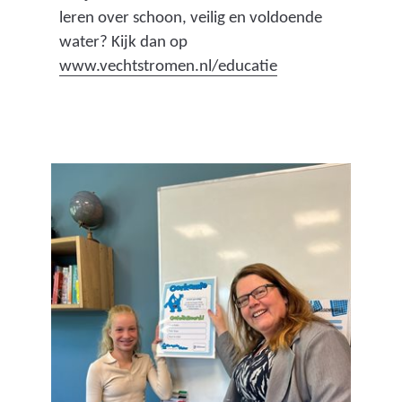
e
leren over schoon, veilig en voldoende
e
water? Kijk dan op
n
(
www.vechtstromen.nl/educatie
a
v
n
e
d
r
e
w
r
i
e
j
w
s
e
t
b
n
s
a
i
a
t
r
e
e
)