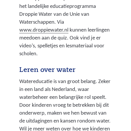
het landelijke educatieprogramma
Droppie Water van de Unie van
Waterschappen. Via
(
www.droppiewater.nl
kunnen leerlingen
v
meedoen aan de quiz. Ook vind je er
e
video’s, spelletjes en lesmateriaal voor
r
scholen.
w
i
Leren over water
j
Watereducatie is van groot belang. Zeker
s
in een land als Nederland, waar
t
waterbeheer een belangrijke rol speelt.
n
Door kinderen vroeg te betrekken bij dit
a
onderwerp, maken we hen bewust van
a
de uitdagingen en kansen rondom water.
r
Wil je meer weten over hoe we kinderen