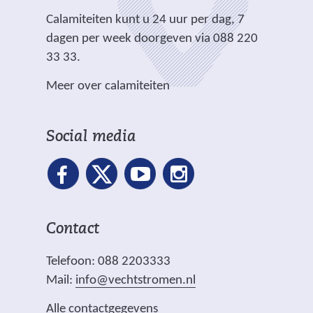
t
e
e
e
g
e
.
Calamiteiten kunt u 24 uur per dag, 7
w
)
)
)
r
dagen per week doorgeven via 088 220
e
e
33 33.
b
w
s
Meer over calamiteiten
e
i
b
t
s
e
Social media
i
)
t
e
)
Contact
Telefoon: 088 2203333
Mail:
info@vechtstromen.nl
Alle contactgegevens