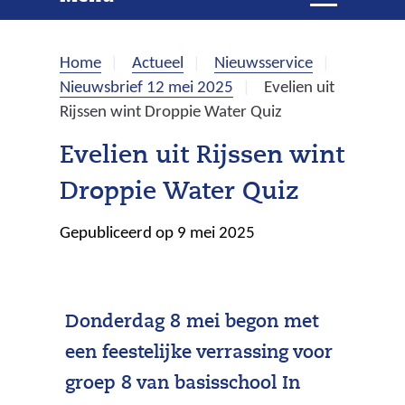
e
i
t
k
k
Home
Actueel
Nieuwsservice
l
e
Nieuwsbrief 12 mei 2025
Evelien uit
a
Rijssen wint Droppie Water Quiz
p
n
p
Evelien uit Rijssen wint
e
Droppie Water Quiz
n
Gepubliceerd op 9 mei 2025
Donderdag 8 mei begon met
een feestelijke verrassing voor
groep 8 van basisschool In