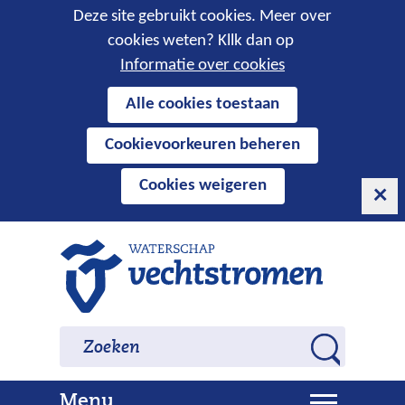
Cookies
Deze site gebruikt cookies. Meer over
cookies weten? Kllk dan op
toestaan?
Informatie over cookies
Hier
Alle cookies toestaan
kan
Cookievoorkeuren beheren
het
gebruik
Cookies weigeren
van
cookies
op
Ga
deze
naar
website
de
worden
inhoud
Zoeken
Zoeken
toegestaan
Z
of
o
geweigerd.
U
Menu